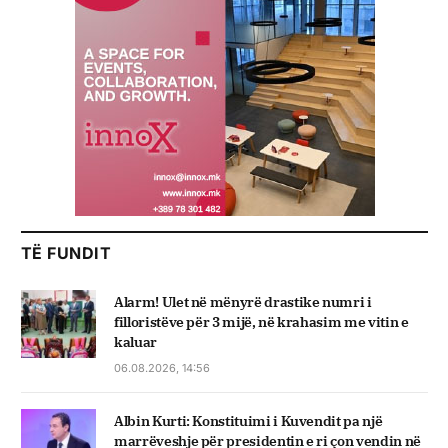
TË FUNDIT
Alarm! Ulet në mënyrë drastike numri i
filloristëve për 3 mijë, në krahasim me vitin e
kaluar
06.08.2026, 14:56
Albin Kurti: Konstituimi i Kuvendit pa një
marrëveshje për presidentin e ri çon vendin në