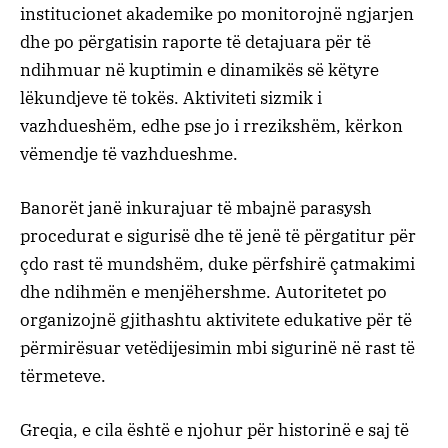
institucionet akademike po monitorojnë ngjarjen
dhe po përgatisin raporte të detajuara për të
ndihmuar në kuptimin e dinamikës së këtyre
lëkundjeve të tokës. Aktiviteti sizmik i
vazhdueshëm, edhe pse jo i rrezikshëm, kërkon
vëmendje të vazhdueshme.
Banorët janë inkurajuar të mbajnë parasysh
procedurat e sigurisë dhe të jenë të përgatitur për
çdo rast të mundshëm, duke përfshirë çatmakimi
dhe ndihmën e menjëhershme. Autoritetet po
organizojnë gjithashtu aktivitete edukative për të
përmirësuar vetëdijesimin mbi sigurinë në rast të
tërmeteve.
Greqia, e cila është e njohur për historinë e saj të