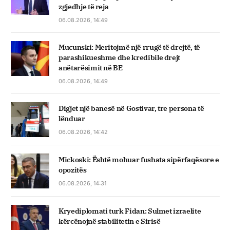
zgjedhje të reja
06.08.2026, 14:49
Mucunski: Meritojmë një rrugë të drejtë, të
parashikueshme dhe kredibile drejt
anëtarësimit në BE
06.08.2026, 14:49
Digjet një banesë në Gostivar, tre persona të
lënduar
06.08.2026, 14:42
Mickoski: Është mohuar fushata sipërfaqësore e
opozitës
06.08.2026, 14:31
Kryediplomati turk Fidan: Sulmet izraelite
kërcënojnë stabilitetin e Sirisë