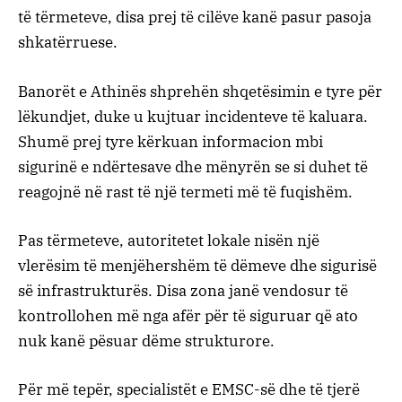
të tërmeteve, disa prej të cilëve kanë pasur pasoja
shkatërruese.
Banorët e Athinës shprehën shqetësimin e tyre për
lëkundjet, duke u kujtuar incidenteve të kaluara.
Shumë prej tyre kërkuan informacion mbi
sigurinë e ndërtesave dhe mënyrën se si duhet të
reagojnë në rast të një termeti më të fuqishëm.
Pas tërmeteve, autoritetet lokale nisën një
vlerësim të menjëhershëm të dëmeve dhe sigurisë
së infrastrukturës. Disa zona janë vendosur të
kontrollohen më nga afër për të siguruar që ato
nuk kanë pësuar dëme strukturore.
Për më tepër, specialistët e EMSC-së dhe të tjerë