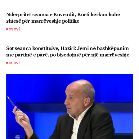
Ndërpritet seanca e Kuvendit, Kurti kërkon kohë
shtesë për marrëveshje politike
KOSOVË
Sot seanca konstituive, ​Haziri: Jemi në bashkëpunim
me partinë e parë, po bisedojmë për një marrëveshje
KOSOVË