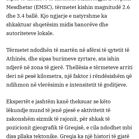
Mesdhetar (EMSC), tërmetet kishin magnitudë 2.6
dhe 3.4 ballë. Kjo ngjarje e natyrshme ka
shkaktuar shqetësim midis banorëve dhe
autoriteteve lokale.
Tërmetet ndodhën të martën në afërsi të qytetit të
Athinës, dhe sipas burimeve zyrtare, ata ishin
ndjerë në zona të gjerë. Thellësia e tërmeteve arriti
deri në pesë kilometra, një faktor i rëndësishëm që
ndihmon në vlerësimin e intensitetit të goditjeve.
Ekspertët e jashtëm kanë theksuar se këto
lëkundje mund të jenë pjesë e aktivitetit të
zakonshëm sizmik të rajonit, për shkak të
pozicionit gjeografik të Greqisë, e cila ndodhet mbi
disa pllaka tektonike. Greqia ka një histori të gjatë