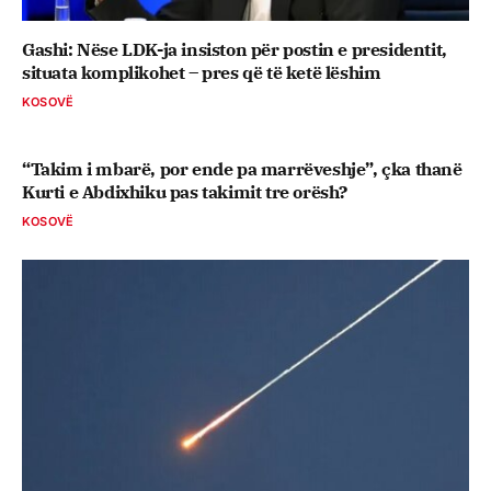
Gashi: Nëse LDK-ja insiston për postin e presidentit,
situata komplikohet – pres që të ketë lëshim
KOSOVË
“Takim i mbarë, por ende pa marrëveshje”, çka thanë
Kurti e Abdixhiku pas takimit tre orësh?
KOSOVË