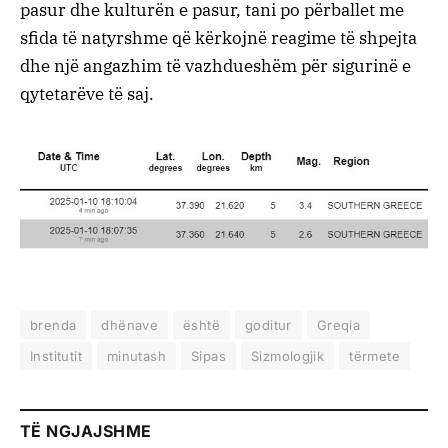
pasur dhe kulturën e pasur, tani po përballet me
sfida të natyrshme që kërkojnë reagime të shpejta
dhe një angazhim të vazhdueshëm për sigurinë e
qytetarëve të saj.
brenda
dhënave
është
goditur
Greqia
Institutit
minutash
Sipas
Sizmologjik
tërmete
TË NGJAJSHME