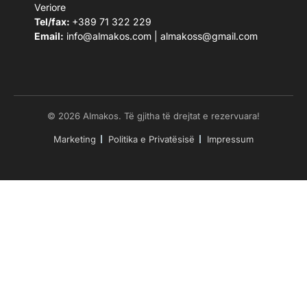
Veriore
Tel/fax:
+389 71 322 229
Email:
info@almakos.com
|
almakoss@gmail.com
© 2026 Almakos. Të gjitha të drejtat e rezervuara!
Marketing
Politika e Privatësisë
Impressum