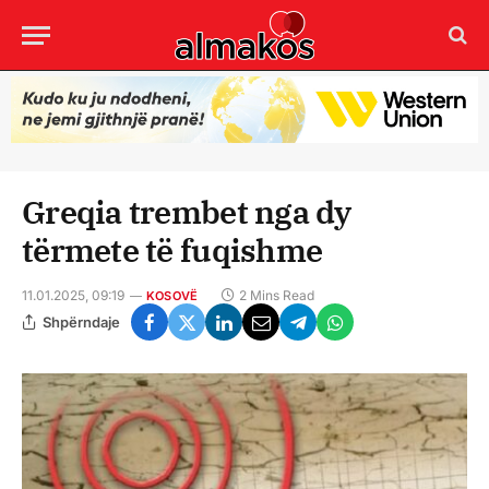
Greqia trembet nga dy
tërmete të fuqishme
11.01.2025, 09:19
2 Mins Read
KOSOVË
Shpërndaje