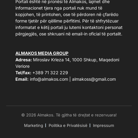
Portali është në pronësi të Almakos, lajmet dhe
informacionet tjera nga portali nuk mund të
kopjohen, të printohen, ose të përdoren në çfarëdo
forme tjetër për qëllime përfitimi. Për të shfrytëzuar
informatat e këtij portali ju lutemi kontaktoni personat
përgjegjës, ose shkruani në email-in oficial të portalit.
ALMAKOS MEDIA GROUP
Adresa:
Miroslav Krleza 14, 1000 Shkup, Maqedoni
Veriore
Tel/fax:
+389 71 322 229
Email:
info@almakos.com
|
almakoss@gmail.com
© 2026 Almakos. Të gjitha të drejtat e rezervuara!
Marketing
Politika e Privatësisë
Impressum