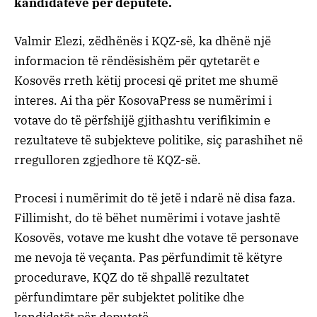
kandidatëve për deputetë.
Valmir Elezi, zëdhënës i KQZ-së, ka dhënë një
informacion të rëndësishëm për qytetarët e
Kosovës rreth këtij procesi që pritet me shumë
interes. Ai tha për KosovaPress se numërimi i
votave do të përfshijë gjithashtu verifikimin e
rezultateve të subjekteve politike, siç parashihet në
rregulloren zgjedhore të KQZ-së.
Procesi i numërimit do të jetë i ndarë në disa faza.
Fillimisht, do të bëhet numërimi i votave jashtë
Kosovës, votave me kusht dhe votave të personave
me nevoja të veçanta. Pas përfundimit të këtyre
procedurave, KQZ do të shpallë rezultatet
përfundimtare për subjektet politike dhe