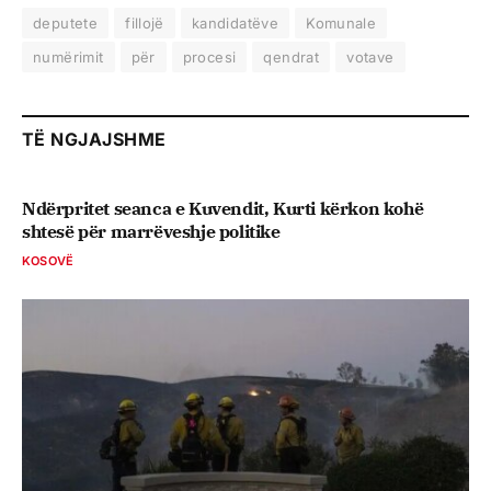
deputete
fillojë
kandidatëve
Komunale
numërimit
për
procesi
qendrat
votave
TË NGJAJSHME
Ndërpritet seanca e Kuvendit, Kurti kërkon kohë
shtesë për marrëveshje politike
KOSOVË