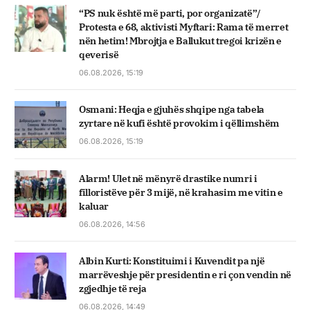
“PS nuk është më parti, por organizatë”/
Protesta e 68, aktivisti Myftari: Rama të merret
nën hetim! Mbrojtja e Ballukut tregoi krizën e
qeverisë
06.08.2026, 15:19
Osmani: Heqja e gjuhës shqipe nga tabela
zyrtare në kufi është provokim i qëllimshëm
06.08.2026, 15:19
Alarm! Ulet në mënyrë drastike numri i
filloristëve për 3 mijë, në krahasim me vitin e
kaluar
06.08.2026, 14:56
Albin Kurti: Konstituimi i Kuvendit pa një
marrëveshje për presidentin e ri çon vendin në
zgjedhje të reja
06.08.2026, 14:49