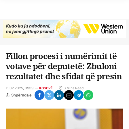
Fillon procesi i numërimit të
votave për deputetë: Zbuloni
rezultatet dhe sfidat që presin
11.02.2025, 09:19
3 Mins Read
KOSOVË
Shpërndaje