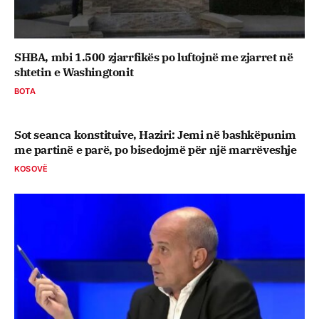
SHBA, mbi 1.500 zjarrfikës po luftojnë me zjarret në
shtetin e Washingtonit
BOTA
Sot seanca konstituive, ​Haziri: Jemi në bashkëpunim
me partinë e parë, po bisedojmë për një marrëveshje
KOSOVË