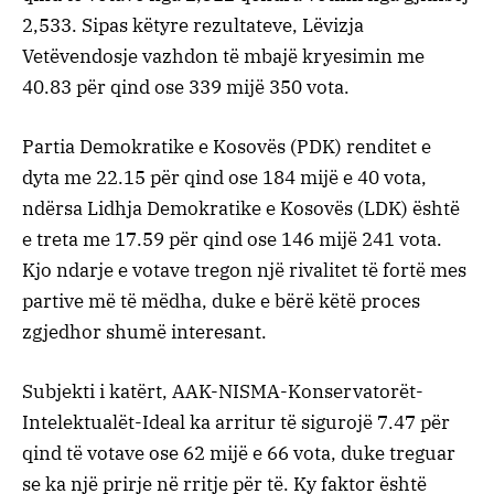
2,533. Sipas këtyre rezultateve, Lëvizja
Vetëvendosje vazhdon të mbajë kryesimin me
40.83 për qind ose 339 mijë 350 vota.
Partia Demokratike e Kosovës (PDK) renditet e
dyta me 22.15 për qind ose 184 mijë e 40 vota,
ndërsa Lidhja Demokratike e Kosovës (LDK) është
e treta me 17.59 për qind ose 146 mijë 241 vota.
Kjo ndarje e votave tregon një rivalitet të fortë mes
partive më të mëdha, duke e bërë këtë proces
zgjedhor shumë interesant.
Subjekti i katërt, AAK-NISMA-Konservatorët-
Intelektualët-Ideal ka arritur të sigurojë 7.47 për
qind të votave ose 62 mijë e 66 vota, duke treguar
se ka një prirje në rritje për të. Ky faktor është