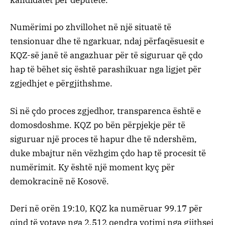
kandidatët për deputetë.
Numërimi po zhvillohet në një situatë të
tensionuar dhe të ngarkuar, ndaj përfaqësuesit e
KQZ-së janë të angazhuar për të siguruar që çdo
hap të bëhet siç është parashikuar nga ligjet për
zgjedhjet e përgjithshme.
Si në çdo proces zgjedhor, transparenca është e
domosdoshme. KQZ po bën përpjekje për të
siguruar një proces të hapur dhe të ndershëm,
duke mbajtur nën vëzhgim çdo hap të procesit të
numërimit. Ky është një moment kyç për
demokracinë në Kosovë.
Deri në orën 19:10, KQZ ka numëruar 99.17 për
qind të votave nga 2,512 qendra votimi nga gjithsej