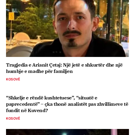
Tragjedia e Arianit Çetaj: Një jetë e shkurtër dhe një
humbje e madhe për familjen
KOSOVË
“Shkelje e rëndë kushtetuese”, “situatë e
paprecedentë” – çka thonë analistët pas zhvillimeve të
fundit në Kuvend?
KOSOVË