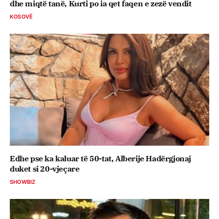
dhe miqtë tanë, Kurti po ia qet faqen e zezë vendit
KOSOVË
Edhe pse ka kaluar të 50-tat, Alberije Hadërgjonaj
duket si 20-vjeçare
SHOWBIZ