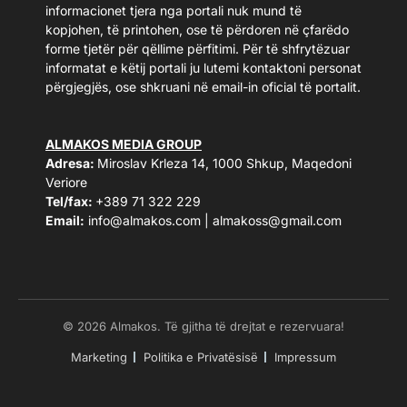
informacionet tjera nga portali nuk mund të
kopjohen, të printohen, ose të përdoren në çfarëdo
forme tjetër për qëllime përfitimi. Për të shfrytëzuar
informatat e këtij portali ju lutemi kontaktoni personat
përgjegjës, ose shkruani në email-in oficial të portalit.
ALMAKOS MEDIA GROUP
Adresa:
Miroslav Krleza 14, 1000 Shkup, Maqedoni
Veriore
Tel/fax:
+389 71 322 229
Email:
info@almakos.com
|
almakoss@gmail.com
© 2026 Almakos. Të gjitha të drejtat e rezervuara!
Marketing
Politika e Privatësisë
Impressum