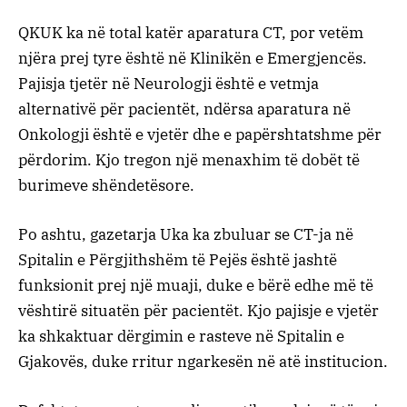
QKUK ka në total katër aparatura CT, por vetëm
njëra prej tyre është në Klinikën e Emergjencës.
Pajisja tjetër në Neurologji është e vetmja
alternativë për pacientët, ndërsa aparatura në
Onkologji është e vjetër dhe e papërshtatshme për
përdorim. Kjo tregon një menaxhim të dobët të
burimeve shëndetësore.
Po ashtu, gazetarja Uka ka zbuluar se CT-ja në
Spitalin e Përgjithshëm të Pejës është jashtë
funksionit prej një muaji, duke e bërë edhe më të
vështirë situatën për pacientët. Kjo pajisje e vjetër
ka shkaktuar dërgimin e rasteve në Spitalin e
Gjakovës, duke rritur ngarkesën në atë institucion.