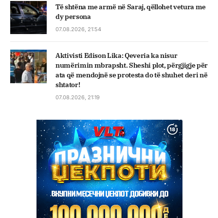
Të shtëna me armë në Saraj, qëllohet vetura me
dy persona
07.08.2026, 21:54
Aktivisti Edison Lika: Qeveria ka nisur
numërimin mbrapsht. Sheshi plot, përgjigje për
ata që mendojnë se protesta do të shuhet deri në
shtator!
07.08.2026, 21:19