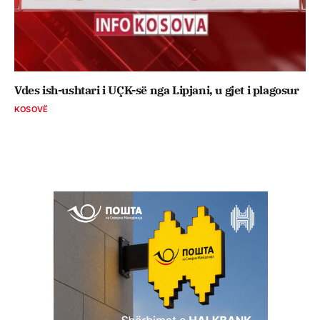
Vdes ish-ushtari i UÇK-së nga Lipjani, u gjet i plagosur
KOSOVË