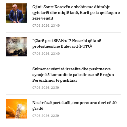
Gjini: Sonte Kosovën e shohin me dhimbje
qytetarët dhe miqtë tanë, Kurti po ia qet faqen e
zezë vendit
07.08.2026, 23:49
“Çfarë pret SPAK-u”? Mesazhi që lanë
protestuesit në Bulevard (FOTO)
07.08.2026, 23:49
Sulmet e ushtrisë izraelite dhe pushtuesve
synojnë 5 komunitete palestineze në Bregun
Perëndimor të pushtuar
07.08.2026, 23:19
Nesër fazë portokalli, temperaturat deri në 40
gradë
07.08.2026, 22:19