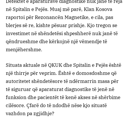
Defektet e aparaturave diagnostike nuk janë të reja
në Spitalin e Pejës. Muaj më parë, Klan Kosova
raportoi për Rezonancën Magnetike, e cila, pas
blerjes së re, kishte pësuar prishje. Kjo tregon se
investimet në shëndetësi shpeshherë nuk janë të
qëndrueshme dhe kërkojnë një vëmendje të
menjëhershme.
Situata aktuale në QKUK dhe Spitalin e Pejës është
një thirrje për veprim. Është e domosdoshme që
autoritetet shëndetësore të ndërmarrin masa për
të siguruar që aparaturat diagnostike të jenë në
funksion dhe pacientët të kenë akses në shërbime
cilësore. Çfarë do të ndodhë nëse kjo situatë
vazhdon pa zgjidhje?