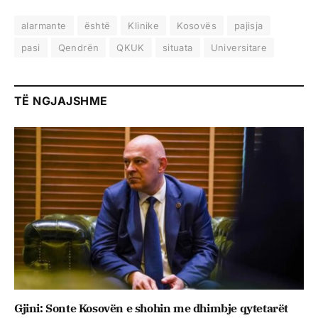
alarmante
është
Klinike
Kosovës
pajisja
pasi
Qendrën
QKUK
situata
Universitare
TË NGJAJSHME
Gjini: Sonte Kosovën e shohin me dhimbje qytetarët