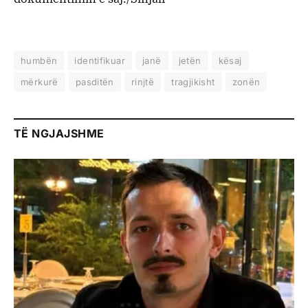
humbën
identifikuar
janë
jetën
kësaj
mërkurë
pasditën
rinjtë
tragjikisht
zonën
TË NGJAJSHME