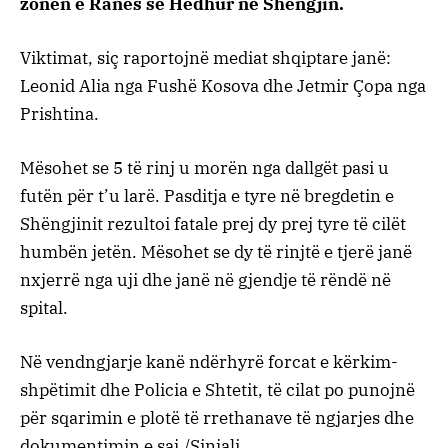
zonën e Ranës së Hedhur në Shëngjin.
Viktimat, siç raportojnë mediat shqiptare janë:
Leonid Alia nga Fushë Kosova dhe Jetmir Çopa nga
Prishtina.
Mësohet se 5 të rinj u morën nga dallgët pasi u
futën për t’u larë. Pasditja e tyre në bregdetin e
Shëngjinit rezultoi fatale prej dy prej tyre të cilët
humbën jetën. Mësohet se dy të rinjtë e tjerë janë
nxjerrë nga uji dhe janë në gjendje të rëndë në
spital.
Në vendngjarje kanë ndërhyrë forcat e kërkim-
shpëtimit dhe Policia e Shtetit, të cilat po punojnë
për sqarimin e plotë të rrethanave të ngjarjes dhe
dokumentimin e saj./Sinjali