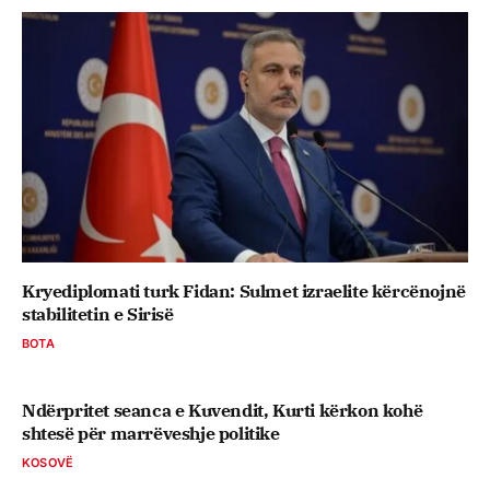
Kryediplomati turk Fidan: Sulmet izraelite kërcënojnë
stabilitetin e Sirisë
BOTA
Ndërpritet seanca e Kuvendit, Kurti kërkon kohë
shtesë për marrëveshje politike
KOSOVË