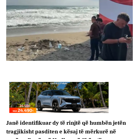
Janë identifikuar dy të rinjtë që humbën jetën
tragjikisht pasditen e kësaj të mërkurë në