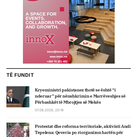
TË FUNDIT
Kryeministri pakistanez thotë se është “i
nderuar” për nënshkrimin e Marrëveshjes së
Përbashkët të Mbrojtjes së Mekës
07.08.2026, 20:19
Protestat dhe reforma territoriale, aktivisti Andi
Tepelena: Qeveria po riorganizon hartën për