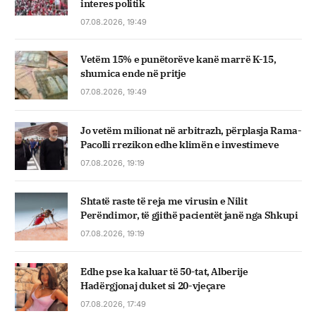
interes politik
07.08.2026, 19:49
Vetëm 15% e punëtorëve kanë marrë K-15,
shumica ende në pritje
07.08.2026, 19:49
Jo vetëm milionat në arbitrazh, përplasja Rama-
Pacolli rrezikon edhe klimën e investimeve
07.08.2026, 19:19
Shtatë raste të reja me virusin e Nilit
Perëndimor, të gjithë pacientët janë nga Shkupi
07.08.2026, 19:19
Edhe pse ka kaluar të 50-tat, Alberije
Hadërgjonaj duket si 20-vjeçare
07.08.2026, 17:49