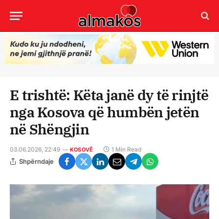
E trishtë: Këta janë dy të rinjtë
nga Kosova që humbën jetën
në Shëngjin
03.06.2026, 22:49
1 Min Read
KOSOVË
Shpërndaje