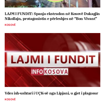
LAJM I FUNDIT: Spanja ekstradon në Kosovë Dukagjin
Nikollajn, protagonistin e përleshjes në “Bon Vivant”
KOSOVË
Vdes ish-ushtari i UÇK-së nga Lipjani, u gjet i plagosur
KOSOVË