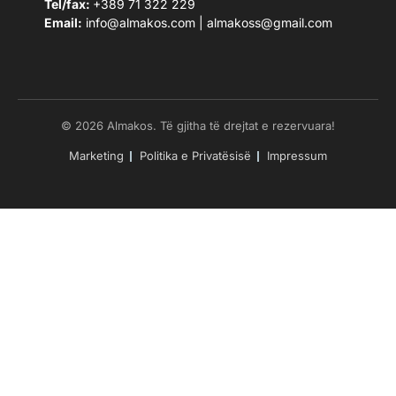
Tel/fax:
+389 71 322 229
Email:
info@almakos.com
|
almakoss@gmail.com
© 2026 Almakos. Të gjitha të drejtat e rezervuara!
Marketing
Politika e Privatësisë
Impressum