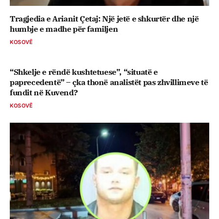
Tragjedia e Arianit Çetaj: Një jetë e shkurtër dhe një
humbje e madhe për familjen
KOSOVË
“Shkelje e rëndë kushtetuese”, “situatë e
paprecedentë” – çka thonë analistët pas zhvillimeve të
fundit në Kuvend?
KOSOVË