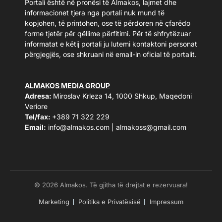
Portali është në pronësi të Almakos, lajmet dhe
informacionet tjera nga portali nuk mund të
kopjohen, të printohen, ose të përdoren në çfarëdo
forme tjetër për qëllime përfitimi. Për të shfrytëzuar
informatat e këtij portali ju lutemi kontaktoni personat
përgjegjës, ose shkruani në email-in oficial të portalit.
ALMAKOS MEDIA GROUP
Adresa:
Miroslav Krleza 14, 1000 Shkup, Maqedoni
Veriore
Tel/fax:
+389 71 322 229
Email:
info@almakos.com
|
almakoss@gmail.com
© 2026 Almakos. Të gjitha të drejtat e rezervuara!
Marketing
Politika e Privatësisë
Impressum