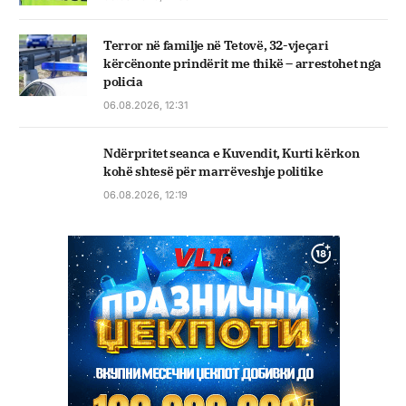
Terror në familje në Tetovë, 32-vjeçari
kërcënonte prindërit me thikë – arrestohet nga
policia
06.08.2026, 12:31
Ndërpritet seanca e Kuvendit, Kurti kërkon
kohë shtesë për marrëveshje politike
06.08.2026, 12:19