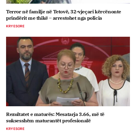
Terror në familje në Tetovë, 32-vjeçari kërcënonte
prindërit me thikë – arrestohet nga policia
KRYESORE
Rezultatet e maturës: Mesatarja 3.66, më të
suksesshëm maturantët profesionalë
KRYESORE