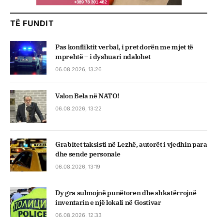
TË FUNDIT
Pas konfliktit verbal, i pret dorën me mjet të
mprehtë – i dyshuari ndalohet
06.08.2026, 13:26
Valon Bela në NATO!
06.08.2026, 13:22
Grabitet taksisti në Lezhë, autorët i vjedhin para
dhe sende personale
06.08.2026, 13:19
Dy gra sulmojnë punëtoren dhe shkatërrojnë
inventarin e një lokali në Gostivar
06.08.2026, 12:33