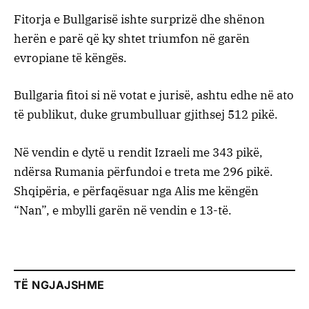
Fitorja e Bullgarisë ishte surprizë dhe shënon
herën e parë që ky shtet triumfon në garën
evropiane të këngës.
Bullgaria fitoi si në votat e jurisë, ashtu edhe në ato
të publikut, duke grumbulluar gjithsej 512 pikë.
Në vendin e dytë u rendit Izraeli me 343 pikë,
ndërsa Rumania përfundoi e treta me 296 pikë.
Shqipëria, e përfaqësuar nga Alis me këngën
“Nan”, e mbylli garën në vendin e 13-të.
TË NGJAJSHME