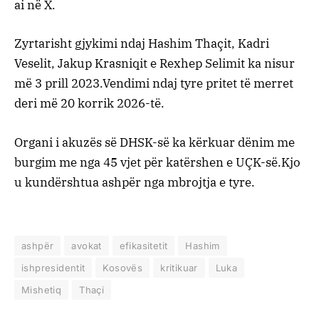
ai në X.
Zyrtarisht gjykimi ndaj Hashim Thaçit, Kadri
Veselit, Jakup Krasniqit e Rexhep Selimit ka nisur
më 3 prill 2023.Vendimi ndaj tyre pritet të merret
deri më 20 korrik 2026-të.
Organi i akuzës së DHSK-së ka kërkuar dënim me
burgim me nga 45 vjet për katërshen e UÇK-së.Kjo
u kundërshtua ashpër nga mbrojtja e tyre.
ashpër
avokat
efikasitetit
Hashim
ishpresidentit
Kosovës
kritikuar
Luka
Mishetiq
Thaçi