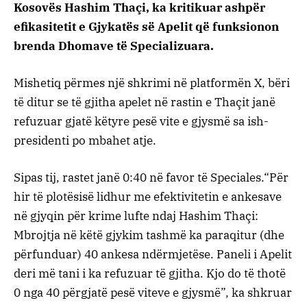
Kosovës Hashim Thaçi, ka kritikuar ashpër
efikasitetit e Gjykatës së Apelit që funksionon
brenda Dhomave të Specializuara.
Mishetiq përmes një shkrimi në platformën X, bëri
të ditur se të gjitha apelet në rastin e Thaçit janë
refuzuar gjatë këtyre pesë vite e gjysmë sa ish-
presidenti po mbahet atje.
Sipas tij, rastet janë 0:40 në favor të Speciales.“Për
hir të plotësisë lidhur me efektivitetin e ankesave
në gjyqin për krime lufte ndaj Hashim Thaçi:
Mbrojtja në këtë gjykim tashmë ka paraqitur (dhe
përfunduar) 40 ankesa ndërmjetëse. Paneli i Apelit
deri më tani i ka refuzuar të gjitha. Kjo do të thotë
0 nga 40 përgjatë pesë viteve e gjysmë”, ka shkruar