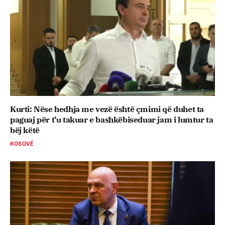
Kurti: Nëse hedhja me vezë është çmimi që duhet ta
paguaj për t’u takuar e bashkëbiseduar jam i lumtur ta
bëj këtë
KOSOVË