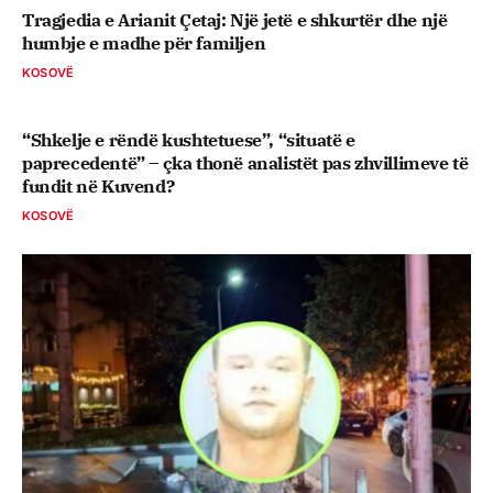
Tragjedia e Arianit Çetaj: Një jetë e shkurtër dhe një
humbje e madhe për familjen
KOSOVË
“Shkelje e rëndë kushtetuese”, “situatë e
paprecedentë” – çka thonë analistët pas zhvillimeve të
fundit në Kuvend?
KOSOVË