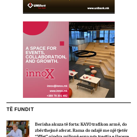
TË FUNDIT
Berisha akuza të forta: KAYO trafikon armë, do
zbërthejmë aferat. Rama do ndajë me një tjetër
“Yffet” qindra milionë euro nga tregtia e ilaçeve