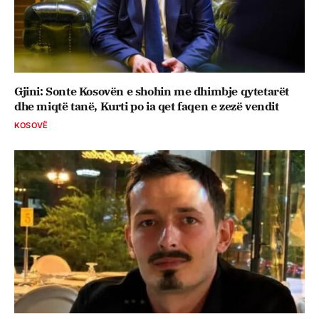
Gjini: Sonte Kosovën e shohin me dhimbje qytetarët
dhe miqtë tanë, Kurti po ia qet faqen e zezë vendit
KOSOVË