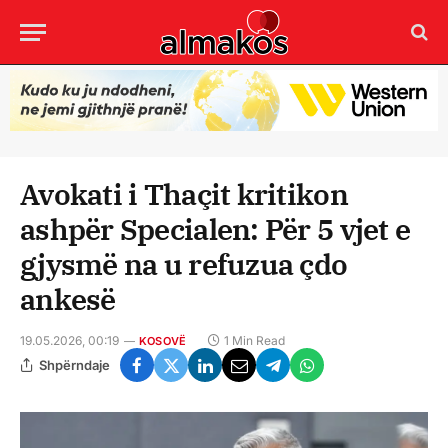
Avokati i Thaçit kritikon
ashpër Specialen: Për 5 vjet e
gjysmë na u refuzua çdo
ankesë
19.05.2026, 00:19
1 Min Read
KOSOVË
Shpërndaje