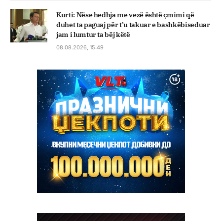
Kurti: Nëse hedhja me vezë është çmimi që
duhet ta paguaj për t’u takuar e bashkëbiseduar
jam i lumtur ta bëj këtë
08.08.2026, 15:49