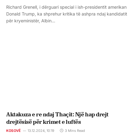
Richard Grenell, i dërguari special i ish-presidentit amerikan
Donald Trump, ka shprehur kritika të ashpra ndaj kandidatit
për kryeministër, Albin…
Aktakuza e re ndaj Thaçit: Një hap drejt
drejtësisë për krimet e luftës
KOSOVË
13.12.2024, 10:19
3 Mins Read