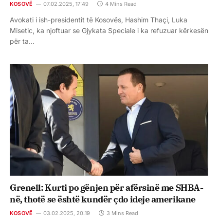
KOSOVË
07.02.2025, 17:49
4 Mins Read
Avokati i ish-presidentit të Kosovës, Hashim Thaçi, Luka
Misetic, ka njoftuar se Gjykata Speciale i ka refuzuar kërkesën
për ta…
Grenell: Kurti po gënjen për afërsinë me SHBA-
në, thotë se është kundër çdo ideje amerikane
KOSOVË
03.02.2025, 20:19
3 Mins Read