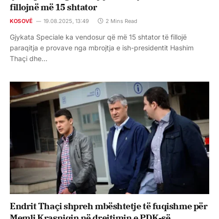
fillojnë më 15 shtator
KOSOVË
19.08.2025, 13:49
2 Mins Read
Gjykata Speciale ka vendosur që më 15 shtator të fillojë
paraqitja e provave nga mbrojtja e ish-presidentit Hashim
Thaçi dhe…
Endrit Thaçi shpreh mbështetje të fuqishme për
Memli Krasniqin në drejtimin e PDK-së