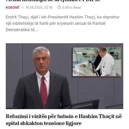
KOSOVË
16.06.2025, 22:19
3 Mins Read
Endrit Thaçi, djali i ish-Presidentit Hashim Thaçi, ka shprehur
një mbështetje të fortë për kryetarin aktual të Partisë
Demokratike të…
Refuzimi i vizitës për babain e Hashim Thaçit në
spital shkakton tensione ligjore