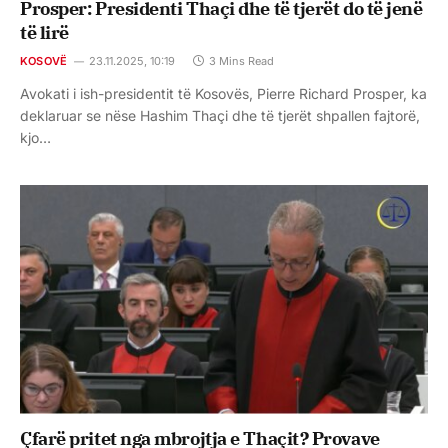
Prosper: Presidenti Thaçi dhe të tjerët do të jenë
të lirë
KOSOVË
23.11.2025, 10:19
3 Mins Read
Avokati i ish-presidentit të Kosovës, Pierre Richard Prosper, ka
deklaruar se nëse Hashim Thaçi dhe të tjerët shpallen fajtorë,
kjo…
Çfarë pritet nga mbrojtja e Thaçit? Provave