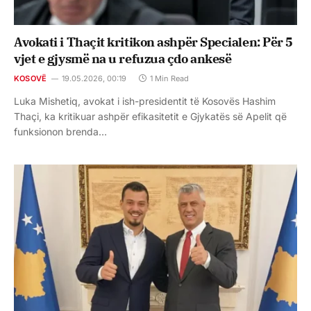
Avokati i Thaçit kritikon ashpër Specialen: Për 5
vjet e gjysmë na u refuzua çdo ankesë
KOSOVË
19.05.2026, 00:19
1 Min Read
Luka Mishetiq, avokat i ish-presidentit të Kosovës Hashim
Thaçi, ka kritikuar ashpër efikasitetit e Gjykatës së Apelit që
funksionon brenda…