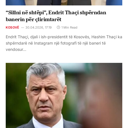
“Sillni në shtëpi”, Endrit Thaçi shpërndan
banerin për çlirimtarët
KOSOVË
30.04.2026, 17:19
1 Min Read
Endrit Thaçi, djali i ish-presidentit të Kosovës, Hashim Thaçi ka
shpërndarë në Instagram një fotografi të një baneri të
vendosur…