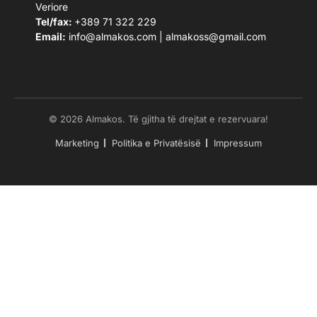
Veriore
Tel/fax:
+389 71 322 229
Email:
info@almakos.com
|
almakoss@gmail.com
© 2026 Almakos. Të gjitha të drejtat e rezervuara!
Marketing
Politika e Privatësisë
Impressum