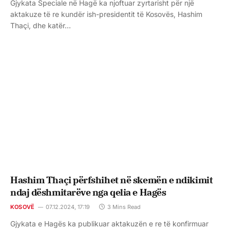
Gjykata Speciale në Hagë ka njoftuar zyrtarisht për një
aktakuze të re kundër ish-presidentit të Kosovës, Hashim
Thaçi, dhe katër…
Hashim Thaçi përfshihet në skemën e ndikimit
ndaj dëshmitarëve nga qelia e Hagës
KOSOVË
07.12.2024, 17:19
3 Mins Read
Gjykata e Hagës ka publikuar aktakuzën e re të konfirmuar