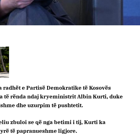
a radhët e Partisë Demokratike të Kosovës
za të rënda ndaj kryeministrit Albin Kurti, duke
jshme dhe uzurpim të pushtetit.
iu zbuloi se që nga betimi i tij, Kurti ka
yrë të papranueshme ligjore.