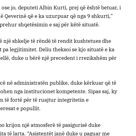
ose jo, deputeti Albin Kurti, prej që është betuar, i
ë Qeverinë që e ka uzurpuar që nga 9 shkurti,”
hprehur shqetësimin e saj për këtë situatë.
ë një shkelje të rëndë të rendit kushtetues dhe
 pa legjitimitet. Deliu theksoi se kjo situatë e ka
ellë, duke u bërë një precedent i rrezikshëm për
ncë në administratën publike, duke kërkuar që të
ohen nga institucionet kompetente. Sipas saj, ky
ë fortë për të ruajtur integritetin e
eresat e popullit.
 po krijon një atmosferë të pasigurisë duke
ita të larta. “Asistentët janë duke u paguar me