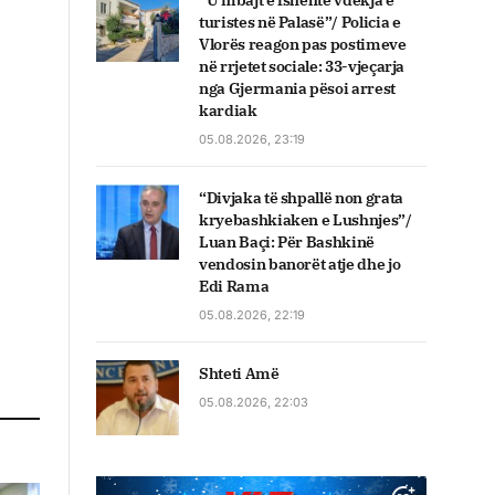
“U mbajt e fshehtë vdekja e
turistes në Palasë”/ Policia e
Vlorës reagon pas postimeve
në rrjetet sociale: 33-vjeçarja
nga Gjermania pësoi arrest
kardiak
05.08.2026, 23:19
“Divjaka të shpallë non grata
kryebashkiaken e Lushnjes”/
Luan Baçi: Për Bashkinë
vendosin banorët atje dhe jo
Edi Rama
05.08.2026, 22:19
Shteti Amë
05.08.2026, 22:03