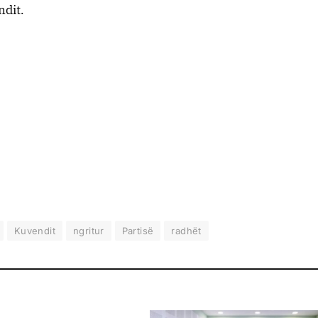
ndit.
Kuvendit
ngritur
Partisë
radhët