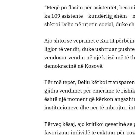
“Meqë po flasim për asistentët, besoni 
ka 109 asistentë – kundërligjshëm – n
shkroi Deliu në rrjetin social, duke s
Ajo shtoi se veprimet e Kurtit përbëjn
ligjor të vendit, duke ushtruar pushtet
vendosur vendin në një krizë më të th
demokracinë në Kosovë.
Për më tepër, Deliu kërkoi transpare
gjitha vendimet për emërime të rishik
është një moment që kërkon angazhim t
institucioneve dhe për të mbrojtur int
Përveç kësaj, ajo kritikoi qeverinë se
favorizuar individë të caktuar për poz