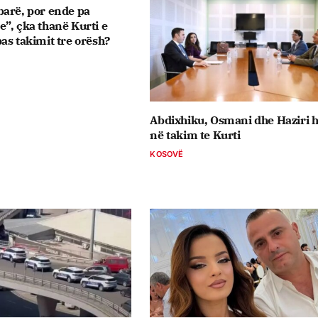
arë, por ende pa
”, çka thanë Kurti e
as takimit tre orësh?
Abdixhiku, Osmani dhe Haziri 
në takim te Kurti
KOSOVË