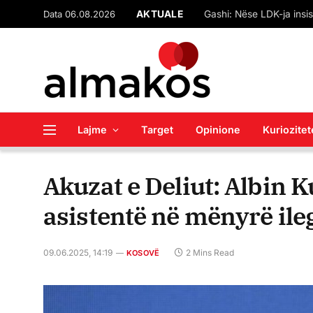
Data 06.08.2026
AKTUALE
Lajme
Target
Opinione
Kuriozitet
Akuzat e Deliut: Albin K
asistentë në mënyrë ile
09.06.2025, 14:19
2 Mins Read
KOSOVË