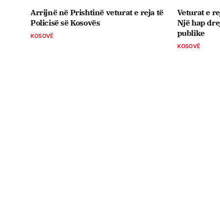
Arrijnë në Prishtinë veturat e reja të
Veturat e re
Policisë së Kosovës
Një hap drej
publike
KOSOVË
KOSOVË