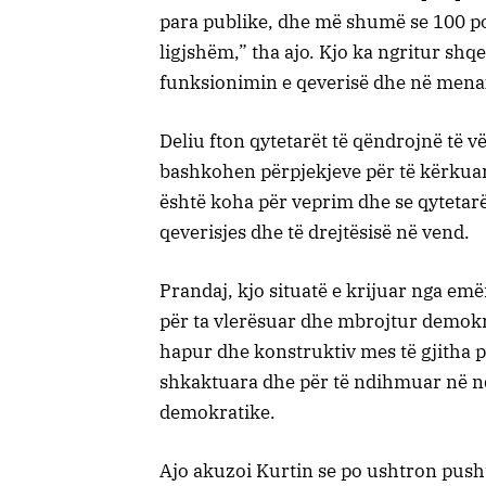
para publike, dhe më shumë se 100 po
ligjshëm,” tha ajo. Kjo ka ngritur sh
funksionimin e qeverisë dhe në mena
Deliu fton qytetarët të qëndrojnë të 
bashkohen përpjekjeve për të kërkuar 
është koha për veprim dhe se qytetarë
qeverisjes dhe të drejtësisë në vend.
Prandaj, kjo situatë e krijuar nga emë
për ta vlerësuar dhe mbrojtur demokra
hapur dhe konstruktiv mes të gjitha p
shkaktuara dhe për të ndihmuar në n
demokratike.
Ajo akuzoi Kurtin se po ushtron pushte