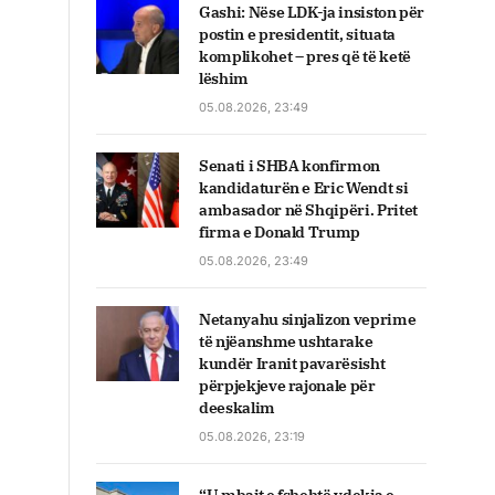
Gashi: Nëse LDK-ja insiston për
postin e presidentit, situata
komplikohet – pres që të ketë
lëshim
05.08.2026, 23:49
Senati i SHBA konfirmon
kandidaturën e Eric Wendt si
ambasador në Shqipëri. Pritet
firma e Donald Trump
05.08.2026, 23:49
Netanyahu sinjalizon veprime
të njëanshme ushtarake
kundër Iranit pavarësisht
përpjekjeve rajonale për
deeskalim
05.08.2026, 23:19