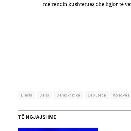
me rendin kushtetues dhe ligjor të ve
Blerta
Deliu
Demokratike
Deputetja
Kosovës
TË NGJAJSHME