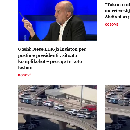
“Takim i mb
marrëveshje
Abdixhiku p
KOSOVË
Gashi: Nëse LDK-ja insiston për
postin e presidentit, situata
komplikohet – pres që të ketë
lëshim
KOSOVË