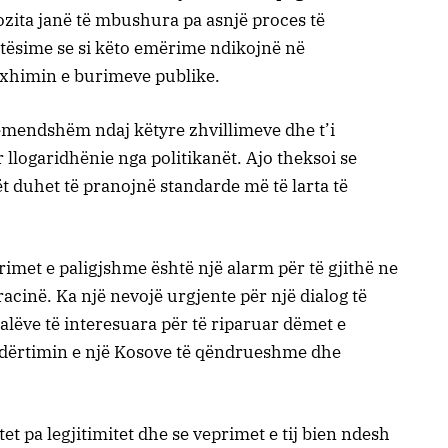
zita janë të mbushura pa asnjë proces të
qetësime se si këto emërime ndikojnë në
xhimin e burimeve publike.
vëmendshëm ndaj këtyre zhvillimeve dhe t’i
llogaridhënie nga politikanët. Ajo theksoi se
t duhet të pranojnë standarde më të larta të
rimet e paligjshme është një alarm për të gjithë ne
cinë. Ka një nevojë urgjente për një dialog të
alëve të interesuara për të riparuar dëmet e
dërtimin e një Kosove të qëndrueshme dhe
t pa legjitimitet dhe se veprimet e tij bien ndesh