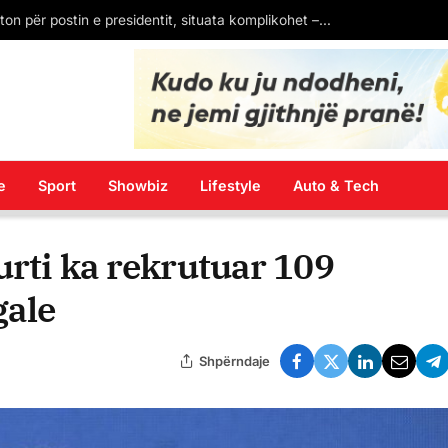
Senati i SHBA konfirmon kandidaturën e Eric Wendt si ambasador në Shqipëri. Pritet firma e Donald Trump
e
Sport
Showbiz
Lifestyle
Auto & Tech
urti ka rekrutuar 109
gale
Shpërndaje