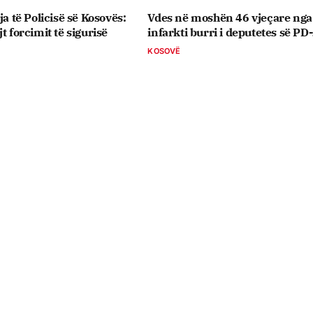
ja të Policisë së Kosovës:
Vdes në moshën 46 vjeçare nga
t forcimit të sigurisë
infarkti burri i deputetes së PD
KOSOVË