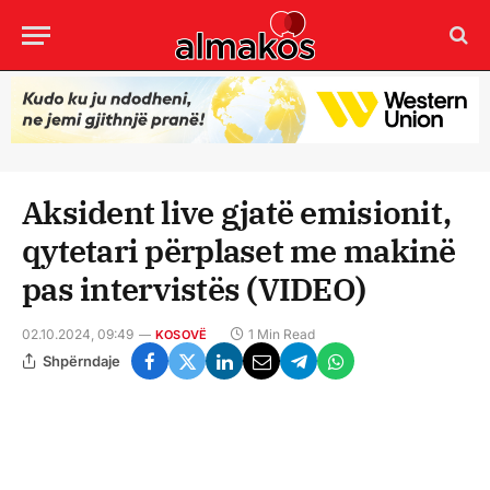
Aksident live gjatë emisionit,
qytetari përplaset me makinë
pas intervistës (VIDEO)
02.10.2024, 09:49
1 Min Read
KOSOVË
Shpërndaje