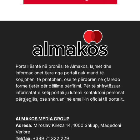
Portali është në pronësi të Almakos, lajmet dhe
informacionet tjera nga portali nuk mund të
kopjohen, të printohen, ose të përdoren në çfarëdo
forme tjetër për qëllime përfitimi. Për të shfrytëzuar
informatat e këtij portali ju lutemi kontaktoni personat
përgjegjës, ose shkruani në email-in oficial të portalit.
ALMAKOS MEDIA GROUP
Adresa:
Miroslav Krleza 14, 1000 Shkup, Maqedoni
Veriore
Tel/fax:
+389 71 322 229