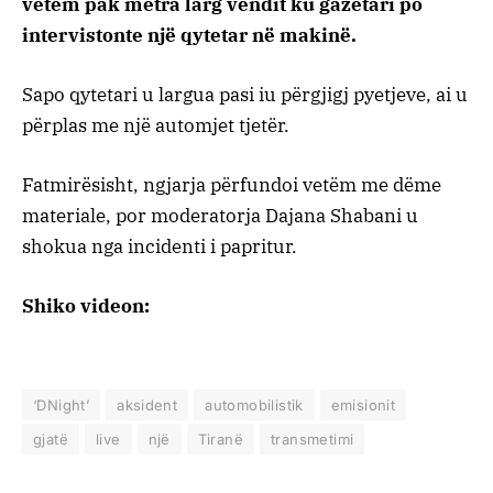
vetëm pak metra larg vendit ku gazetari po
intervistonte një qytetar në makinë.
Sapo qytetari u largua pasi iu përgjigj pyetjeve, ai u
përplas me një automjet tjetër.
Fatmirësisht, ngjarja përfundoi vetëm me dëme
materiale, por moderatorja Dajana Shabani u
shokua nga incidenti i papritur.
Shiko videon:
‘DNight’
aksident
automobilistik
emisionit
gjatë
live
një
Tiranë
transmetimi