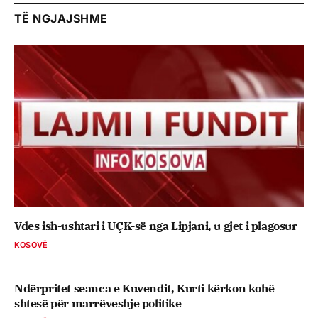
TË NGJAJSHME
Vdes ish-ushtari i UÇK-së nga Lipjani, u gjet i plagosur
KOSOVË
Ndërpritet seanca e Kuvendit, Kurti kërkon kohë
shtesë për marrëveshje politike