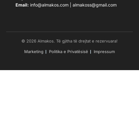
Email:
info@almakos.com
|
almakoss@gmail.com
© 2026 Almakos. Të gjitha të drejtat e rezervuara!
Marketing
Politika e Privatësisë
Impressum