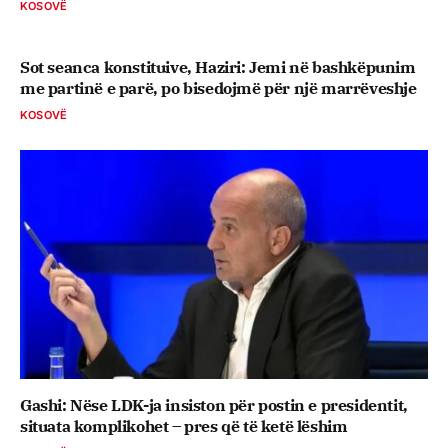
KOSOVË
Sot seanca konstituive, ​Haziri: Jemi në bashkëpunim
me partinë e parë, po bisedojmë për një marrëveshje
KOSOVË
Gashi: Nëse LDK-ja insiston për postin e presidentit,
situata komplikohet – pres që të ketë lëshim