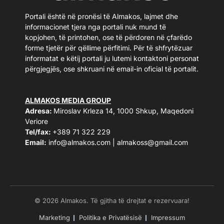
Portali është në pronësi të Almakos, lajmet dhe
informacionet tjera nga portali nuk mund të
kopjohen, të printohen, ose të përdoren në çfarëdo
forme tjetër për qëllime përfitimi. Për të shfrytëzuar
informatat e këtij portali ju lutemi kontaktoni personat
përgjegjës, ose shkruani në email-in oficial të portalit.
ALMAKOS MEDIA GROUP
Adresa:
Miroslav Krleza 14, 1000 Shkup, Maqedoni
Veriore
Tel/fax:
+389 71 322 229
Email:
info@almakos.com
|
almakoss@gmail.com
© 2026 Almakos. Të gjitha të drejtat e rezervuara!
Marketing
Politika e Privatësisë
Impressum