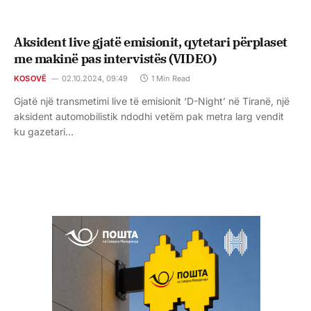
Aksident live gjatë emisionit, qytetari përplaset
me makinë pas intervistës (VIDEO)
KOSOVË
02.10.2024, 09:49
1 Min Read
Gjatë një transmetimi live të emisionit ‘D-Night’ në Tiranë, një
aksident automobilistik ndodhi vetëm pak metra larg vendit
ku gazetari…