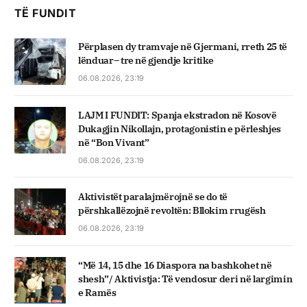
TË FUNDIT
Përplasen dy tramvaje në Gjermani, rreth 25 të
lënduar– tre në gjendje kritike
06.08.2026, 23:19
LAJM I FUNDIT: Spanja ekstradon në Kosovë
Dukagjin Nikollajn, protagonistin e përleshjes
në “Bon Vivant”
06.08.2026, 23:19
Aktivistët paralajmërojnë se do të
përshkallëzojnë revoltën: Bllokim rrugësh
06.08.2026, 23:19
“Më 14, 15 dhe 16 Diaspora na bashkohet në
shesh”/ Aktivistja: Të vendosur deri në largimin
e Ramës