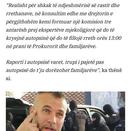
“Realisht për shkak të ndjeshmërisë së rastit dhe
rrethanave, në konsultim edhe me drejtorin e
përgjithshëm kemi formuar një komision tre
antarësh prej ekspertëve mjekoligjorë që do të
kryejnë autopsinë që do të fillojë rreth orës 13:00
në prani të Prokurorit dhe familjarëve.
Raporti i autopsisë varet, trupi i pajetë pas
autopsisë do t’ju dorëzohet familjarëve”
, ka thënë
ai.