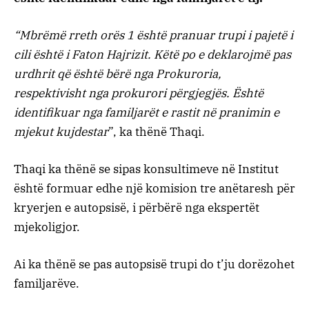
“Mbrëmë rreth orës 1 është pranuar trupi i pajetë i
cili është i Faton Hajrizit. Këtë po e deklarojmë pas
urdhrit që është bërë nga Prokuroria,
respektivisht nga prokurori përgjegjës. Është
identifikuar nga familjarët e rastit në pranimin e
mjekut kujdestar
”, ka thënë Thaqi.
Thaqi ka thënë se sipas konsultimeve në Institut
është formuar edhe një komision tre anëtaresh për
kryerjen e autopsisë, i përbërë nga ekspertët
mjekoligjor.
Ai ka thënë se pas autopsisë trupi do t’ju dorëzohet
familjarëve.