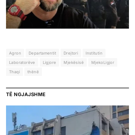
Agron
Departamentit
Drejtori
Institutin
Laboratorëve
Ligjore
Mjekësisë
MjekoLigjor
Thaqi
thënë
TË NGJAJSHME