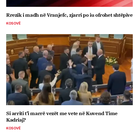
Rrezik i madh në Vranjefc, zjarri po iu ofrohet shtëpive
KOSOVË
Si arriti t’i marrë vezët me vete në Kuvend Time
Kadriaj?
KOSOVË