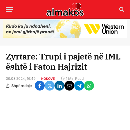
Zyrtare: Trupi i pajetë në IML
është i Faton Hajrizit
09.08.2024, 16:49
1 Min Read
KOSOVË
Shpërndaje