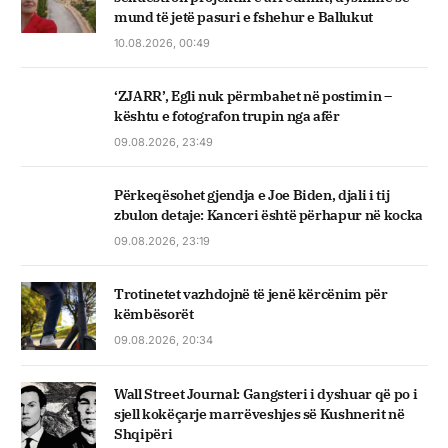
mund të jetë pasuri e fshehur e Ballukut
10.08.2026, 00:49
‘ZJARR’, Egli nuk përmbahet në postimin –
kështu e fotografon trupin nga afër
09.08.2026, 23:49
Përkeqësohet gjendja e Joe Biden, djali i tij
zbulon detaje: Kanceri është përhapur në kocka
09.08.2026, 23:19
Trotinetet vazhdojnë të jenë kërcënim për
këmbësorët
09.08.2026, 20:34
Wall Street Journal: Gangsteri i dyshuar që po i
sjell kokëçarje marrëveshjes së Kushnerit në
Shqipëri