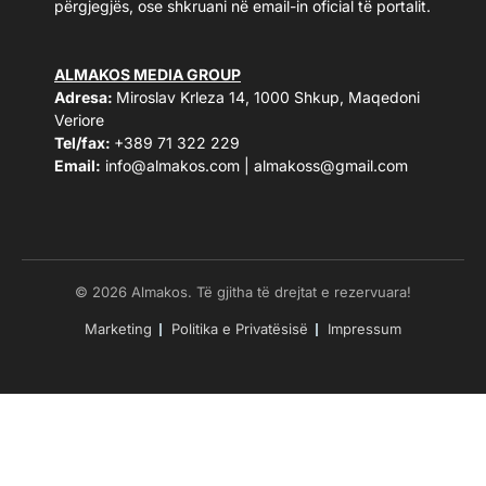
përgjegjës, ose shkruani në email-in oficial të portalit.
ALMAKOS MEDIA GROUP
Adresa:
Miroslav Krleza 14, 1000 Shkup, Maqedoni
Veriore
Tel/fax:
+389 71 322 229
Email:
info@almakos.com
|
almakoss@gmail.com
© 2026 Almakos. Të gjitha të drejtat e rezervuara!
Marketing
Politika e Privatësisë
Impressum