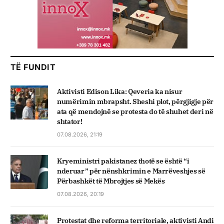
TË FUNDIT
Aktivisti Edison Lika: Qeveria ka nisur
numërimin mbrapsht. Sheshi plot, përgjigje për
ata që mendojnë se protesta do të shuhet deri në
shtator!
07.08.2026, 21:19
Kryeministri pakistanez thotë se është “i
nderuar” për nënshkrimin e Marrëveshjes së
Përbashkët të Mbrojtjes së Mekës
07.08.2026, 20:19
Protestat dhe reforma territoriale, aktivisti Andi