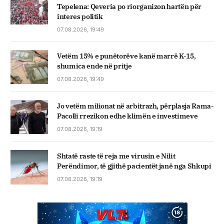
Tepelena: Qeveria po riorganizon hartën për
interes politik
07.08.2026, 19:49
Vetëm 15% e punëtorëve kanë marrë K-15,
shumica ende në pritje
07.08.2026, 19:49
Jo vetëm milionat në arbitrazh, përplasja Rama-
Pacolli rrezikon edhe klimën e investimeve
07.08.2026, 19:19
Shtatë raste të reja me virusin e Nilit
Perëndimor, të gjithë pacientët janë nga Shkupi
07.08.2026, 19:19