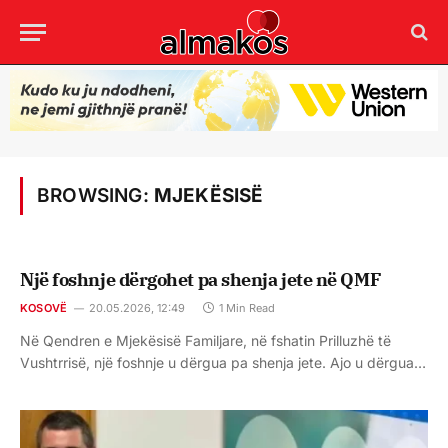
BROWSING:
MJEKËSISË
Një foshnje dërgohet pa shenja jete në QMF
KOSOVË
20.05.2026, 12:49
1 Min Read
Në Qendren e Mjekësisë Familjare, në fshatin Prilluzhë të
Vushtrrisë, një foshnje u dërgua pa shenja jete. Ajo u dërgua…