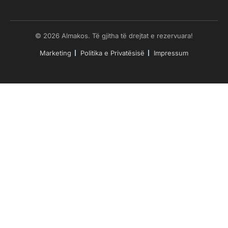
© 2026 Almakos. Të gjitha të drejtat e rezervuara!
Marketing
Politika e Privatësisë
Impressum