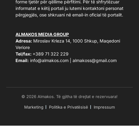
forme tjetër për qëllime përfitimi. Për të shfrytëzuar
informatat e këtij portali ju lutemi kontaktoni personat
përgjegjës, ose shkruani në email-in oficial të portalit.
ALMAKOS MEDIA GROUP
Adresa:
Miroslav Krleza 14, 1000 Shkup, Maqedoni
Veriore
Tel/fax:
+389 71 322 229
Email:
info@almakos.com
|
almakoss@gmail.com
© 2026 Almakos. Të gjitha të drejtat e rezervuara!
Marketing
Politika e Privatësisë
Impressum