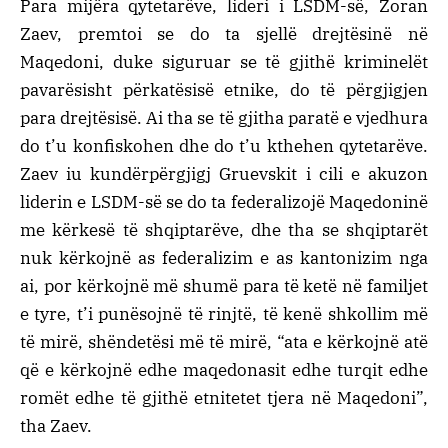
Para mijëra qytetarëve, lideri i LSDM-së, Zoran
Zaev, premtoi se do ta sjellë drejtësinë në
Maqedoni, duke siguruar se të gjithë kriminelët
pavarësisht përkatësisë etnike, do të përgjigjen
para drejtësisë. Ai tha se të gjitha paratë e vjedhura
do t’u konfiskohen dhe do t’u kthehen qytetarëve.
Zaev iu kundërpërgjigj Gruevskit i cili e akuzon
liderin e LSDM-së se do ta federalizojë Maqedoninë
me kërkesë të shqiptarëve, dhe tha se shqiptarët
nuk kërkojnë as federalizim e as kantonizim nga
ai, por kërkojnë më shumë para të ketë në familjet
e tyre, t’i punësojnë të rinjtë, të kenë shkollim më
të mirë, shëndetësi më të mirë, “ata e kërkojnë atë
që e kërkojnë edhe maqedonasit edhe turqit edhe
romët edhe të gjithë etnitetet tjera në Maqedoni”,
tha Zaev.