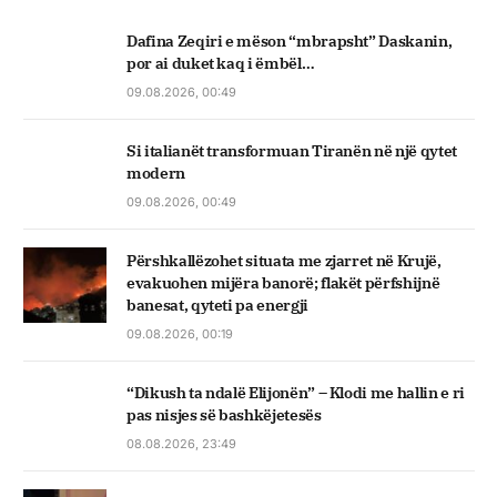
Dafina Zeqiri e mëson “mbrapsht” Daskanin,
por ai duket kaq i ëmbël…
09.08.2026, 00:49
Si italianët transformuan Tiranën në një qytet
modern
09.08.2026, 00:49
Përshkallëzohet situata me zjarret në Krujë,
evakuohen mijëra banorë; flakët përfshijnë
banesat, qyteti pa energji
09.08.2026, 00:19
“Dikush ta ndalë Elijonën” – Klodi me hallin e ri
pas nisjes së bashkëjetesës
08.08.2026, 23:49