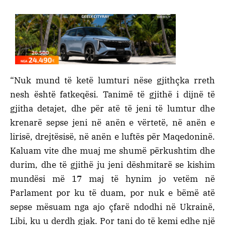
“Nuk mund të ketë lumturi nëse gjithçka rreth
nesh është fatkeqësi. Tanimë të gjithë i dijnë të
gjitha detajet, dhe për atë të jeni të lumtur dhe
krenarë sepse jeni në anën e vërtetë, në anën e
lirisë, drejtësisë, në anën e luftës për Maqedoninë.
Kaluam vite dhe muaj me shumë përkushtim dhe
durim, dhe të gjithë ju jeni dëshmitarë se kishim
mundësi më 17 maj të hynim jo vetëm në
Parlament por ku të duam, por nuk e bëmë atë
sepse mësuam nga ajo çfarë ndodhi në Ukrainë,
Libi, ku u derdh gjak. Por tani do të kemi edhe një