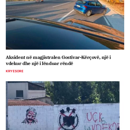
Aksident në magjistralen Gostivar-Kërçovë, një i
vdekur dhe një i lënduar rëndë
KRYESORE