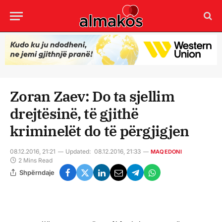
Zoran Zaev: Do ta sjellim
drejtësinë, të gjithë
kriminelët do të përgjigjen
08.12.2016, 21:21
Updated:
08.12.2016, 21:33
MAQEDONI
2 Mins Read
Shpërndaje