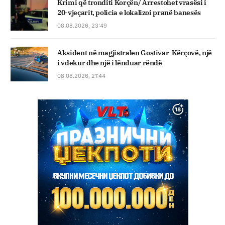
Krimi që tronditi Korçën/ Arrestohet vrasësi i
20-vjeçarit, policia e lokalizoi pranë banesës
08.08.2026, 23:49
Aksident në magjistralen Gostivar-Kërçovë, një
i vdekur dhe një i lënduar rëndë
08.08.2026, 21:44