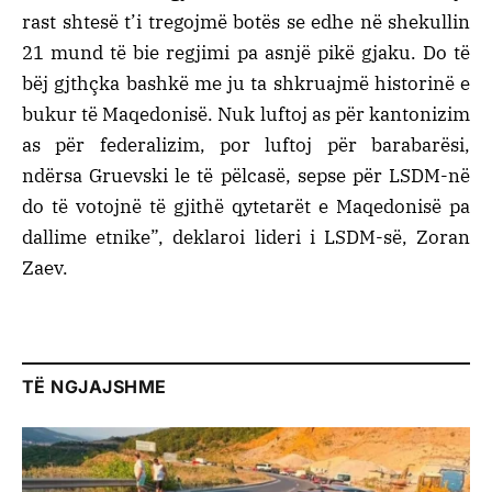
rast shtesë t’i tregojmë botës se edhe në shekullin
21 mund të bie regjimi pa asnjë pikë gjaku. Do të
bëj gjthçka bashkë me ju ta shkruajmë historinë e
bukur të Maqedonisë. Nuk luftoj as për kantonizim
as për federalizim, por luftoj për barabarësi,
ndërsa Gruevski le të pëlcasë, sepse për LSDM-në
do të votojnë të gjithë qytetarët e Maqedonisë pa
dallime etnike”, deklaroi lideri i LSDM-së, Zoran
Zaev.
TË NGJAJSHME