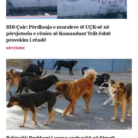
BDI-Çair: Përdhosja e muraleve të UÇK-së në
përvjetorin e rënies së Komandant Telit është
provokim i rëndë
KRYESORE
Bekteshi: Problemi i qenve endacakë në Strugë