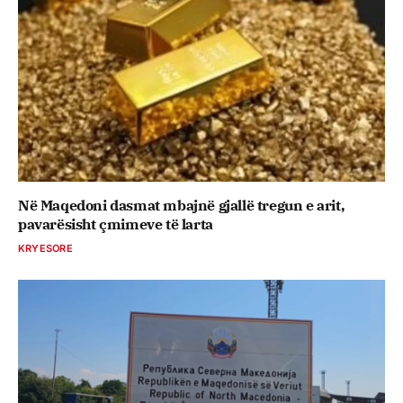
Në Maqedoni dasmat mbajnë gjallë tregun e arit,
pavarësisht çmimeve të larta
KRYESORE