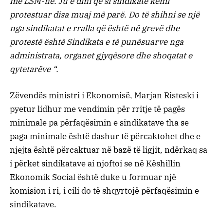
me LSM-në. Ju e dini që si sindikatë kemi
protestuar disa muaj më parë. Do të shihni se një
nga sindikatat e rralla që është në grevë dhe
protestë është Sindikata e të punësuarve nga
administrata, organet gjyqësore dhe shoqatat e
qytetarëve “.
Zëvendës ministri i Ekonomisë, Marjan Risteski i
pyetur lidhur me vendimin për rritje të pagës
minimale pa përfaqësimin e sindikatave tha se
paga minimale është dashur të përcaktohet dhe e
njejta është përcaktuar në bazë të ligjit, ndërkaq sa
i përket sindikatave ai njoftoi se në Këshillin
Ekonomik Social është duke u formuar një
komision i ri, i cili do të shqyrtojë përfaqësimin e
sindikatave.