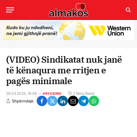
(VIDEO) Sindikatat nuk janë
të kënaqura me rritjen e
pagës minimale
26.03.2025, 16:49
2 Mins Read
KRYESORE
Shpërndaje