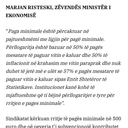
MARJAN RISTESKI, ZËVENDËS MINISTËR I
EKONOMISË
“
Paga minimale është përcaktuar në
pajtueshmëmi me ligjin për pagë minimale.
Përllogaritja është bazuar në 50% të pagës
mesatare të paguar vitin e kaluar dhe 50% të
inflacionit në krahasim me vitin paraprak dhe nuk
duhet të jetë më e ulët se 57% e pagës mesatare të
paguar vitin e kaluar sipas Entit Shtetëror të
Statistikave. Institucionet kanë kohë të
mjaftueshme që ti bëjnë përllogaritjet e tyre për
rritjen e pages minimale”.
Sindikatat kërkuan rritje të pagës minimale në 500
euro dhe që qeveria t’i subvencionojë kontributet