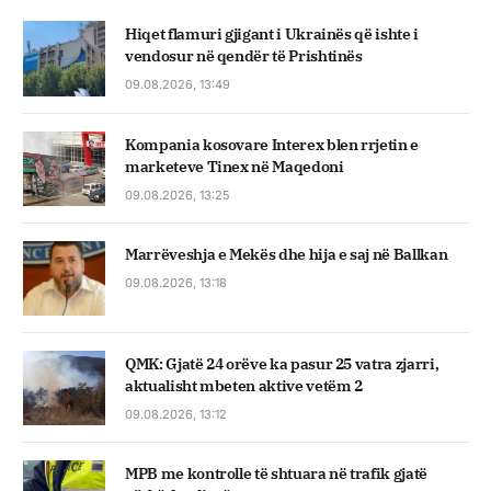
Hiqet flamuri gjigant i Ukrainës që ishte i
vendosur në qendër të Prishtinës
09.08.2026, 13:49
Kompania kosovare Interex blen rrjetin e
marketeve Tinex në Maqedoni
09.08.2026, 13:25
Marrëveshja e Mekës dhe hija e saj në Ballkan
09.08.2026, 13:18
QMK: Gjatë 24 orëve ka pasur 25 vatra zjarri,
aktualisht mbeten aktive vetëm 2
09.08.2026, 13:12
MPB me kontrolle të shtuara në trafik gjatë