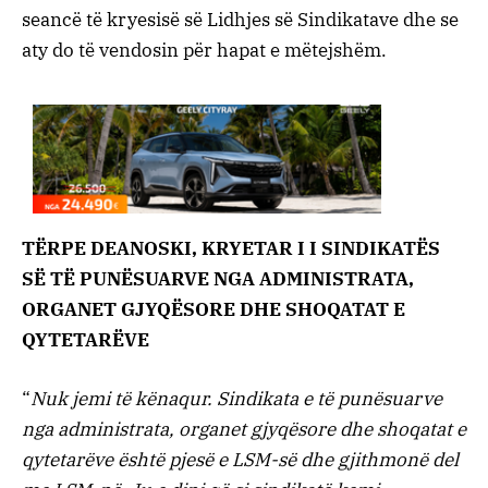
seancë të kryesisë së Lidhjes së Sindikatave dhe se
aty do të vendosin për hapat e mëtejshëm.
TËRPE DEANOSKI, KRYETAR I I SINDIKATËS
SË TË PUNËSUARVE NGA ADMINISTRATA,
ORGANET GJYQËSORE DHE SHOQATAT E
QYTETARËVE
“
Nuk jemi të kënaqur. Sindikata e të punësuarve
nga administrata, organet gjyqësore dhe shoqatat e
qytetarëve është pjesë e LSM-së dhe gjithmonë del