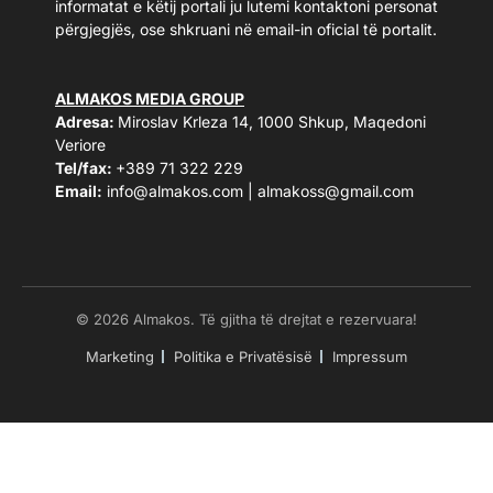
informatat e këtij portali ju lutemi kontaktoni personat
përgjegjës, ose shkruani në email-in oficial të portalit.
ALMAKOS MEDIA GROUP
Adresa:
Miroslav Krleza 14, 1000 Shkup, Maqedoni
Veriore
Tel/fax:
+389 71 322 229
Email:
info@almakos.com
|
almakoss@gmail.com
© 2026 Almakos. Të gjitha të drejtat e rezervuara!
Marketing
Politika e Privatësisë
Impressum