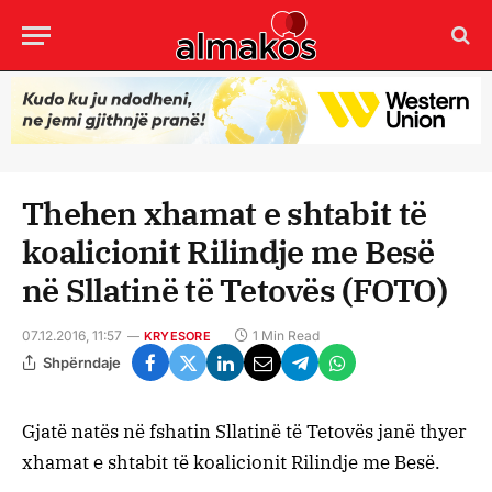
Thehen xhamat e shtabit të
koalicionit Rilindje me Besë
në Sllatinë të Tetovës (FOTO)
07.12.2016, 11:57
1 Min Read
KRYESORE
Shpërndaje
Gjatë natës në fshatin Sllatinë të Tetovës janë thyer
xhamat e shtabit të koalicionit Rilindje me Besë.