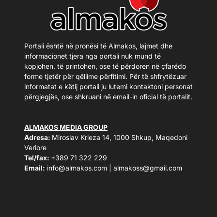
Portali është në pronësi të Almakos, lajmet dhe
informacionet tjera nga portali nuk mund të
kopjohen, të printohen, ose të përdoren në çfarëdo
forme tjetër për qëllime përfitimi. Për të shfrytëzuar
informatat e këtij portali ju lutemi kontaktoni personat
përgjegjës, ose shkruani në email-in oficial të portalit.
ALMAKOS MEDIA GROUP
Adresa:
Miroslav Krleza 14, 1000 Shkup, Maqedoni
Veriore
Tel/fax:
+389 71 322 229
Email:
info@almakos.com
|
almakoss@gmail.com