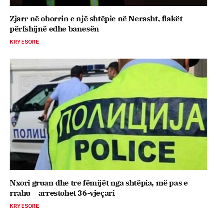
Zjarr në oborrin e një shtëpie në Nerasht, flakët
përfshijnë edhe banesën
KRYESORE
Nxori gruan dhe tre fëmijët nga shtëpia, më pas e
rrahu – arrestohet 36-vjeçari
KRYESORE