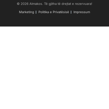
© 2026 Almakos. Të gjitha të drejtat e rezervuara!
Marketing
Politika e Privatësisë
Impressum