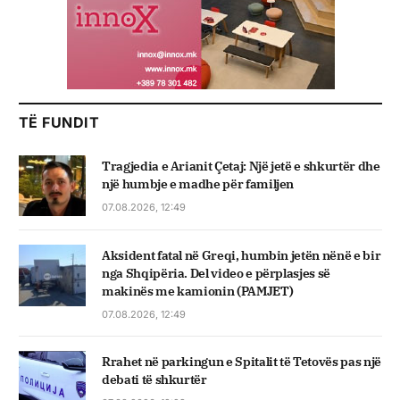
TË FUNDIT
Tragjedia e Arianit Çetaj: Një jetë e shkurtër dhe
një humbje e madhe për familjen
07.08.2026, 12:49
Aksident fatal në Greqi, humbin jetën nënë e bir
nga Shqipëria. Del video e përplasjes së
makinës me kamionin (PAMJET)
07.08.2026, 12:49
Rrahet në parkingun e Spitalit të Tetovës pas një
debati të shkurtër