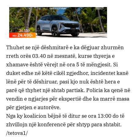
Thuhet se një dëshmitarë e ka dëgjuar zhurmën
rreth orës 03.40 në mesnatë, kurse thyerja e
xhamave është vërejt në ora 5 të mëngjesit. Si
duket edhe në këtë cikël zgjedhor, incidentet kanë
lënë për të dëshiruar, pasi kjo nuk është hera e
parë që thyhet një shtab partiak. Policia ka qenë në
vendin e ngjarjes për ekspertië dhe ka marrë masa
për gjetjen e autorëve.
Nga ky koalicion bëjnë të ditur se ora 13:00 do të
zhvillojn një konferencë për shtyp para shtabit.
/tetova1/