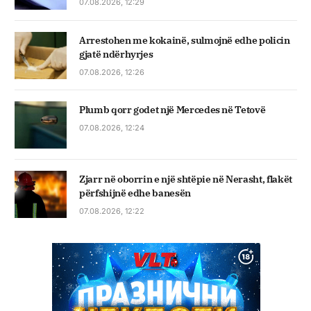
07.08.2026, 12:29
Arrestohen me kokainë, sulmojnë edhe policin
gjatë ndërhyrjes
07.08.2026, 12:26
Plumb qorr godet një Mercedes në Tetovë
07.08.2026, 12:24
Zjarr në oborrin e një shtëpie në Nerasht, flakët
përfshijnë edhe banesën
07.08.2026, 12:22