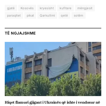
gjatë
Kosovës
kryesisht
kufitare
mëngjesit
paraqitet
pikat
Qarkullimi
qetë
sotëm
TË NGJAJSHME
Hiqet flamuri gjigant i Ukrainës që ishte i vendosur në