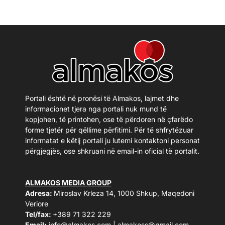
Portali është në pronësi të Almakos, lajmet dhe
informacionet tjera nga portali nuk mund të
kopjohen, të printohen, ose të përdoren në çfarëdo
forme tjetër për qëllime përfitimi. Për të shfrytëzuar
informatat e këtij portali ju lutemi kontaktoni personat
përgjegjës, ose shkruani në email-in oficial të portalit.
ALMAKOS MEDIA GROUP
Adresa:
Miroslav Krleza 14, 1000 Shkup, Maqedoni
Veriore
Tel/fax:
+389 71 322 229
Email:
info@almakos.com
|
almakoss@gmail.com