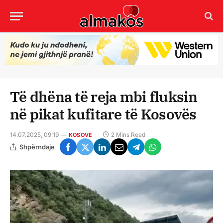
Të dhëna të reja mbi fluksin
në pikat kufitare të Kosovës
14.07.2025, 09:19
2 Mins Read
KOSOVË
Shpërndaje