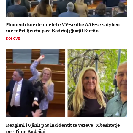
Momenti kur deputetët e VV-së dhe AAK-së shtyhen
me njëri-tjetrin pasi Kadriaj gjuajti Kurtin
KOSOVË
Reagimi i Gjinit pas incidentit të vezëve: Mbështetje
për Time Kadrijaj