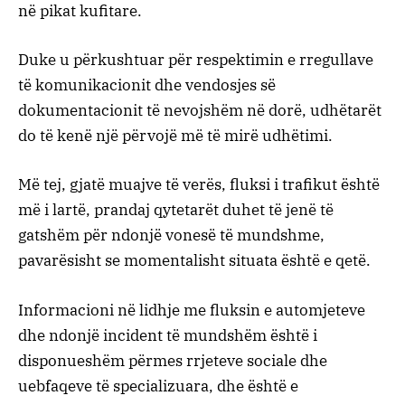
në pikat kufitare.
Duke u përkushtuar për respektimin e rregullave
të komunikacionit dhe vendosjes së
dokumentacionit të nevojshëm në dorë, udhëtarët
do të kenë një përvojë më të mirë udhëtimi.
Më tej, gjatë muajve të verës, fluksi i trafikut është
më i lartë, prandaj qytetarët duhet të jenë të
gatshëm për ndonjë vonesë të mundshme,
pavarësisht se momentalisht situata është e qetë.
Informacioni në lidhje me fluksin e automjeteve
dhe ndonjë incident të mundshëm është i
disponueshëm përmes rrjeteve sociale dhe
uebfaqeve të specializuara, dhe është e