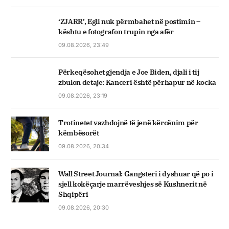
‘ZJARR’, Egli nuk përmbahet në postimin –
kështu e fotografon trupin nga afër
09.08.2026, 23:49
Përkeqësohet gjendja e Joe Biden, djali i tij
zbulon detaje: Kanceri është përhapur në kocka
09.08.2026, 23:19
Trotinetet vazhdojnë të jenë kërcënim për
këmbësorët
09.08.2026, 20:34
Wall Street Journal: Gangsteri i dyshuar që po i
sjell kokëçarje marrëveshjes së Kushnerit në
Shqipëri
09.08.2026, 20:30