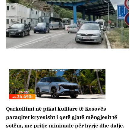
Qarkullimi në pikat kufitare të Kosovës
paraqitet kryesisht i qetë gjatë mëngjesit të
sotëm, me pritje minimale për hyrje dhe dalje.