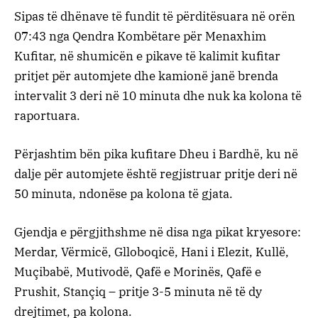
Sipas të dhënave të fundit të përditësuara në orën
07:43 nga Qendra Kombëtare për Menaxhim
Kufitar, në shumicën e pikave të kalimit kufitar
pritjet për automjete dhe kamionë janë brenda
intervalit 3 deri në 10 minuta dhe nuk ka kolona të
raportuara.
Përjashtim bën pika kufitare Dheu i Bardhë, ku në
dalje për automjete është regjistruar pritje deri në
50 minuta, ndonëse pa kolona të gjata.
Gjendja e përgjithshme në disa nga pikat kryesore:
Merdar, Vërmicë, Glloboqicë, Hani i Elezit, Kullë,
Muçibabë, Mutivodë, Qafë e Morinës, Qafë e
Prushit, Stançiq – pritje 3-5 minuta në të dy
drejtimet, pa kolona.