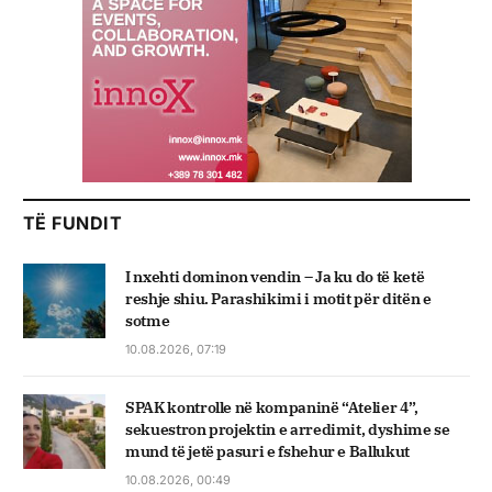
TË FUNDIT
I nxehti dominon vendin – Ja ku do të ketë
reshje shiu. Parashikimi i motit për ditën e
sotme
10.08.2026, 07:19
SPAK kontrolle në kompaninë “Atelier 4”,
sekuestron projektin e arredimit, dyshime se
mund të jetë pasuri e fshehur e Ballukut
10.08.2026, 00:49