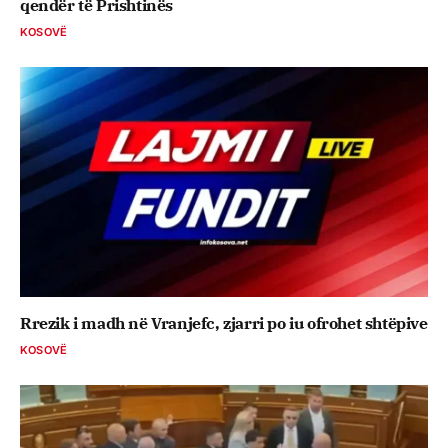
qendër të Prishtinës
KOSOVË
Rrezik i madh në Vranjefc, zjarri po iu ofrohet shtëpive
KOSOVË