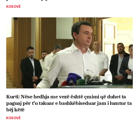
KOSOVË
Kurti: Nëse hedhja me vezë është çmimi që duhet ta
paguaj për t’u takuar e bashkëbiseduar jam i lumtur ta
bëj këtë
KOSOVË