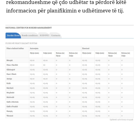
rekomandueshme që çdo udhëtar ta përdorë këtë
informacion për planifikimin e udhëtimeve të tij.