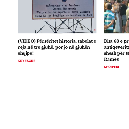
(VIDEO) Përsëritet historia, tabelat e
Dita 68 e pr
reja në tre gjuhë, por jo në gjuhën
antiqeverit
shqipe!
shesh për t
Ramës
KRYESORE
SHQIPËRI