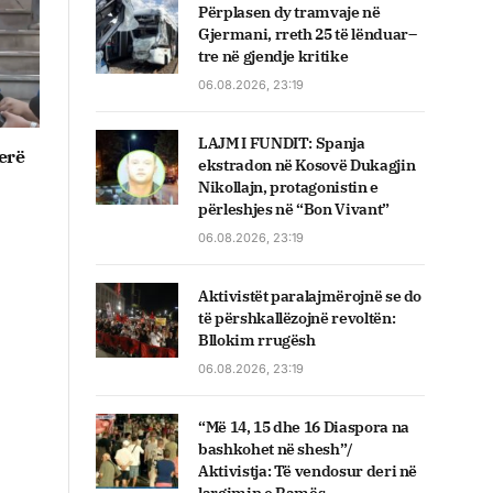
Përplasen dy tramvaje në
Gjermani, rreth 25 të lënduar–
tre në gjendje kritike
06.08.2026, 23:19
LAJM I FUNDIT: Spanja
erë
ekstradon në Kosovë Dukagjin
Nikollajn, protagonistin e
përleshjes në “Bon Vivant”
06.08.2026, 23:19
Aktivistët paralajmërojnë se do
të përshkallëzojnë revoltën:
Bllokim rrugësh
06.08.2026, 23:19
“Më 14, 15 dhe 16 Diaspora na
bashkohet në shesh”/
Aktivistja: Të vendosur deri në