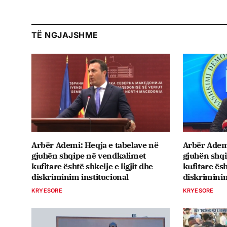
TË NGJAJSHME
Arbër Ademi: Heqja e tabelave në
Arbër Ademi
gjuhën shqipe në vendkalimet
gjuhën shq
kufitare është shkelje e ligjit dhe
kufitare ësh
diskriminim institucional
diskriminim
KRYESORE
KRYESORE