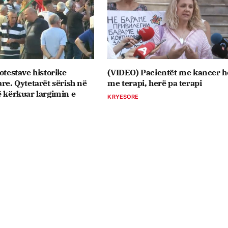
otestave historike
(VIDEO) Pacientët me kancer h
are. Qytetarët sërish në
me terapi, herë pa terapi
ë kërkuar largimin e
KRYESORE