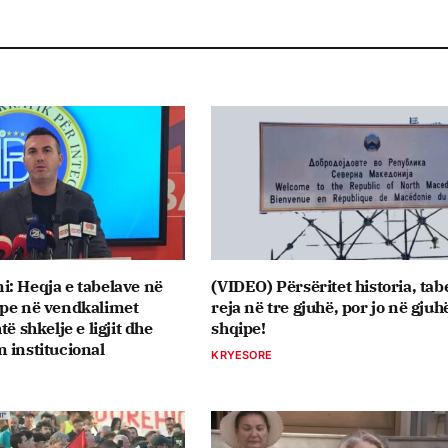
: Heqja e tabelave në
(VIDEO) Përsëritet historia, tabe
ipe në vendkalimet
reja në tre gjuhë, por jo në gjuh
të shkelje e ligjit dhe
shqipe!
 institucional
KRYESORE