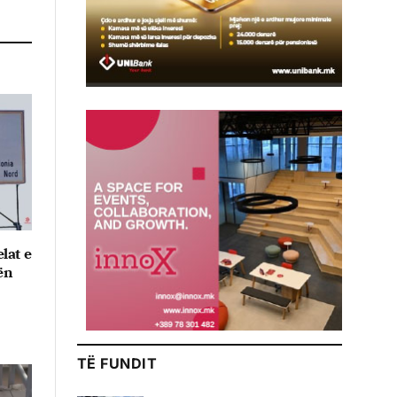
lat e
ën
TË FUNDIT