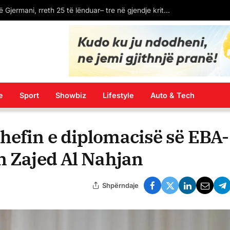
LAJM I FUNDIT: Spanja ekstradon në Kosovë Dukagjin Nikollajn, protagonistin e përleshjes në “Bon Vivant”
e
Sport
Showbiz
Lifestyle
Auto & Tech
hefin e diplomacisë së EBA-
n Zajed Al Nahjan
Shpërndaje