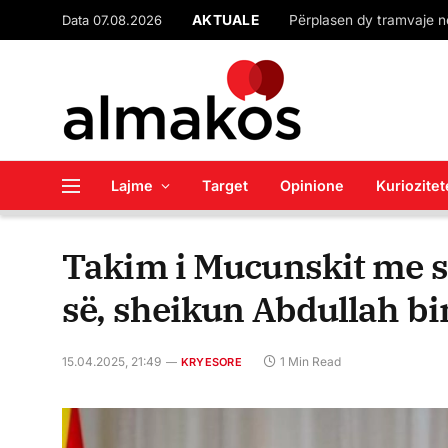
Data 07.08.2026
AKTUALE
Lajme
Target
Opinione
Kuriozitet
Takim i Mucunskit me s
së, sheikun Abdullah bi
15.04.2025, 21:49
1 Min Read
KRYESORE