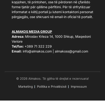
kopjohen, të printohen, ose të përdoren në çfarëdo
forme tjetër për qëllime përfitimi. Për të shfrytëzuar
informatat e këtij portali ju lutemi kontaktoni personat
përgjegjës, ose shkruani në email-in oficial të portalit.
ALMAKOS MEDIA GROUP
Adresa:
Miroslav Krleza 14, 1000 Shkup, Maqedoni
Veriore
Tel/fax:
+389 71 322 229
Email:
info@almakos.com
|
almakoss@gmail.com
© 2026 Almakos. Të gjitha të drejtat e rezervuara!
Marketing
Politika e Privatësisë
Impressum