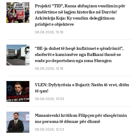
Projekti “TID”, Rama shfuqizon vendimin për
rindërtime në lagjen historike në Durrës!
Arkitektja Koja: Ky vendim delegjitimon
prishjet e objekteve
08.08.2026, 13:19
“BE-ja duhet të heqë kufizimet e qëndrimit”,
shoferët e kamionëve nga Ballkani thonë se
ende po deportohen nga zona Shengen
08.08.2026, 13:18
VLEN: Dyfytyrësia e Bujarit: Natën të vret, ditën
të qan!
08.08.2026, 13:03
Manasievski kritikon Filipçen për shoqërimin
me persona të dënuar për dhunë
08.08.2026, 12:53