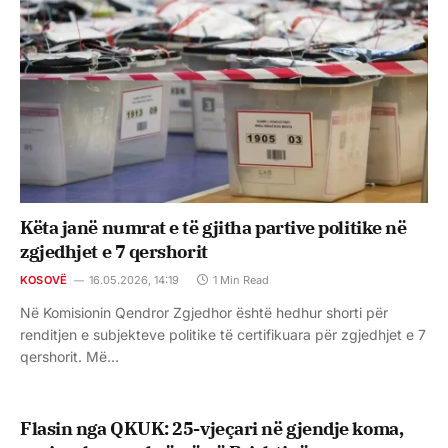
Këta janë numrat e të gjitha partive politike në
zgjedhjet e 7 qershorit
KOSOVË
16.05.2026, 14:19
1 Min Read
Në Komisionin Qendror Zgjedhor është hedhur shorti për
renditjen e subjekteve politike të certifikuara për zgjedhjet e 7
qershorit. Më…
Flasin nga QKUK: 25-vjeçari në gjendje koma,