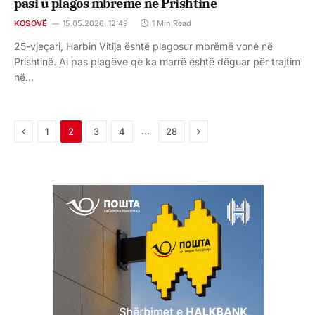
pasi u plagos mbrëmë në Prishtinë
KOSOVË
15.05.2026, 12:49
1 Min Read
25-vjeçari, Harbin Vitija është plagosur mbrëmë vonë në
Prishtinë. Ai pas plagëve që ka marrë është dëguar për trajtim
në…
Previous
Next
…
1
2
3
4
28