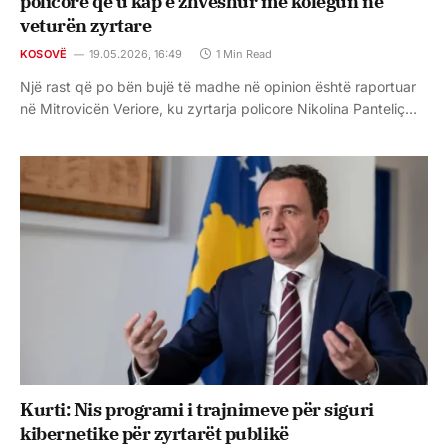
policore që u kap e zhveshur me kolegun në
veturën zyrtare
KOSOVË
19.05.2026, 16:49
1 Min Read
Një rast që po bën bujë të madhe në opinion është raportuar
në Mitrovicën Veriore, ku zyrtarja policore Nikolina Panteliç…
Kurti: Nis programi i trajnimeve për siguri
kibernetike për zyrtarët publikë