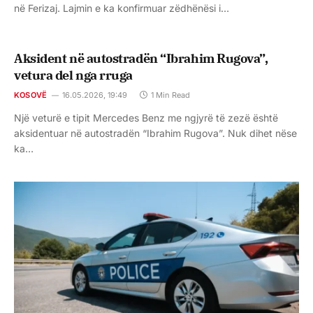
në Ferizaj. Lajmin e ka konfirmuar zëdhënësi i…
Aksident në autostradën “Ibrahim Rugova”,
vetura del nga rruga
KOSOVË
16.05.2026, 19:49
1 Min Read
Një veturë e tipit Mercedes Benz me ngjyrë të zezë është
aksidentuar në autostradën “Ibrahim Rugova”. Nuk dihet nëse
ka…