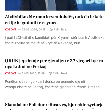
Abdixhiku: Me mua kryeministër, nuk do të ketë
rritje të çmimit të rrymës
KOSOVË
22.05.2026, 00:19
1 Min Read
I pari i LDK-së dhe kandidati për Kryeministër Lumir Abdixhiku
është zotuar se me të në krye të Qeverisë, nuk…
QKUK jep detaje për gjendjen e 27 vjeçarit që ra
nga kulmi në Ferizaj
KOSOVË
21.05.2026, 13:49
1 Min Read
Punëtori që ra nga kulmi derisa po punonte dje në
vendpunishte në Ferizaj, është në gjendje të rëndë. Drejtori i…
Skandal në Policinë e Kosovës, kjo është zyrtarja