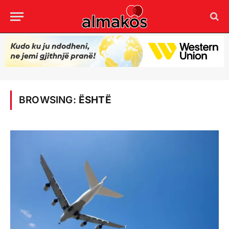
BROWSING:
ËSHTË