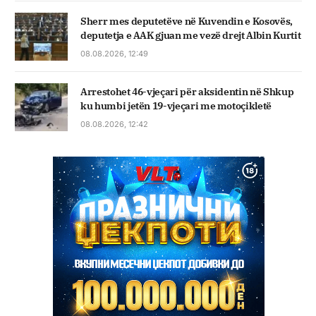
Sherr mes deputetëve në Kuvendin e Kosovës,
deputetja e AAK gjuan me vezë drejt Albin Kurtit
08.08.2026, 12:49
Arrestohet 46-vjeçari për aksidentin në Shkup
ku humbi jetën 19-vjeçari me motoçikletë
08.08.2026, 12:42