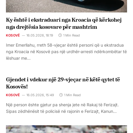
Ky është i ekstraduari nga Kroacia që kërkohej
nga drejtësia kosovare për mashtrim
KOSOVË
16.05.2026, 18:19
1 Min Read
Imer Emerllahu, rreth 58-vjeçar është personi që u ekstradua
nga Kroacia në Kosovë pas një urdhër-arresti ndërkombëtar të
lëshuar me…
Gjendet i vdekur një 29-vjeçar në këtë qytet të
Kosovës!
KOSOVË
16.05.2026, 15:49
1 Min Read
Një person ështe gjetur pa shenja jete në Rakaj të Ferizajt.
Sipas zëdhënësit të policisë në rajonin e Ferizajt, Kanun…