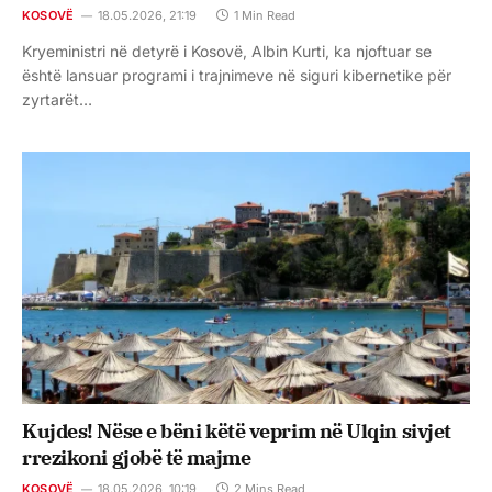
KOSOVË
18.05.2026, 21:19
1 Min Read
Kryeministri në detyrë i Kosovë, Albin Kurti, ka njoftuar se
është lansuar programi i trajnimeve në siguri kibernetike për
zyrtarët…
Kujdes! Nëse e bëni këtë veprim në Ulqin sivjet
rrezikoni gjobë të majme
KOSOVË
18.05.2026, 10:19
2 Mins Read