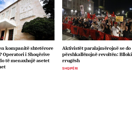
en kompanitë shtetërore
Aktivistët paralajmërojnë se do 
? Operatori i Shoqërive
përshkallëzojnë revoltën: Bllok
do të menaxhojë asetet
rrugësh
met
SHQIPËRI