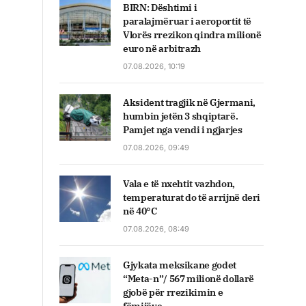
BIRN: Dështimi i
paralajmëruar i aeroportit të
Vlorës rrezikon qindra milionë
euro në arbitrazh
07.08.2026, 10:19
Aksident tragjik në Gjermani,
humbin jetën 3 shqiptarë.
Pamjet nga vendi i ngjarjes
07.08.2026, 09:49
Vala e të nxehtit vazhdon,
temperaturat do të arrijnë deri
në 40°C
07.08.2026, 08:49
Gjykata meksikane godet
“Meta-n”/ 567 milionë dollarë
gjobë për rrezikimin e