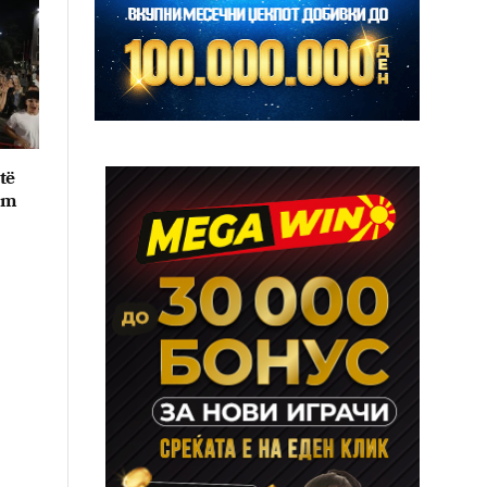
të
im