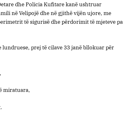
 Detare dhe Policia Kufitare kanë ushtruar
ili në Velipojë dhe në gjithë vijën ujore, me
perimetrit të sigurisë dhe përdorimit të mjeteve pa
e lundruese, prej të cilave 33 janë bllokuar për
,
të miratuara,
.