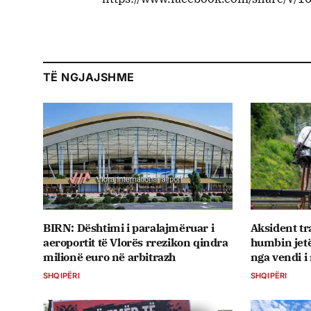
TË NGJAJSHME
BIRN: Dështimi i paralajmëruar i
Aksident tr
aeroportit të Vlorës rrezikon qindra
humbin jetë
milionë euro në arbitrazh
nga vendi i
SHQIPËRI
SHQIPËRI