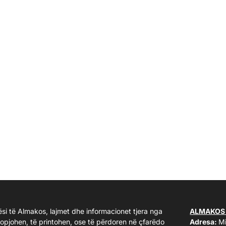
ësi të Almakos, lajmet dhe informacionet tjera nga
ALMAKOS
kopjohen, të printohen, ose të përdoren në çfarëdo
Adresa:
Mi