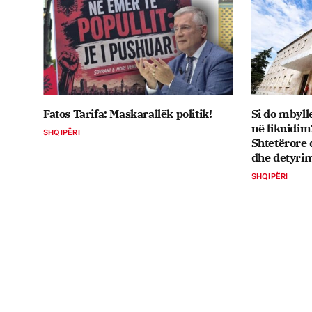
Fatos Tarifa: Maskarallëk politik!
Si do mbyll
në likuidim
SHQIPËRI
Shtetërore 
dhe detyri
SHQIPËRI