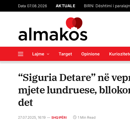
Data 07.08.2026
AKTUALE
Lajme
Target
Opinione
Kuriozitet
“Siguria Detare” në vep
mjete lundruese, blloko
det
27.07.2025, 16:19
1 Min Read
SHQIPËRI