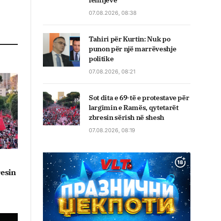
fëmijëve
07.08.2026, 08:38
Tahiri për Kurtin: Nuk po
punon për një marrëveshje
politike
07.08.2026, 08:21
Sot dita e 69-të e protestave për
largimin e Ramës, qytetarët
zbresin sërish në shesh
07.08.2026, 08:19
resin