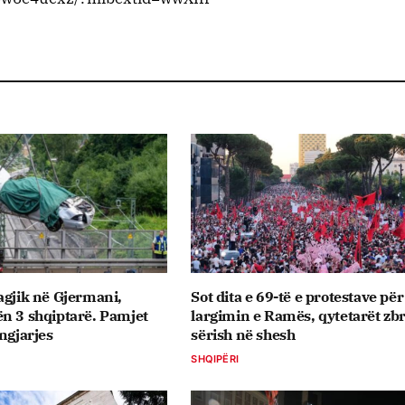
agjik në Gjermani,
Sot dita e 69-të e protestave për
n 3 shqiptarë. Pamjet
largimin e Ramës, qytetarët zb
 ngjarjes
sërish në shesh
SHQIPËRI