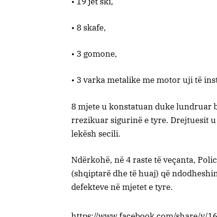
• 19 jet ski,
• 8 skafe,
• 3 gomone,
• 3 varka metalike me motor uji të ins
8 mjete u konstatuan duke lundruar 
rrezikuar sigurinë e tyre. Drejtuesit
lekësh secili.
Ndërkohë, në 4 raste të veçanta, Polic
(shqiptarë dhe të huaj) që ndodheshin 
defekteve në mjetet e tyre.
https://www.facebook.com/share/v/