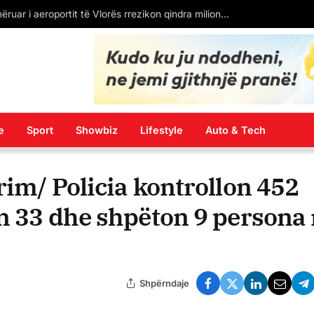
Aksident tragjik në Gjermani, humbin jetën 3 shqiptarë. Pamjet nga vendi i ngjarjes
e
Sport
Showbiz
Lifestyle
Auto & Tech
rim/ Policia kontrollon 452
n 33 dhe shpëton 9 persona
Shpërndaje