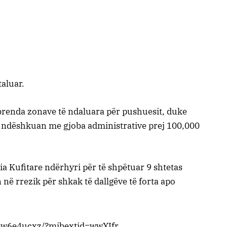
taluar.
brenda zonave të ndaluara për pushuesit, duke
 u ndëshkuan me gjoba administrative prej 100,000
ia Kufitare ndërhyri për të shpëtuar 9 shtetas
në rrezik për shkak të dallgëve të forta apo
16w6e4ucxz/?mibextid=wwXIfr