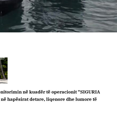
monitorimin në kuadër të operacionit “SIGURIA
 në hapësirat detare, liqenore dhe lumore të