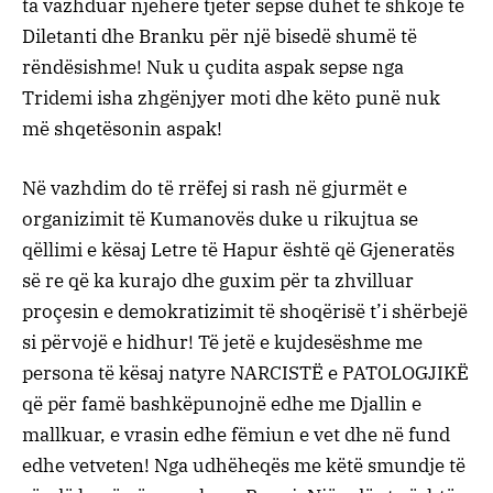
ta vazhduar njëherë tjetër sepse duhet të shkojë te
Diletanti dhe Branku për një bisedë shumë të
rëndësishme! Nuk u çudita aspak sepse nga
Tridemi isha zhgënjyer moti dhe këto punë nuk
më shqetësonin aspak!
Në vazhdim do të rrëfej si rash në gjurmët e
organizimit të Kumanovës duke u rikujtua se
qëllimi e kësaj Letre të Hapur është që Gjeneratës
së re që ka kurajo dhe guxim për ta zhvilluar
proçesin e demokratizimit të shoqërisë t’i shërbejë
si përvojë e hidhur! Të jetë e kujdesëshme me
persona të kësaj natyre NARCISTË e PATOLOGJIKË
që për famë bashkëpunojnë edhe me Djallin e
mallkuar, e vrasin edhe fëmiun e vet dhe në fund
edhe vetveten! Nga udhëheqës me këtë smundje të