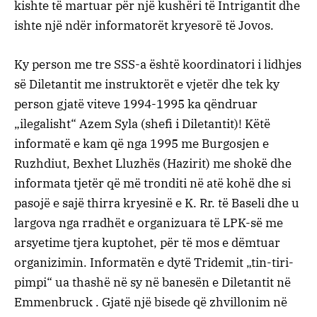
kishte të martuar për një kushëri të Intrigantit dhe
ishte një ndër informatorët kryesorë të Jovos.
Ky person me tre SSS-a është koordinatori i lidhjes
së Diletantit me instruktorët e vjetër dhe tek ky
person gjatë viteve 1994-1995 ka qëndruar
„ilegalisht“ Azem Syla (shefi i Diletantit)! Këtë
informatë e kam që nga 1995 me Burgosjen e
Ruzhdiut, Bexhet Lluzhës (Hazirit) me shokë dhe
informata tjetër që më tronditi në atë kohë dhe si
pasojë e sajë thirra kryesinë e K. Rr. të Baseli dhe u
largova nga rradhët e organizuara të LPK-së me
arsyetime tjera kuptohet, për të mos e dëmtuar
organizimin. Informatën e dytë Tridemit „tin-tiri-
pimpi“ ua thashë në sy në banesën e Diletantit në
Emmenbruck . Gjatë një bisede që zhvillonim në