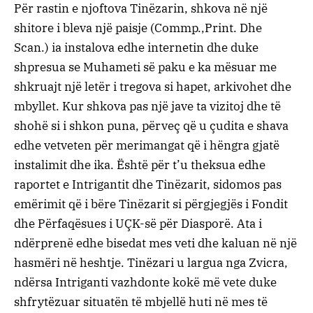
Për rastin e njoftova Tinëzarin, shkova në një
shitore i bleva një paisje (Commp.,Print. Dhe
Scan.) ia instalova edhe internetin dhe duke
shpresua se Muhameti së paku e ka mësuar me
shkruajt një letër i tregova si hapet, arkivohet dhe
mbyllet. Kur shkova pas një jave ta vizitoj dhe të
shohë si i shkon puna, përveç që u çudita e shava
edhe vetveten për merimangat që i hëngra gjatë
instalimit dhe ika. Është për t’u theksua edhe
raportet e Intrigantit dhe Tinëzarit, sidomos pas
emërimit që i bëre Tinëzarit si përgjegjës i Fondit
dhe Përfaqësues i UÇK-së për Diasporë. Ata i
ndërprenë edhe bisedat mes veti dhe kaluan në një
hasmëri në heshtje. Tinëzari u largua nga Zvicra,
ndërsa Intriganti vazhdonte kokë më vete duke
shfrytëzuar situatën të mbjellë huti në mes të