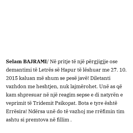
Selam BAJRAMI
/ Në pritje të një përgjigjje ose
demantimi të Letrës së Hapur të lëshuar me 27. 10.
2015 kaluan më shum se pesë javë! Diletanti
vazhdon me heshtjen, nuk lajmërohet. Unë as që
kam shpresuar në një reagim sepse e di natyrën e
veprimit të Tridemit Psikopat. Bota e tyre është
Errësira! Ndërsa unë do të vazhoj me rrëfimin tim
ashtu si premtova në fillim .