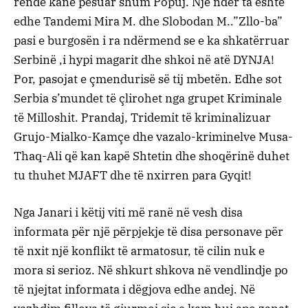
rëndë kanë pësuar shum Popuj. Një ndër ta është
edhe Tandemi Mira M. dhe Slobodan M..”Zllo-ba”
pasi e burgosën i ra ndërmend se e ka shkatërruar
Serbinë ,i hypi magarit dhe shkoi në atë DYNJA!
Por, pasojat e çmendurisë së tij mbetën. Edhe sot
Serbia s’mundet të çlirohet nga grupet Kriminale
të Milloshit. Prandaj, Tridemit të kriminalizuar
Grujo-Mialko-Kamçe dhe vazalo-kriminelve Musa-
Thaq-Ali që kan kapë Shtetin dhe shoqërinë duhet
tu thuhet MJAFT dhe të nxirren para Gyqit!
Nga Janari i këtij viti më ranë në vesh disa
informata për një përpjekje të disa personave për
të nxit një konflikt të armatosur, të cilin nuk e
mora si serioz. Në shkurt shkova në vendlindje po
të njejtat informata i dëgjova edhe andej. Në