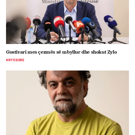
Gostivari mes çezmës së mbyllur dhe shokut Zylo
KRYESORE