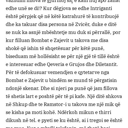
vazhdim fillova të gjurmoj siç e kam huj apo zanat
edhe unë se di!? Kur dëgjova se edhe Intriganti
është përpjek që në këtë katrahurë të kontribuojë
dhe ka takuar disa persona në Zvicër, duke e ditë
se nuk ka asnjë mbështetje mu duk si përrallë, por
kur filluan Bombat e Zajevit u takova me disa
shokë që ishin të shqetësuar për këtë punë,
biseduam më hollësisht se për një gjë të tillë është
e interesuar edhe Qeveria e Grujos dhe Diletantit.
Për të defokusuar vemendjen e qytetarve nga
Bombat e Zajevit u bindëm se mund të përgatisin
ndonjë skenar. Dhe si njeri pa punë që jam fillova
të shetis lart e poshtë për të pi kafe. Një ditë shkova
në Shkup dhe te Ramstor-i u takova me një mik që
se kisha pa moti kohë. Ndërkoh mikun e thirri
dikush në tel. e pyeti se ku është, ai i tregoi se është