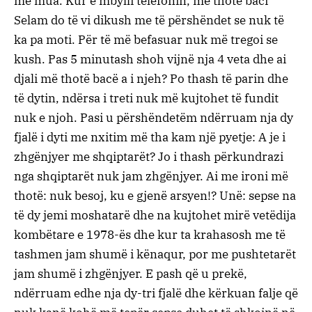
me mua. Kur e mbylli telefonin, më thotë baci
Selam do të vi dikush me të përshëndet se nuk të
ka pa moti. Për të më befasuar nuk më tregoi se
kush. Pas 5 minutash shoh vijnë nja 4 veta dhe ai
djali më thotë bacë a i njeh? Po thash të parin dhe
të dytin, ndërsa i treti nuk më kujtohet të fundit
nuk e njoh. Pasi u përshëndetëm ndërruam nja dy
fjalë i dyti me nxitim më tha kam një pyetje: A je i
zhgënjyer me shqiptarët? Jo i thash përkundrazi
nga shqiptarët nuk jam zhgënjyer. Ai me ironi më
thotë: nuk besoj, ku e gjenë arsyen!? Unë: sepse na
të dy jemi moshatarë dhe na kujtohet mirë vetëdija
kombëtare e 1978-ës dhe kur ta krahasosh me të
tashmen jam shumë i kënaqur, por me pushtetarët
jam shumë i zhgënjyer. E pash që u prekë,
ndërruam edhe nja dy-tri fjalë dhe kërkuan falje që