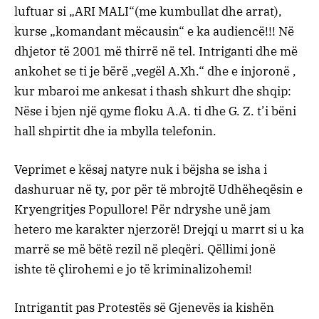
luftuar si „ARI MALI“(me kumbullat dhe arrat),
kurse „komandant mëcausin“ e ka audiencë!!! Në
dhjetor të 2001 më thirrë në tel. Intriganti dhe më
ankohet se ti je bërë „vegël A.Xh.“ dhe e injoronë ,
kur mbaroi me ankesat i thash shkurt dhe shqip:
Nëse i bjen një qyme floku A.A. ti dhe G. Z. t’i bëni
hall shpirtit dhe ia mbylla telefonin.
Veprimet e kësaj natyre nuk i bëjsha se isha i
dashuruar në ty, por për të mbrojtë Udhëheqësin e
Kryengritjes Popullore! Për ndryshe unë jam
hetero me karakter njerzorë! Drejqi u marrt si u ka
marrë se më bëtë rezil në pleqëri. Qëllimi jonë
ishte të çlirohemi e jo të kriminalizohemi!
Intrigantit pas Protestës së Gjenevës ia kishën