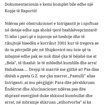
Dokumentacionin e kemi komplet bile edhe një
Kopje të Raportit!
Ndërsa për obstrukcionet e Intrigantit je i njoftuar
në detaje edhe nga shokë tjerë bashkëveprimtarë!
Ti ishe i pari që e injoroje në heshtje dhe të
rikujtojë bisedën e korrikut 2001 kur të tregova se
do ta përcjellë për në Shipkovicë mu lute që ta
mbajmë edhe pak se nuk dinë çka të bëjshë me at
„Bela“, të thashë: le të mbledhë kumblla dhe arra!
Hahahaaa…. Drejqi të marrtë me gjithë at! Pas disa
ditësh e pyeta G.Z. me çka merret „Pastulli“ alias
Intriganti ,ai mu përgjigjë: Para dite përshkruan
Ëndërrat dhe Alucinacionet ndërsa pas dite
shprazë energjinë duke shkund kumbullat dhe
arrat, në mbramje shkruan „stihotvorba“ si ka