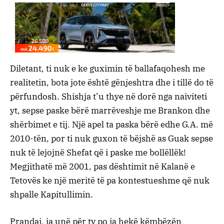
Diletant, ti nuk e ke guximin të ballafaqohesh me
realitetin, bota jote është gënjeshtra dhe i tillë do të
përfundosh. Shishja t’u thye në dorë nga naiviteti
yt, sepse paske bërë marrëveshje me Brankon dhe
shërbimet e tij. Një apel ta paska bërë edhe G.A. më
2010-tën, por ti nuk guxon të bëjshë as Guak sepse
nuk të lejojnë Shefat që i paske me bollëllëk!
Megjithatë më 2001, pas dështimit në Kalanë e
Tetovës ke një meritë të pa kontestueshme që nuk
shpalle Kapitullimin.
Prandaj, ja unë për ty po ia hekë këmbëzën