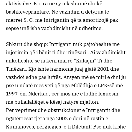
aktivistëve. Kjo ra në sy tek shumë shokë
bashkëveprimtarë. Në vazhdim u detyrua të
merret S. G. me Intrigantin që ta amortizojë pak
sepse unë isha vazhdimisht në udhëtime.
Shkurt dhe shqip: Intriganti nuk pajtoheshte me
injorimin që i bënit ti dhe Tinëzari . Ai vazhdimisht
ankoheshte se ia keni marrë “Kulaçin” Ti dhe
Tinëzari. Kjo ishte harmonia juaj gjatë 2001 dhe
vazhdoi edhe pas luftës. Arsyen më së miri e dini ju
pse u ndatë mes veti që nga Mblëdhja e LPK-së më
1997-ën. Ndërkaq, për mos me e lodhë lexuesin
me bullallallëqet e kësaj natyre mjafton.
Për veprimet dhe obstrukcionet e Intrigantit dhe
ngatërresat tjera nga 2002 e deri në rastin e
Kumanovës, përgjegjës je ti Diletant! Pse nuk kishe