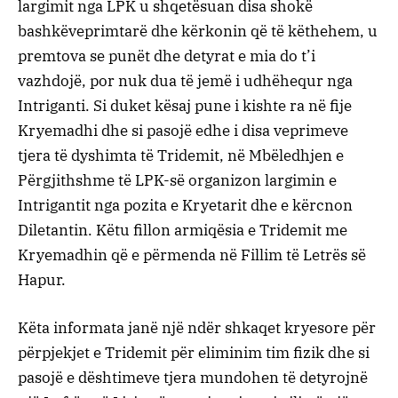
largimit nga LPK u shqetësuan disa shokë
bashkëveprimtarë dhe kërkonin që të këthehem, u
premtova se punët dhe detyrat e mia do t’i
vazhdojë, por nuk dua të jemë i udhëhequr nga
Intriganti. Si duket kësaj pune i kishte ra në fije
Kryemadhi dhe si pasojë edhe i disa veprimeve
tjera të dyshimta të Tridemit, në Mbëledhjen e
Përgjithshme të LPK-së organizon largimin e
Intrigantit nga pozita e Kryetarit dhe e kërcnon
Diletantin. Këtu fillon armiqësia e Tridemit me
Kryemadhin që e përmenda në Fillim të Letrës së
Hapur.
Këta informata janë një ndër shkaqet kryesore për
përpjekjet e Tridemit për eliminim tim fizik dhe si
pasojë e dështimeve tjera mundohen të detyrojnë