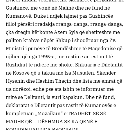
Gushincë, më vonë në Malinë dhe në fund në
Kumanovë. Duke i ndjek lajmet pas Gushincës
filloi përsëri rradakja rranga-danga, rranga-danga,
çka dreqin kërkonte Azem Syla që shetiteshte me
pallton krahve nëpër Shkup i shoqëruar nga Zv.
Ministri i punëve të Brendëshme të Maqedonisë që
njihen që nga 1995-a, me rastin e arrestimit të
Ruzhdiut të ndjerë me shokë. Shkuarja e Diletantit
në Kosovë që u takua me Isa Mustafën, Skender
Hysenin dhe Hashim Thaçin dhe lista me emrat që
ua dorëzoi, edhe pse ata ishin të informuar më
mirë se Delitanti, ia vuri kapakun. Dhe në fund,
deklaratat e Diletantit pas rastit të Kumanovës e
kompletuan „Mozaikun“ e TRADHËTISË SË
MADHE QË U DËSHMUA SE KA QENË E
KOORDINUAR NGA BEOGRADI!