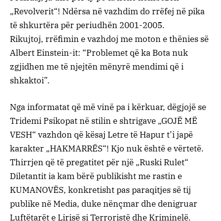
„Revolverit“! Ndërsa në vazhdim do rrëfej në pika
të shkurtëra për periudhën 2001-2005.
Rikujtoj, rrëfimin e vazhdoj me moton e thënies së
Albert Einstein-it: “Problemet që ka Bota nuk
zgjidhen me të njejtën mënyrë mendimi që i
shkaktoi”.
Nga informatat që më vinë pa i kërkuar, dëgjojë se
Tridemi Psikopat në stilin e shtrigave „GOJË MË
VESH“ vazhdon që kësaj Letre të Hapur t’i japë
karakter „HAKMARRËS“! Kjo nuk është e vërtetë.
Thirrjen që të pregatitet për një „Ruski Rulet“
Diletantit ia kam bërë publikisht me rastin e
KUMANOVËS, konkretisht pas paraqitjes së tij
publike në Media, duke nënçmar dhe denigruar
Luftëtarët e Lirisë si Terroristë dhe Kriminelë.