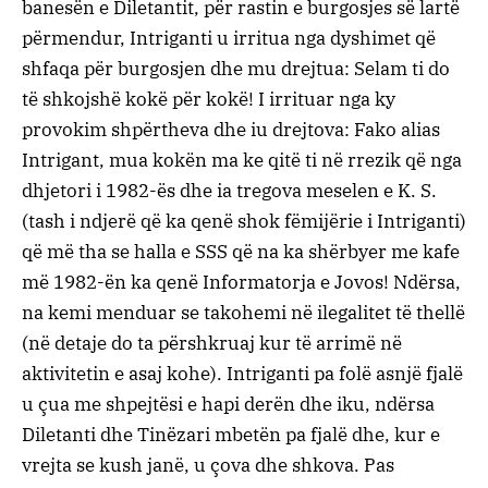
banesën e Diletantit, për rastin e burgosjes së lartë
përmendur, Intriganti u irritua nga dyshimet që
shfaqa për burgosjen dhe mu drejtua: Selam ti do
të shkojshë kokë për kokë! I irrituar nga ky
provokim shpërtheva dhe iu drejtova: Fako alias
Intrigant, mua kokën ma ke qitë ti në rrezik që nga
dhjetori i 1982-ës dhe ia tregova meselen e K. S.
(tash i ndjerë që ka qenë shok fëmijërie i Intriganti)
që më tha se halla e SSS që na ka shërbyer me kafe
më 1982-ën ka qenë Informatorja e Jovos! Ndërsa,
na kemi menduar se takohemi në ilegalitet të thellë
(në detaje do ta përshkruaj kur të arrimë në
aktivitetin e asaj kohe). Intriganti pa folë asnjë fjalë
u çua me shpejtësi e hapi derën dhe iku, ndërsa
Diletanti dhe Tinëzari mbetën pa fjalë dhe, kur e
vrejta se kush janë, u çova dhe shkova. Pas