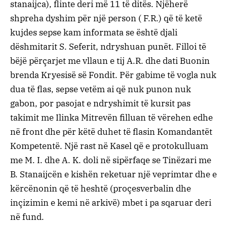
stanaijca), flinte deri më 11 të ditës. Njëherë
shpreha dyshim për një person ( F.R.) që të ketë
kujdes sepse kam informata se është djali
dëshmitarit S. Seferit, ndryshuan punët. Filloi të
bëjë përçarjet me vllaun e tij A.R. dhe dati Buonin
brenda Kryesisë së Fondit. Për gabime të vogla nuk
dua të flas, sepse vetëm ai që nuk punon nuk
gabon, por pasojat e ndryshimit të kursit pas
takimit me Ilinka Mitrevën filluan të vërehen edhe
në front dhe për këtë duhet të flasin Komandantët
Kompetentë. Një rast në Kasel që e protokulluam
me M. I. dhe A. K. doli në sipërfaqe se Tinëzari me
B. Stanaijcën e kishën reketuar një veprimtar dhe e
kërcënonin që të heshtë (proçesverbalin dhe
inçizimin e kemi në arkivë) mbet i pa sqaruar deri
në fund.