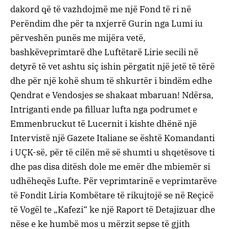
dakord që të vazhdojmë me një Fond të ri në
Perëndim dhe për ta nxjerrë Gurin nga Lumi iu
përveshën punës me mijëra vetë,
bashkëveprimtarë dhe Luftëtarë Lirie secili në
detyrë të vet ashtu siç ishin përgatit një jetë të tërë
dhe për një kohë shum të shkurtër i bindëm edhe
Qendrat e Vendosjes se shakaat mbaruan! Ndërsa,
Intriganti ende pa filluar lufta nga podrumet e
Emmenbruckut të Lucernit i kishte dhënë një
Intervistë një Gazete Italiane se është Komandanti
i UÇK-së, për të cilën më së shumti u shqetësove ti
dhe pas disa ditësh dole me emër dhe mbiemër si
udhëheqës Lufte. Për veprimtarinë e veprimtarëve
të Fondit Liria Kombëtare të rikujtojë se në Reçicë
të Vogël te „Kafezi“ ke një Raport të Detajizuar dhe
nëse e ke humbë mos u mërzit sepse të gjith