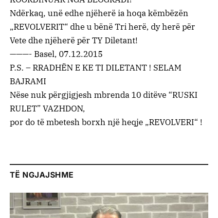
Ndërkaq, unë edhe njëherë ia hoqa këmbëzën
„REVOLVERIT“ dhe u bënë Tri herë, dy herë për
Vete dhe njëherë për TY Diletant!
———- Basel, 07.12.2015
P.S. – RRADHËN E KE TI DILETANT ! SELAM
BAJRAMI
Nëse nuk përgjigjesh mbrenda 10 ditëve “RUSKI
RULET” VAZHDON,
por do të mbetesh borxh një heqje „REVOLVERI“ !
TË NGJAJSHME