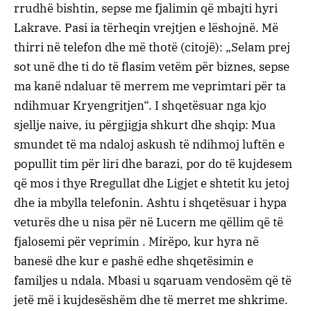
rrudhë bishtin, sepse me fjalimin që mbajti hyri
Lakrave. Pasi ia tërheqin vrejtjen e lëshojnë. Më
thirri në telefon dhe më thotë (citojë): „Selam prej
sot unë dhe ti do të flasim vetëm për biznes, sepse
ma kanë ndaluar të merrem me veprimtari për ta
ndihmuar Kryengritjen“. I shqetësuar nga kjo
sjellje naive, iu përgjigja shkurt dhe shqip: Mua
smundet të ma ndaloj askush të ndihmoj luftën e
popullit tim për liri dhe barazi, por do të kujdesem
që mos i thye Rregullat dhe Ligjet e shtetit ku jetoj
dhe ia mbylla telefonin. Ashtu i shqetësuar i hypa
veturës dhe u nisa për në Lucern me qëllim që të
fjalosemi për veprimin . Mirëpo, kur hyra në
banesë dhe kur e pashë edhe shqetësimin e
familjes u ndala. Mbasi u sqaruam vendosëm që të
jetë më i kujdesëshëm dhe të merret me shkrime.