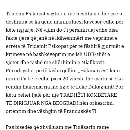
Tridemi Psikopat vazhdon me heshtjen edhe pse u
dëshmua se ka qenë manipuluesi kryesor edhe për
këtë ngjarje! Në vijim do t’i përshkruaj edhe disa
fakte tjera që janë në lidhëshmëri me veprimet e
errëta të Tridemit Psikopat për të fëshirë gjurmët e
krimeve në bashkëveprim me ish UDB-shët e
vjetër dhe tashë me shërbimin e Miallkovit.
Përndryshe, po të kisha qëllim „Hakmarrës“ kam
mund t’a bëjë edhe para 20 vitesh dhe ashtu si e ka
rendin hakëmarrja me ligje të Lekë Dukagjinit! Por
këtu bëhet fjalë për një TRADHËTI KOMBËTARE
TË DIRIGJUAR NGA BEOGRADI nën orkestrim,
orientim dhe vëzhgim të Francuskës 7!
Pas bisedës që zhvilluam me Tinëzarin ramë