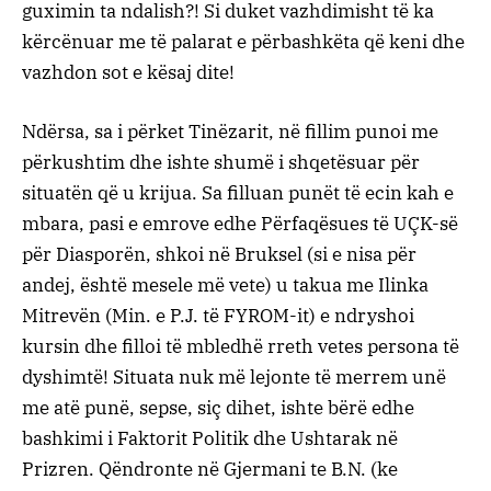
guximin ta ndalish?! Si duket vazhdimisht të ka
kërcënuar me të palarat e përbashkëta që keni dhe
vazhdon sot e kësaj dite!
Ndërsa, sa i përket Tinëzarit, në fillim punoi me
përkushtim dhe ishte shumë i shqetësuar për
situatën që u krijua. Sa filluan punët të ecin kah e
mbara, pasi e emrove edhe Përfaqësues të UÇK-së
për Diasporën, shkoi në Bruksel (si e nisa për
andej, është mesele më vete) u takua me Ilinka
Mitrevën (Min. e P.J. të FYROM-it) e ndryshoi
kursin dhe filloi të mbledhë rreth vetes persona të
dyshimtë! Situata nuk më lejonte të merrem unë
me atë punë, sepse, siç dihet, ishte bërë edhe
bashkimi i Faktorit Politik dhe Ushtarak në
Prizren. Qëndronte në Gjermani te B.N. (ke