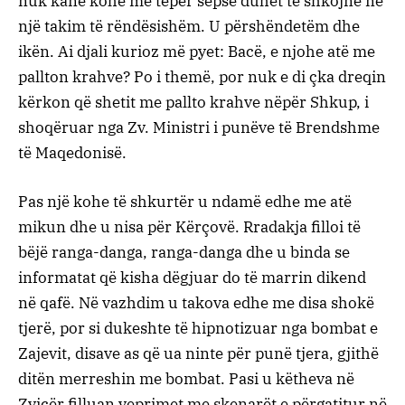
nuk kanë kohë më tepër sepse duhet të shkojnë në
një takim të rëndësishëm. U përshëndetëm dhe
ikën. Ai djali kurioz më pyet: Bacë, e njohe atë me
pallton krahve? Po i themë, por nuk e di çka dreqin
kërkon që shetit me pallto krahve nëpër Shkup, i
shoqëruar nga Zv. Ministri i punëve të Brendshme
të Maqedonisë.
Pas një kohe të shkurtër u ndamë edhe me atë
mikun dhe u nisa për Kërçovë. Rradakja filloi të
bëjë ranga-danga, ranga-danga dhe u binda se
informatat që kisha dëgjuar do të marrin dikend
në qafë. Në vazhdim u takova edhe me disa shokë
tjerë, por si dukeshte të hipnotizuar nga bombat e
Zajevit, disave as që ua ninte për punë tjera, gjithë
ditën merreshin me bombat. Pasi u këtheva në
Zvicër filluan veprimet me skenarët e përgatitur në