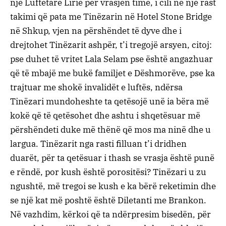
një Luftëtarë Lirie për vrasjen time, i cili në një rast
takimi që pata me Tinëzarin në Hotel Stone Bridge
në Shkup, vjen na përshëndet të dyve dhe i
drejtohet Tinëzarit ashpër, t’i tregojë arsyen, citoj:
pse duhet të vritet Lala Selam pse është angazhuar
që të mbajë me bukë familjet e Dëshmorëve, pse ka
trajtuar me shokë invalidët e luftës, ndërsa
Tinëzari mundoheshte ta qetësojë unë ia bëra më
kokë që të qetësohet dhe ashtu i shqetësuar më
përshëndeti duke më thënë që mos ma ninë dhe u
largua. Tinëzarit nga rasti filluan t’i dridhen
duarët, për ta qetësuar i thash se vrasja është punë
e rëndë, por kush është porositësi? Tinëzari u zu
ngushtë, më tregoi se kush e ka bërë reketimin dhe
se një kat më poshtë është Diletanti me Brankon.
Në vazhdim, kërkoi që ta ndërpresim bisedën, për