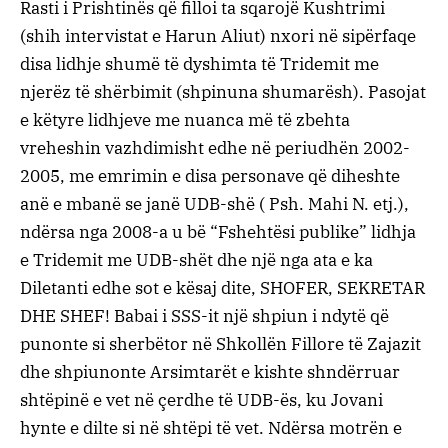
Rasti i Prishtinës që filloi ta sqarojë Kushtrimi
(shih intervistat e Harun Aliut) nxori në sipërfaqe
disa lidhje shumë të dyshimta të Tridemit me
njerëz të shërbimit (shpinuna shumarësh). Pasojat
e këtyre lidhjeve me nuanca më të zbehta
vreheshin vazhdimisht edhe në periudhën 2002-
2005, me emrimin e disa personave që diheshte
anë e mbanë se janë UDB-shë ( Psh. Mahi N. etj.),
ndërsa nga 2008-a u bë “Fshehtësi publike” lidhja
e Tridemit me UDB-shët dhe një nga ata e ka
Diletanti edhe sot e kësaj dite, SHOFER, SEKRETAR
DHE SHEF! Babai i SSS-it një shpiun i ndytë që
punonte si sherbëtor në Shkollën Fillore të Zajazit
dhe shpiunonte Arsimtarët e kishte shndërruar
shtëpinë e vet në çerdhe të UDB-ës, ku Jovani
hynte e dilte si në shtëpi të vet. Ndërsa motrën e