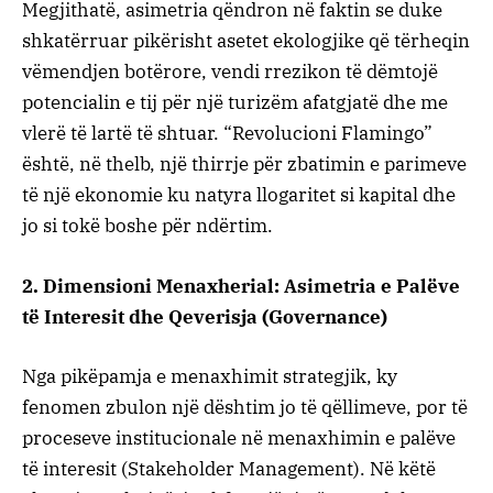
Megjithatë, asimetria qëndron në faktin se duke
shkatërruar pikërisht asetet ekologjike që tërheqin
vëmendjen botërore, vendi rrezikon të dëmtojë
potencialin e tij për një turizëm afatgjatë dhe me
vlerë të lartë të shtuar. “Revolucioni Flamingo”
është, në thelb, një thirrje për zbatimin e parimeve
të një ekonomie ku natyra llogaritet si kapital dhe
jo si tokë boshe për ndërtim.
​2. Dimensioni Menaxherial: Asimetria e Palëve
të Interesit dhe Qeverisja (Governance)
​Nga pikëpamja e menaxhimit strategjik, ky
fenomen zbulon një dështim jo të qëllimeve, por të
proceseve institucionale në menaxhimin e palëve
të interesit (Stakeholder Management). Në këtë