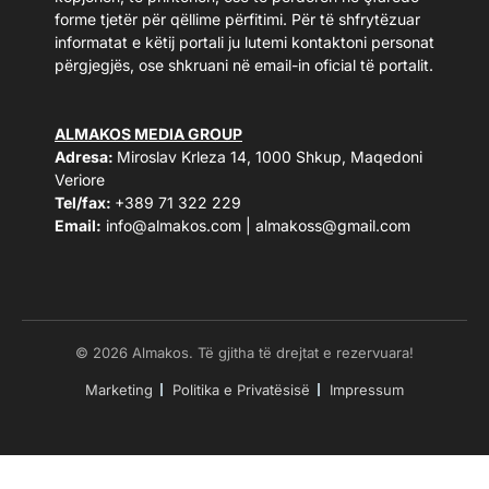
forme tjetër për qëllime përfitimi. Për të shfrytëzuar
informatat e këtij portali ju lutemi kontaktoni personat
përgjegjës, ose shkruani në email-in oficial të portalit.
ALMAKOS MEDIA GROUP
Adresa:
Miroslav Krleza 14, 1000 Shkup, Maqedoni
Veriore
Tel/fax:
+389 71 322 229
Email:
info@almakos.com
|
almakoss@gmail.com
© 2026 Almakos. Të gjitha të drejtat e rezervuara!
Marketing
Politika e Privatësisë
Impressum