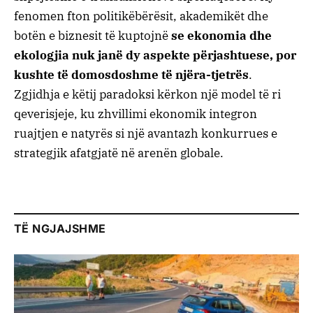
fenomen fton politikëbërësit, akademikët dhe
botën e biznesit të kuptojnë
se ekonomia dhe
ekologjia nuk janë dy aspekte përjashtuese, por
kushte të domosdoshme të njëra-tjetrës
.
Zgjidhja e këtij paradoksi kërkon një model të ri
qeverisjeje, ku zhvillimi ekonomik integron
ruajtjen e natyrës si një avantazh konkurrues e
strategjik afatgjatë në arenën globale.
TË NGJAJSHME