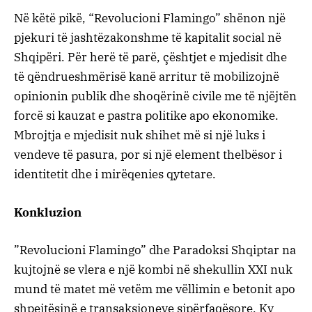
​Në këtë pikë, “Revolucioni Flamingo” shënon një
pjekuri të jashtëzakonshme të kapitalit social në
Shqipëri. Për herë të parë, çështjet e mjedisit dhe
të qëndrueshmërisë kanë arritur të mobilizojnë
opinionin publik dhe shoqërinë civile me të njëjtën
forcë si kauzat e pastra politike apo ekonomike.
Mbrojtja e mjedisit nuk shihet më si një luks i
vendeve të pasura, por si një element thelbësor i
identitetit dhe i mirëqenies qytetare.
​Konkluzion
​”Revolucioni Flamingo” dhe Paradoksi Shqiptar na
kujtojnë se vlera e një kombi në shekullin XXI nuk
mund të matet më vetëm me vëllimin e betonit apo
shpejtësinë e transaksioneve sipërfaqësore. Ky