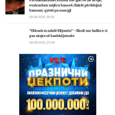
evakuohen mijëra banorë; flakët përfshijnë
banesat, qyteti pa energji
09.08.2026, 00:19
“Dikush ta ndalë Elijonën” – Klodi me hallin e ri
pas nisjes së bashkëjetesës
08.08.2026, 23:49