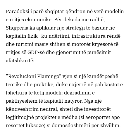
​Paradoksi i parë shqiptar qëndron në vetë modelin
e rritjes ekonomike. Për dekada me radhë,
Shqipëria ka aplikuar një strategji të bazuar në
kapitalin fizik—ku ndërtimi, infrastruktura rëndë
dhe turizmi masiv shihen si motorët kryesorë të
rritjes së GDP-së dhe gjenerimit të punësimit
afatshkurtër.
​”Revolucioni Flamingo” vjen si një kundërpeshë
teorike dhe praktike, duke nxjerrë në pah kostot e
fshehura të këtij modeli: degradimin e
pakthyeshëm të kapitalit natyror. Nga një
këndvështrim neutral, shteti dhe investitorët
legjitimojnë projektet e mëdha (si aeroportet apo
resortet luksoze) si domosdoshmëri për zhvillim.