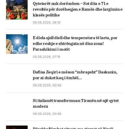
Qytetarët nuk dorëzohen – Sot dita e 71 e
revoltës për dorëheqjen e Ramës dhe largimin e
klasës politike
09.08.2026, 08:19
E diela sjell diell dhe temperatura të larta, por
edhe reshje e shtrëngata në disa zona!
Parashikimi i motit
09.08.2026, 07:19
Dafina Zeqiri e mëson “mbrapsht” Daskanin,
por ai duket kaq i ëmbël…
09.08.2026, 00:49
Si italianët transformuan Tiranën në një qytet
modern
09.08.2026, 00:49
Përshkallëzohet situata me zjarret në Krujë,