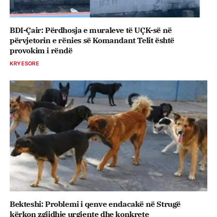
BDI-Çair: Përdhosja e muraleve të UÇK-së në
përvjetorin e rënies së Komandant Telit është
provokim i rëndë
KRYESORE
Bekteshi: Problemi i qenve endacakë në Strugë
kërkon zgjidhje urgjente dhe konkrete