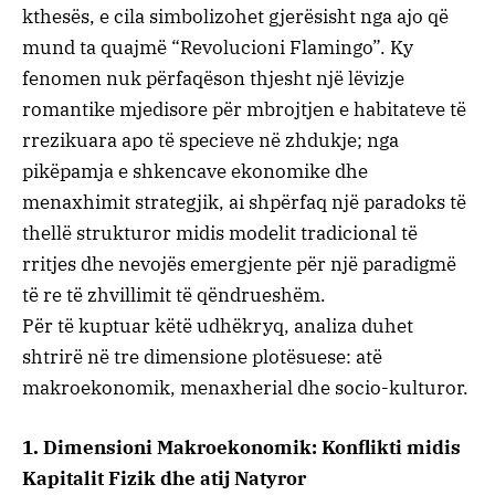
kthesës, e cila simbolizohet gjerësisht nga ajo që
mund ta quajmë “Revolucioni Flamingo”. Ky
fenomen nuk përfaqëson thjesht një lëvizje
romantike mjedisore për mbrojtjen e habitateve të
rrezikuara apo të specieve në zhdukje; nga
pikëpamja e shkencave ekonomike dhe
menaxhimit strategjik, ai shpërfaq një paradoks të
thellë strukturor midis modelit tradicional të
rritjes dhe nevojës emergjente për një paradigmë
të re të zhvillimit të qëndrueshëm.
​Për të kuptuar këtë udhëkryq, analiza duhet
shtrirë në tre dimensione plotësuese: atë
makroekonomik, menaxherial dhe socio-kulturor.
​1. Dimensioni Makroekonomik: Konflikti midis
Kapitalit Fizik dhe atij Natyror