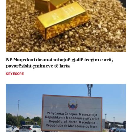
Në Maqedoni dasmat mbajnë gjallë tregun e arit,
pavarësisht çmimeve të larta
KRYESORE