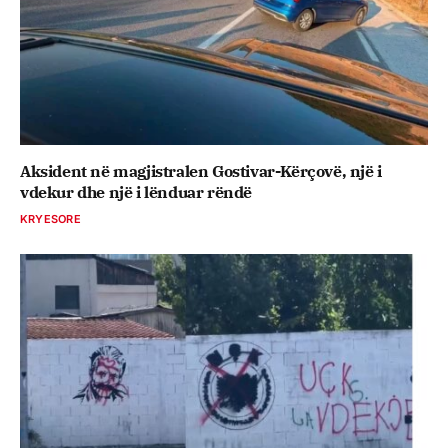
Aksident në magjistralen Gostivar-Kërçovë, një i
vdekur dhe një i lënduar rëndë
KRYESORE