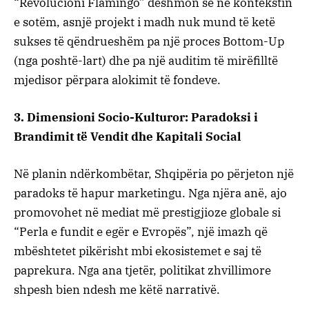
“Revolucioni Flamingo” dëshmon se në kontekstin
e sotëm, asnjë projekt i madh nuk mund të ketë
sukses të qëndrueshëm pa një proces Bottom-Up
(nga poshtë-lart) dhe pa një auditim të mirëfilltë
mjedisor përpara alokimit të fondeve.
​3. Dimensioni Socio-Kulturor: Paradoksi i
Brandimit të Vendit dhe Kapitali Social
​Në planin ndërkombëtar, Shqipëria po përjeton një
paradoks të hapur marketingu. Nga njëra anë, ajo
promovohet në mediat më prestigjioze globale si
“Perla e fundit e egër e Evropës”, një imazh që
mbështetet pikërisht mbi ekosistemet e saj të
paprekura. Nga ana tjetër, politikat zhvillimore
shpesh bien ndesh me këtë narrativë.