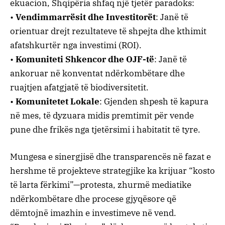
ekuacion, Shqipëria shfaq një tjetër paradoks:
• ​
Vendimmarrësit dhe Investitorët
: Janë të
orientuar drejt rezultateve të shpejta dhe kthimit
afatshkurtër nga investimi (ROI).
• ​
Komuniteti Shkencor dhe OJF-të
: Janë të
ankoruar në konventat ndërkombëtare dhe
ruajtjen afatgjatë të biodiversitetit.
• ​
Komunitetet Lokale
: Gjenden shpesh të kapura
në mes, të dyzuara midis premtimit për vende
pune dhe frikës nga tjetërsimi i habitatit të tyre.
​Mungesa e sinergjisë dhe transparencës në fazat e
hershme të projekteve strategjike ka krijuar “kosto
të larta fërkimi”—protesta, zhurmë mediatike
ndërkombëtare dhe procese gjyqësore që
dëmtojnë imazhin e investimeve në vend.