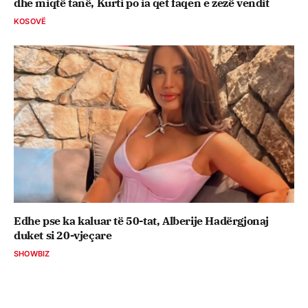
dhe miqtë tanë, Kurti po ia qet faqen e zezë vendit
KOSOVË
Edhe pse ka kaluar të 50-tat, Alberije Hadërgjonaj
duket si 20-vjeçare
SHOWBIZ