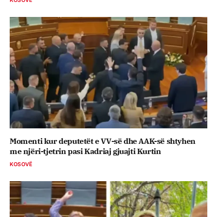
KOSOVË
Momenti kur deputetët e VV-së dhe AAK-së shtyhen
me njëri-tjetrin pasi Kadriaj gjuajti Kurtin
KOSOVË