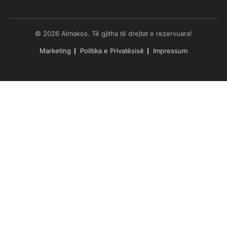
© 2026 Almakos. Të gjitha të drejtat e rezervuara!
Marketing
Politika e Privatësisë
Impressum