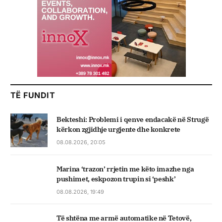
TË FUNDIT
Bekteshi: Problemi i qenve endacakë në Strugë
kërkon zgjidhje urgjente dhe konkrete
08.08.2026, 20:05
Marina ‘trazon’ rrjetin me këto imazhe nga
pushimet, eskpozon trupin si ‘peshk’
08.08.2026, 19:49
Të shtëna me armë automatike në Tetovë,