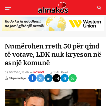
Numërohen rreth 50 për qind
të votave, LDK nuk kryeson në
asnjë komunë
09.06.2026, 18:49
1 Min Read
KOSOVË
Shpërndaje