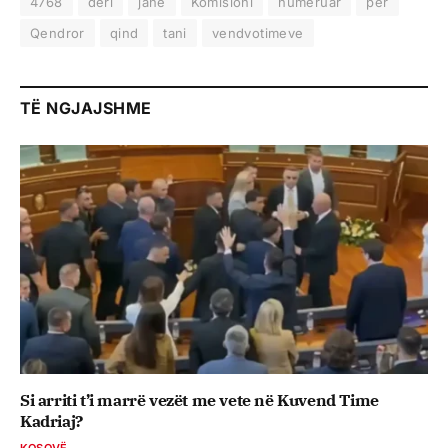
4768
deri
janë
Komisioni
numëruar
për
Qendror
qind
tani
vendvotimeve
TË NGJAJSHME
Si arriti t’i marrë vezët me vete në Kuvend Time
Kadriaj?