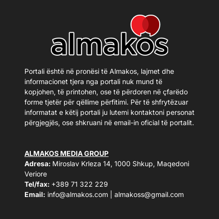
Portali është në pronësi të Almakos, lajmet dhe
informacionet tjera nga portali nuk mund të
kopjohen, të printohen, ose të përdoren në çfarëdo
forme tjetër për qëllime përfitimi. Për të shfrytëzuar
informatat e këtij portali ju lutemi kontaktoni personat
përgjegjës, ose shkruani në email-in oficial të portalit.
ALMAKOS MEDIA GROUP
Adresa:
Miroslav Krleza 14, 1000 Shkup, Maqedoni
Veriore
Tel/fax:
+389 71 322 229
Email:
info@almakos.com
|
almakoss@gmail.com