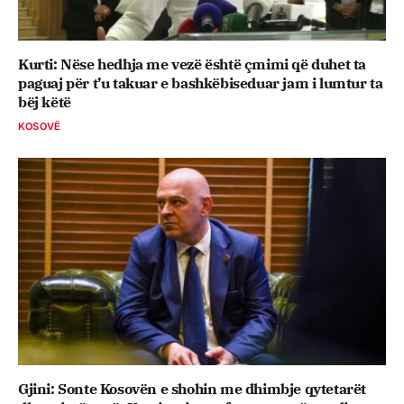
Kurti: Nëse hedhja me vezë është çmimi që duhet ta
paguaj për t’u takuar e bashkëbiseduar jam i lumtur ta
bëj këtë
KOSOVË
Gjini: Sonte Kosovën e shohin me dhimbje qytetarët