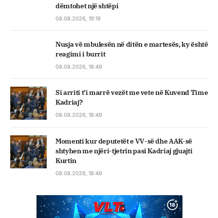
dëmtohet një shtëpi
08.08.2026, 19:19
Nusja vë mbulesën në ditën e martesës, ky është
reagimi i burrit
08.08.2026, 18:49
Si arriti t’i marrë vezët me vete në Kuvend Time
Kadriaj?
08.08.2026, 18:49
Momenti kur deputetët e VV-së dhe AAK-së
shtyhen me njëri-tjetrin pasi Kadriaj gjuajti
Kurtin
08.08.2026, 18:49