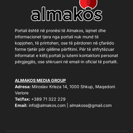
Portali është në pronësi të Almakos, lajmet dhe
informacionet tjera nga portali nuk mund të
kopjohen, të printohen, ose të përdoren në çfarëdo
forme tjetër për qëllime përfitimi. Për të shfrytëzuar
informatat e këtij portali ju lutemi kontaktoni personat
përgjegjës, ose shkruani në email-in oficial të portalit.
ALMAKOS MEDIA GROUP
Adresa:
Miroslav Krleza 14, 1000 Shkup, Maqedoni
Veriore
Tel/fax:
+389 71 322 229
Email:
info@almakos.com
|
almakoss@gmail.com