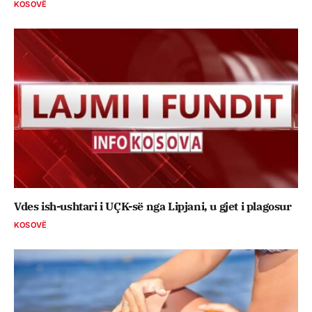
KOSOVË
Vdes ish-ushtari i UÇK-së nga Lipjani, u gjet i plagosur
KOSOVË