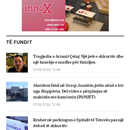
TË FUNDIT
Tragjedia e Arianit Çetaj: Një jetë e shkurtër dhe
një humbje e madhe për familjen
07.08.2026, 12:49
Aksident fatal në Greqi, humbin jetën nënë e bir
nga Shqipëria. Del video e përplasjes së
makinës me kamionin (PAMJET)
07.08.2026, 12:49
Rrahet në parkingun e Spitalit të Tetovës pas një
debati të shkurtër