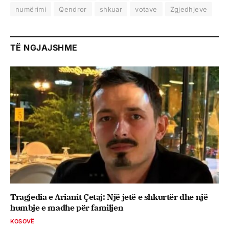
numërimi
Qendror
shkuar
votave
Zgjedhjeve
TË NGJAJSHME
Tragjedia e Arianit Çetaj: Një jetë e shkurtër dhe një
humbje e madhe për familjen
KOSOVË