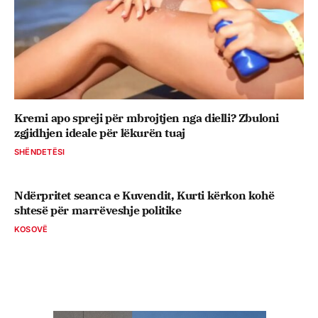
Kremi apo spreji për mbrojtjen nga dielli? Zbuloni
zgjidhjen ideale për lëkurën tuaj
SHËNDETËSI
Ndërpritet seanca e Kuvendit, Kurti kërkon kohë
shtesë për marrëveshje politike
KOSOVË