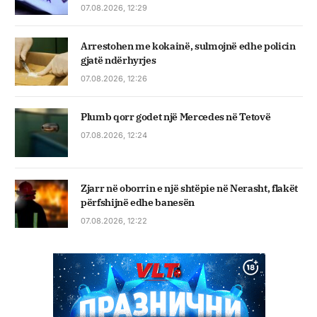
07.08.2026, 12:29
Arrestohen me kokainë, sulmojnë edhe policin
gjatë ndërhyrjes
07.08.2026, 12:26
Plumb qorr godet një Mercedes në Tetovë
07.08.2026, 12:24
Zjarr në oborrin e një shtëpie në Nerasht, flakët
përfshijnë edhe banesën
07.08.2026, 12:22