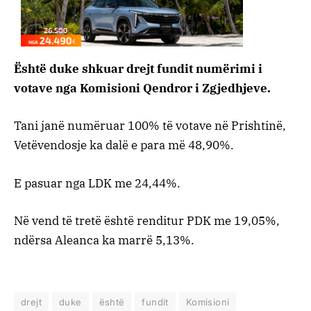
Është duke shkuar drejt fundit numërimi i
votave nga Komisioni Qendror i Zgjedhjeve.
Tani janë numëruar 100% të votave në Prishtinë,
Vetëvendosje ka dalë e para më 48,90%.
E pasuar nga LDK me 24,44%.
Në vend të tretë është renditur PDK me 19,05%,
ndërsa Aleanca ka marrë 5,13%.
drejt
duke
është
fundit
Komisioni