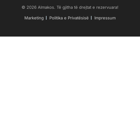
© 2026 Almakos. Të gjitha të drejtat e rezervuara!
Marketing
Politika e Privatësisë
Impressum