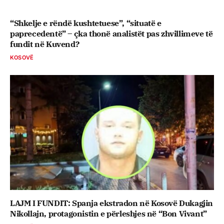
“Shkelje e rëndë kushtetuese”, “situatë e
paprecedentë” – çka thonë analistët pas zhvillimeve të
fundit në Kuvend?
KOSOVË
LAJM I FUNDIT: Spanja ekstradon në Kosovë Dukagjin
Nikollajn, protagonistin e përleshjes në “Bon Vivant”