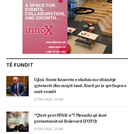
TË FUNDIT
Gjini: Sonte Kosovën e shohin me dhimbje
qytetarët dhe miqtë tanë, Kurti po ia qet faqen e
zezë vendit
07.08.2026, 23:49
“Çfarë pret SPAK-u”? Mesazhi që lanë
protestuesit në Bulevard (FOTO)
07.08.2026, 23:49