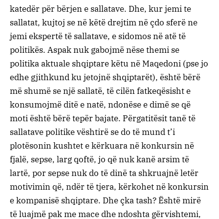
katedër për bërjen e sallatave. Dhe, kur jemi te
sallatat, kujtoj se në këtë drejtim në çdo sferë ne
jemi ekspertë të sallatave, e sidomos në atë të
politikës. Aspak nuk gabojmë nëse themi se
politika aktuale shqiptare këtu në Maqedoni (pse jo
edhe gjithkund ku jetojnë shqiptarët), është bërë
më shumë se një sallatë, të cilën fatkeqësisht e
konsumojmë ditë e natë, ndonëse e dimë se që
moti është bërë tepër bajate. Përgatitësit tanë të
sallatave politike vështirë se do të mund t’i
plotësonin kushtet e kërkuara në konkursin në
fjalë, sepse, larg qoftë, jo që nuk kanë arsim të
lartë, por sepse nuk do të dinë ta shkruajnë letër
motivimin që, ndër të tjera, kërkohet në konkursin
e kompanisë shqiptare. Dhe çka tash? Është mirë
të luajmë pak me mace dhe ndoshta gërvishtemi,