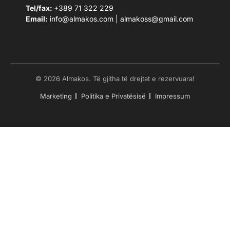
Tel/fax:
+389 71 322 229
Email:
info@almakos.com
|
almakoss@gmail.com
© 2026 Almakos. Të gjitha të drejtat e rezervuara!
Marketing
Politika e Privatësisë
Impressum