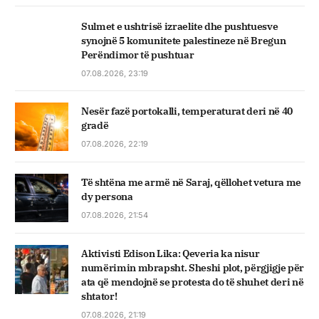
Sulmet e ushtrisë izraelite dhe pushtuesve
synojnë 5 komunitete palestineze në Bregun
Perëndimor të pushtuar
07.08.2026, 23:19
Nesër fazë portokalli, temperaturat deri në 40
gradë
07.08.2026, 22:19
Të shtëna me armë në Saraj, qëllohet vetura me
dy persona
07.08.2026, 21:54
Aktivisti Edison Lika: Qeveria ka nisur
numërimin mbrapsht. Sheshi plot, përgjigje për
ata që mendojnë se protesta do të shuhet deri në
shtator!
07.08.2026, 21:19