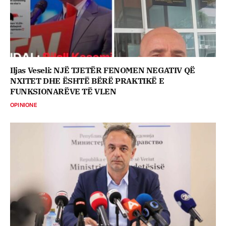
Iljas Veseli: NJË TJETËR FENOMEN NEGATIV QË
NXITET DHE ËSHTË BËRË PRAKTIKË E
FUNKSIONARËVE TË VLEN
OPINIONE