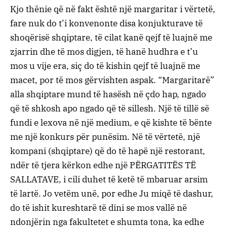
Kjo thënie që në fakt është një margaritar i vërtetë,
fare nuk do t’i konvenonte disa konjukturave të
shoqërisë shqiptare, të cilat kanë qejf të luajnë me
zjarrin dhe të mos digjen, të hanë hudhra e t’u
mos u vije era, siç do të kishin qejf të luajnë me
macet, por të mos gërvishten aspak. “Margaritarë”
alla shqiptare mund të hasësh në çdo hap, ngado
që të shkosh apo ngado që të sillesh. Një të tillë së
fundi e lexova në një medium, e që kishte të bënte
me një konkurs për punësim. Në të vërtetë, një
kompani (shqiptare) që do të hapë një restorant,
ndër të tjera kërkon edhe një PËRGATITËS TË
SALLATAVE, i cili duhet të ketë të mbaruar arsim
të lartë. Jo vetëm unë, por edhe Ju miqë të dashur,
do të ishit kureshtarë të dini se mos vallë në
ndonjërin nga fakultetet e shumta tona, ka edhe