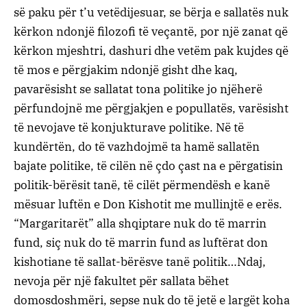
së paku për t’u vetëdijesuar, se bërja e sallatës nuk
kërkon ndonjë filozofi të veçantë, por një zanat që
kërkon mjeshtri, dashuri dhe vetëm pak kujdes që
të mos e përgjakim ndonjë gisht dhe kaq,
pavarësisht se sallatat tona politike jo njëherë
përfundojnë me përgjakjen e popullatës, varësisht
të nevojave të konjukturave politike. Në të
kundërtën, do të vazhdojmë ta hamë sallatën
bajate politike, të cilën në çdo çast na e përgatisin
politik-bërësit tanë, të cilët përmendësh e kanë
mësuar luftën e Don Kishotit me mullinjtë e erës.
“Margaritarët” alla shqiptare nuk do të marrin
fund, siç nuk do të marrin fund as luftërat don
kishotiane të sallat-bërësve tanë politik…Ndaj,
nevoja për një fakultet për sallata bëhet
domosdoshmëri, sepse nuk do të jetë e largët koha