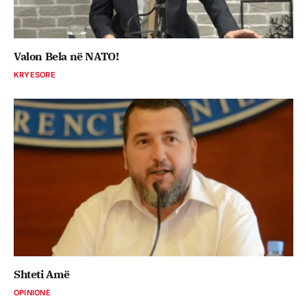
Valon Bela në NATO!
KRYESORE
Shteti Amë
OPINIONE