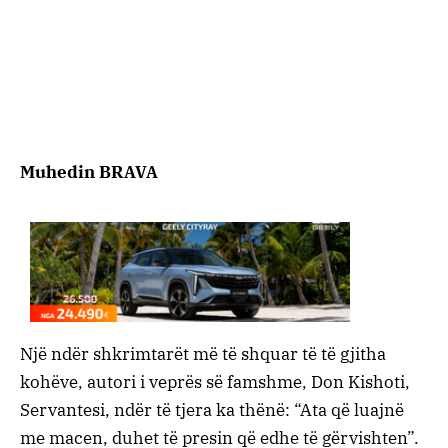
Muhedin BRAVA
Një ndër shkrimtarët më të shquar të të gjitha
kohëve, autori i veprës së famshme, Don Kishoti,
Servantesi, ndër të tjera ka thënë: “Ata që luajnë
me macen, duhet të presin që edhe të gërvishten”.