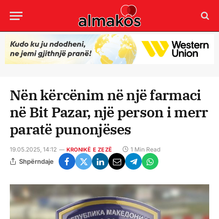
Nën kërcënim në një farmaci
në Bit Pazar, një person i merr
paratë punonjëses
19.05.2025, 14:12
1 Min Read
KRONIKË E ZEZË
Shpërndaje