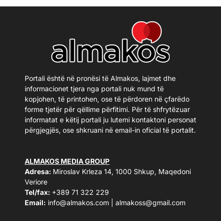
Portali është në pronësi të Almakos, lajmet dhe
informacionet tjera nga portali nuk mund të
kopjohen, të printohen, ose të përdoren në çfarëdo
forme tjetër për qëllime përfitimi. Për të shfrytëzuar
informatat e këtij portali ju lutemi kontaktoni personat
përgjegjës, ose shkruani në email-in oficial të portalit.
ALMAKOS MEDIA GROUP
Adresa:
Miroslav Krleza 14, 1000 Shkup, Maqedoni
Veriore
Tel/fax:
+389 71 322 229
Email:
info@almakos.com
|
almakoss@gmail.com