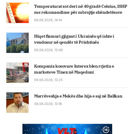
Temperaturat sot deri në 40 gradë Celsius, ISHP
me rekomandime për mbrojtje shëndetësore
09.08.2026, 14:14
Hiqet flamuri gjigant i Ukrainës që ishte i
vendosur në qendër të Prishtinës
09.08.2026, 13:49
Kompania kosovare Interex blen rrjetin e
marketeve Tinex në Maqedoni
09.08.2026, 13:25
Marrëveshja e Mekës dhe hija e saj në Ballkan
09.08.2026, 13:18