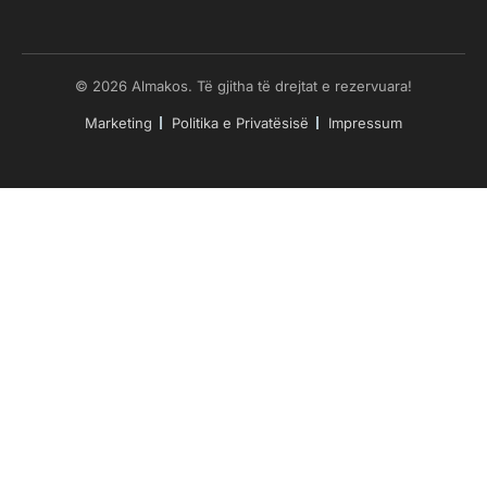
© 2026 Almakos. Të gjitha të drejtat e rezervuara!
Marketing
Politika e Privatësisë
Impressum