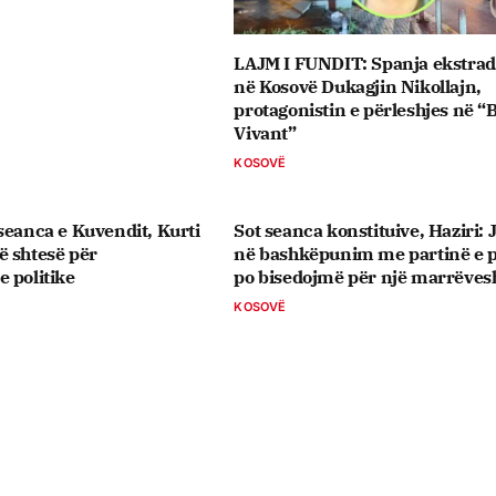
LAJM I FUNDIT: Spanja ekstra
në Kosovë Dukagjin Nikollajn,
protagonistin e përleshjes në “
Vivant”
KOSOVË
seanca e Kuvendit, Kurti
Sot seanca konstituive, ​Haziri:
ë shtesë për
në bashkëpunim me partinë e p
 politike
po bisedojmë për një marrëves
KOSOVË