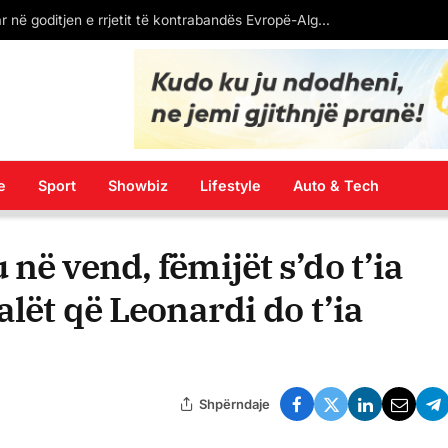
VËZHGIMI/ BERALB sh.p.k fitoi 15 mln euro nga bakri shqiptar, por po mbyt fshatra të tërë me ndotje
e
Sport
Showbiz
Lifestyle
Auto & Tech
në vend, fëmijët s’do t’ia
alët që Leonardi do t’ia
Shpërndaje