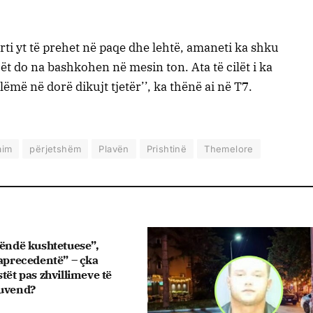
rti yt të prehet në paqe dhe lehtë, amaneti ka shku
t do na bashkohen në mesin ton. Ata të cilët i ka
ëmë në dorë dikujt tjetër’’, ka thënë ai në T7.
aim
përjetshëm
Plavën
Prishtinë
Themelore
rëndë kushtetuese”,
paprecedentë” – çka
tët pas zhvillimeve të
Kuvend?