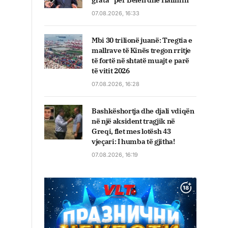
grata” për Belën dhe Halimin
07.08.2026, 16:33
Mbi 30 trilionë juanë: Tregtia e
mallrave të Kinës tregon rritje
të fortë në shtatë muajt e parë
të vitit 2026
07.08.2026, 16:28
Bashkëshortja dhe djali vdiqën
në një aksident tragjik në
Greqi, flet mes lotësh 43
vjeçari: I humba të gjitha!
07.08.2026, 16:19