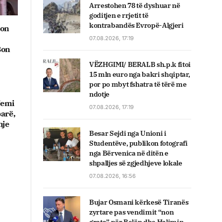
Arrestohen 78 të dyshuar në
goditjen e rrjetit të
kontrabandës Evropë-Algjeri
don
07.08.2026, 17:19
Bon
VËZHGIMI/ BERALB sh.p.k fitoi
15 mln euro nga bakri shqiptar,
por po mbyt fshatra të tërë me
ndotje
 Jemi
07.08.2026, 17:19
arë,
hje
Besar Sejdi nga Unioni i
Studentëve, publikon fotografi
nga Bërvenica në ditën e
shpalljes së zgjedhjeve lokale
07.08.2026, 16:56
Bujar Osmani kërkesë Tiranës
zyrtare pas vendimit “non