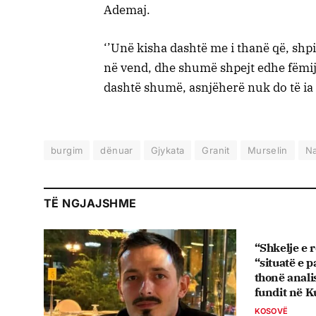
Ademaj.
‘’Unë kisha dashtë me i thanë që, shpi
në vend, dhe shumë shpejt edhe fëmijë
dashtë shumë, asnjëherë nuk do të ia l
burgim
dënuar
Gjykata
Granit
Murselin
N
TË NGJAJSHME
“Shkelje e 
“situatë e 
thonë analis
fundit në 
KOSOVË