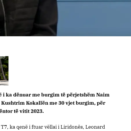
në i ka dënuar me burgim të përjetshëm Naim
 Kushtrim Kokallën me 30 vjet burgim, për
tor të vitit 2023.
T7, ka qenë i ftuar vëllai i Liridonës, Leonard