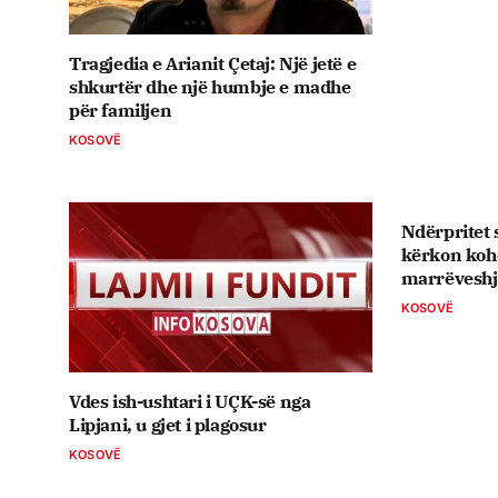
Tragjedia e Arianit Çetaj: Një jetë e
shkurtër dhe një humbje e madhe
për familjen
KOSOVË
Ndërpritet 
kërkon koh
marrëveshje
KOSOVË
Vdes ish-ushtari i UÇK-së nga
Lipjani, u gjet i plagosur
KOSOVË