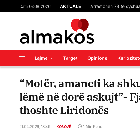
Data 07.08.2026
AKTUALE
Lajme
Target
Opinione
Kuriozitet
“Motër, amaneti ka shku 
lëmë në dorë askujt”- Fj
thoshte Liridonës
21.04.2026, 18:49
1 Min Read
KOSOVË