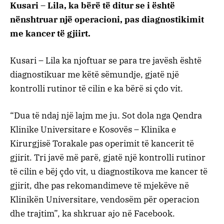
Kusari – Lila, ka bërë të ditur se i është
nënshtruar një operacioni, pas diagnostikimit
me kancer të gjiirt.
Kusari – Lila ka njoftuar se para tre javësh është
diagnostikuar me këtë sëmundje, gjatë një
kontrolli rutinor të cilin e ka bërë si çdo vit.
“Dua të ndaj një lajm me ju. Sot dola nga Qendra
Klinike Universitare e Kosovës – Klinika e
Kirurgjisë Torakale pas operimit të kancerit të
gjirit. Tri javë më parë, gjatë një kontrolli rutinor
të cilin e bëj çdo vit, u diagnostikova me kancer të
gjirit, dhe pas rekomandimeve të mjekëve në
Klinikën Universitare, vendosëm për operacion
dhe trajtim”, ka shkruar ajo në Facebook.