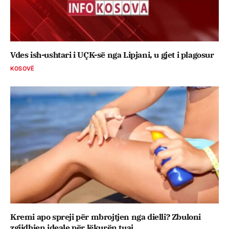
Vdes ish-ushtari i UÇK-së nga Lipjani, u gjet i plagosur
KOSOVË
Kremi apo spreji për mbrojtjen nga dielli? Zbuloni
zgjidhjen ideale për lëkurën tuaj