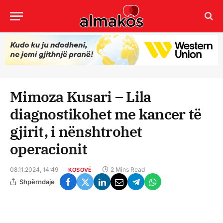
Mimoza Kusari – Lila
diagnostikohet me kancer të
gjirit, i nënshtrohet
operacionit
08.11.2024, 14:49
2 Mins Read
KOSOVË
Shpërndaje