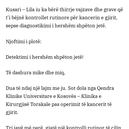
Kusari – Lila iu ka bërë thirrje vajzave dhe grave që
t’i bëjnë kontrollet rutinore për kancerin e gjirit,
sepse diagnostikimi i hershëm shpëton jetë.
Njoftimi i plotë:
Detektimi i hershëm shpëton jetë!
Të dashura mike dhe miq,
Dua të ndaj një lajm me ju. Sot dola nga Qendra
Klinike Universitare e Kosovës – Klinika e
Kirurgjisë Torakale pas operimit të kancerit të
gjirit.
Tri javë më parë, gjatë një kontrolli rutinor të cilin