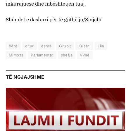
inkurajuese dhe mbështetjen tuaj.
Shëndet e dashuri për të gjithë ju/Sinjali/
bërë
ditur
është
Grupit
Kusari
Lila
Mimoza
Parlamentar
shefja
VVsë
TË NGJAJSHME