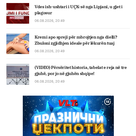
Vdes ish-ushtari i UÇK-së nga Lipjani, u gjet i
plagosur
06.08.2026, 20:49
Kremi apo spreji për mbrojtjen nga dielli?
Zbuloni zgjidhjen ideale për lëkurën tuaj
06.08.2026, 20:49
(VIDEO) Përsëritet historia, tabelat e reja në tre
gjuhë, por jo në gjuhën shqipe!
06.08.2026, 20:49