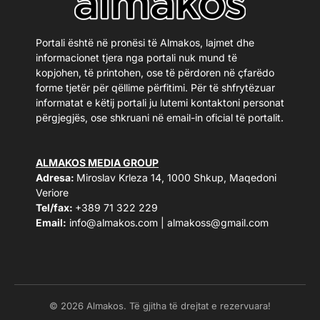
Portali është në pronësi të Almakos, lajmet dhe
informacionet tjera nga portali nuk mund të
kopjohen, të printohen, ose të përdoren në çfarëdo
forme tjetër për qëllime përfitimi. Për të shfrytëzuar
informatat e këtij portali ju lutemi kontaktoni personat
përgjegjës, ose shkruani në email-in oficial të portalit.
ALMAKOS MEDIA GROUP
Adresa:
Miroslav Krleza 14, 1000 Shkup, Maqedoni
Veriore
Tel/fax:
+389 71 322 229
Email:
info@almakos.com
|
almakoss@gmail.com
© 2026 Almakos. Të gjitha të drejtat e rezervuara!