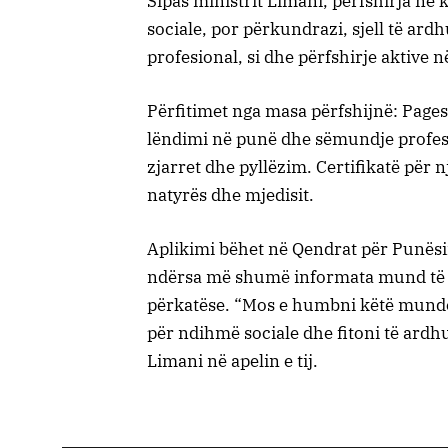
Sipas ministrit Limani, përfshirja në
sociale, por përkundrazi, sjell të ard
profesional, si dhe përfshirje aktive n
Përfitimet nga masa përfshijnë: Page
lëndimi në punë dhe sëmundje profesi
zjarret dhe pyllëzim. Certifikatë për n
natyrës dhe mjedisit.
Aplikimi bëhet në Qendrat për Punësim
ndërsa më shumë informata mund të 
përkatëse. “Mos e humbni këtë mundësi 
për ndihmë sociale dhe fitoni të ardhu
Limani në apelin e tij.