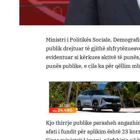
Ministri i Politikës Sociale, Demograf
publik drejtuar të gjithë shfrytëzues
evidentuar si kërkues aktivë të punës,
punës publike, e cila ka për qëllim mb
Kjo thirrje publike parasheh angazhimi
afati i fundit për aplikim është 23 kor