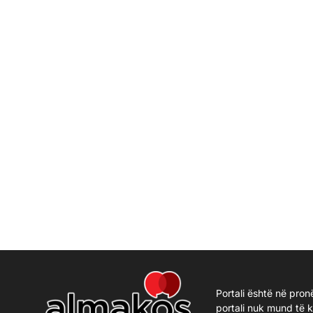
Portali është në pron
portali nuk mund të 