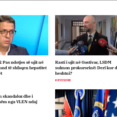
 Pas ndotjes së ujit në
Rasti i ujit në Gostivar, LSDM
und të shfaqen hepatitet
sulmon prokurorinë: Deri kur d
ët
heshtni?
KRYESORE
n skandaloz dhe i
hëm nga VLEN ndaj