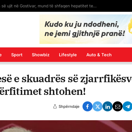
Trajanovski: Pas ndotjes së ujit në Gostivar, mund të shfaqen hepatitet tek qytetarët
e
Sport
Showbiz
Lifestyle
Auto & Tech
së e skuadrës së zjarrfikësv
ërfitimet shtohen!
Shpërndaje