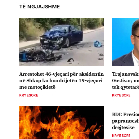
TË NGJAJSHME
Arrestohet 46-vjeçari për aksidentin
Trajanovski:
në Shkup ku humbi jetën 19-vjeçari
Gostivar, m
me motoçikletë
tek qytetar
KRYESORE
KRYESORE
BDI: Presio
papranues
drejtësisë
KRYESORE