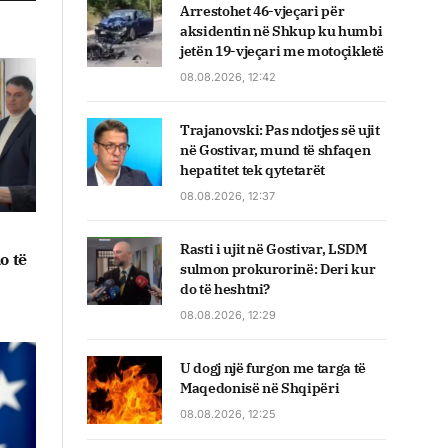
Arrestohet 46-vjeçari për
aksidentin në Shkup ku humbi
jetën 19-vjeçari me motoçikletë
08.08.2026, 12:42
Trajanovski: Pas ndotjes së ujit
në Gostivar, mund të shfaqen
hepatitet tek qytetarët
08.08.2026, 12:37
Rasti i ujit në Gostivar, LSDM
o të
sulmon prokurorinë: Deri kur
do të heshtni?
08.08.2026, 12:29
U dogj një furgon me targa të
Maqedonisë në Shqipëri
08.08.2026, 12:25