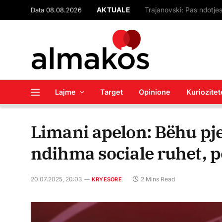
Data 08.08.2026
AKTUALE
Lajme
Target
Opinione
Kuriozitet
Limani apelon: Bëhu pje
ndihma sociale ruhet, p
20.07.2025, 20:03
2 Mins Read
KRYESORE