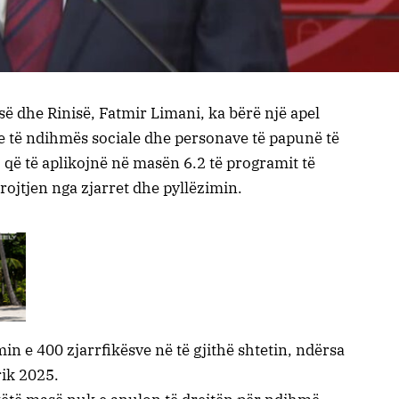
isë dhe Rinisë, Fatmir Limani, ka bërë një apel
ve të ndihmës sociale dhe personave të papunë të
 që të aplikojnë në masën 6.2 të programit të
rojtjen nga zjarret dhe pyllëzimin.
n e 400 zjarrfikësve në të gjithë shtetin, ndërsa
rik 2025.