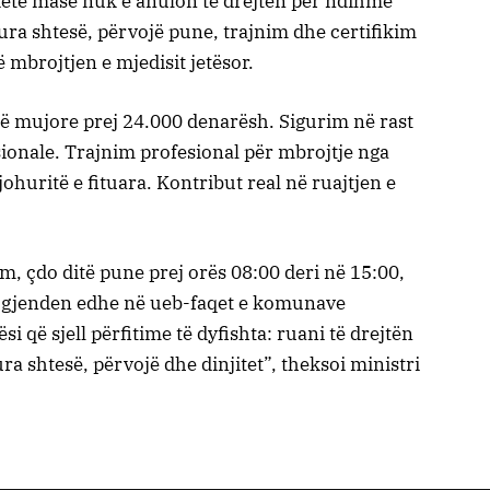
 këtë masë nuk e anulon të drejtën për ndihmë
hura shtesë, përvojë pune, trajnim dhe certifikim
ë mbrojtjen e mjedisit jetësor.
së mujore prej 24.000 denarësh. Sigurim në rast
onale. Trajnim profesional për mbrojtje nga
johuritë e fituara. Kontribut real në ruajtjen e
, çdo ditë pune prej orës 08:00 deri në 15:00,
gjenden edhe në ueb-faqet e komunave
që sjell përfitime të dyfishta: ruani të drejtën
ra shtesë, përvojë dhe dinjitet”, theksoi ministri