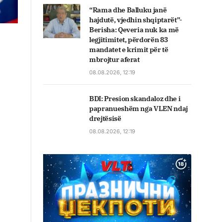
“Rama dhe Balluku janë
hajdutë, vjedhin shqiptarët”-
Berisha: Qeveria nuk ka më
legjitimitet, përdorën 83
mandatet e krimit për të
mbrojtur aferat
08.08.2026, 12:19
BDI: Presion skandaloz dhe i
papranueshëm nga VLEN ndaj
drejtësisë
08.08.2026, 12:19