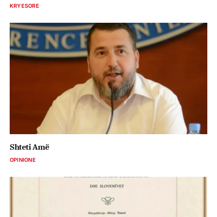
KRYESORE
Shteti Amë
OPINIONE