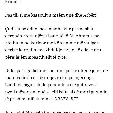
krimit”!
Pas tij, si me katapult u nisëm unë dhe Arbëri.
Çudia u bë edhe më e madhe kur pas nesh u
derdhën rreth njëzet banditë të Ali Ahmetit, na
rrethuan në koridor me kërcënime më vullgare
deri te kërcnimi me zhdukje fizike, të cilave ne u
përgjigjëm sipas nivelit të tyre.
Duke parë gadishmërinë tonë për të dhënë jetën në
manifestimin e shkronjave shqipe, njëri nga
banditët, sigurisht kapobandoja i të gjithëve, e
pyeti mësuesin tonë se cili ishte ai që mori guximin
të prish manifestimin e “ABAZA-VE”.
Jam Lebit Murtishi tha mësuesi ynë, jam njeriu që