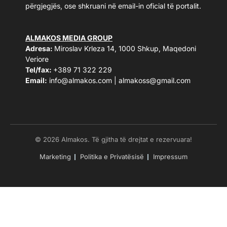
përgjegjës, ose shkruani në email-in oficial të portalit.
ALMAKOS MEDIA GROUP
Adresa:
Miroslav Krleza 14, 1000 Shkup, Maqedoni
Veriore
Tel/fax:
+389 71 322 229
Email:
info@almakos.com
|
almakoss@gmail.com
© 2026 Almakos. Të gjitha të drejtat e rezervuara!
Marketing
Politika e Privatësisë
Impressum