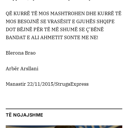
QË KURRË TË MOS MASHTROHEN DHE KURRË TË
MOS BESOJNË SE VRASËSIT E GJUHËS SHQIPE
DOT BËJNË PËR TË MË SHUMË SE Ç’BËNË
BANDAT E ALI AHMETIT SONTE ME NE!
Blerona Brao
Arbër Arsllani
Manastir 22/11/2015/StrugaExpress
TË NGJAJSHME