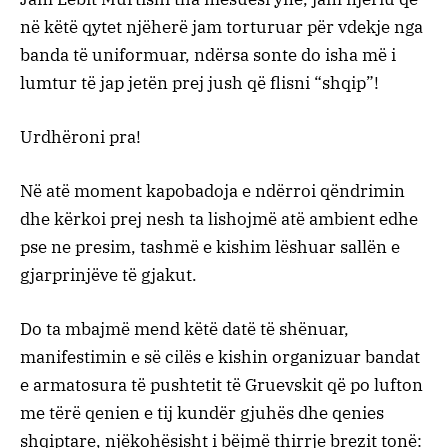
në këtë qytet njëherë jam torturuar për vdekje nga
banda të uniformuar, ndërsa sonte do isha më i
lumtur të jap jetën prej jush që flisni “shqip”!
Urdhëroni pra!
Në atë moment kapobadoja e ndërroi qëndrimin
dhe kërkoi prej nesh ta lishojmë atë ambient edhe
pse ne presim, tashmë e kishim lëshuar sallën e
gjarprinjëve të gjakut.
Do ta mbajmë mend këtë datë të shënuar,
manifestimin e së cilës e kishin organizuar bandat
e armatosura të pushtetit të Gruevskit që po lufton
me tërë qenien e tij kundër gjuhës dhe qenies
shqiptare, njëkohësisht i bëjmë thirrje brezit tonë: