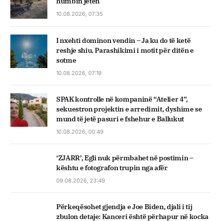
humbin jetën
10.08.2026, 07:35
I nxehti dominon vendin – Ja ku do të ketë
reshje shiu. Parashikimi i motit për ditën e
sotme
10.08.2026, 07:19
SPAK kontrolle në kompaninë “Atelier 4”,
sekuestron projektin e arredimit, dyshime se
mund të jetë pasuri e fshehur e Ballukut
10.08.2026, 00:49
‘ZJARR’, Egli nuk përmbahet në postimin –
kështu e fotografon trupin nga afër
09.08.2026, 23:49
Përkeqësohet gjendja e Joe Biden, djali i tij
zbulon detaje: Kanceri është përhapur në kocka