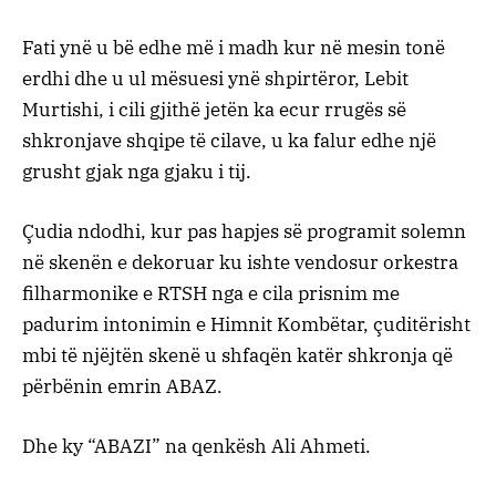
Fati ynë u bë edhe më i madh kur në mesin tonë
erdhi dhe u ul mësuesi ynë shpirtëror, Lebit
Murtishi, i cili gjithë jetën ka ecur rrugës së
shkronjave shqipe të cilave, u ka falur edhe një
grusht gjak nga gjaku i tij.
Çudia ndodhi, kur pas hapjes së programit solemn
në skenën e dekoruar ku ishte vendosur orkestra
filharmonike e RTSH nga e cila prisnim me
padurim intonimin e Himnit Kombëtar, çuditërisht
mbi të njëjtën skenë u shfaqën katër shkronja që
përbënin emrin ABAZ.
Dhe ky “ABAZI” na qenkësh Ali Ahmeti.