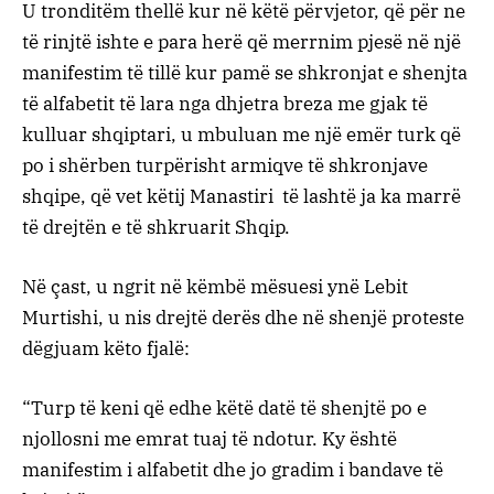
U tronditëm thellë kur në këtë përvjetor, që për ne
të rinjtë ishte e para herë që merrnim pjesë në një
manifestim të tillë kur pamë se shkronjat e shenjta
të alfabetit të lara nga dhjetra breza me gjak të
kulluar shqiptari, u mbuluan me një emër turk që
po i shërben turpërisht armiqve të shkronjave
shqipe, që vet këtij Manastiri të lashtë ja ka marrë
të drejtën e të shkruarit Shqip.
Në çast, u ngrit në këmbë mësuesi ynë Lebit
Murtishi, u nis drejtë derës dhe në shenjë proteste
dëgjuam këto fjalë:
“Turp të keni që edhe këtë datë të shenjtë po e
njollosni me emrat tuaj të ndotur. Ky është
manifestim i alfabetit dhe jo gradim i bandave të