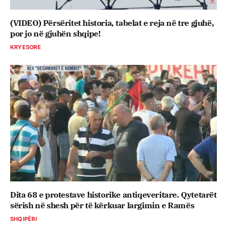
(VIDEO) Përsëritet historia, tabelat e reja në tre gjuhë,
por jo në gjuhën shqipe!
KRYESORE
Dita 68 e protestave historike antiqeveritare. Qytetarët
sërish në shesh për të kërkuar largimin e Ramës
SHQIPËRI