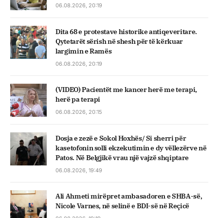
06.08.2026, 20:19
Dita 68 e protestave historike antiqeveritare.
Qytetarët sërish në shesh për të kërkuar
largimin e Ramës
06.08.2026, 20:19
(VIDEO) Pacientët me kancer herë me terapi,
herë pa terapi
06.08.2026, 20:15
Dosja e zezë e Sokol Hoxhës/ Si sherri për
kasetofonin solli ekzekutimin e dy vëllezërve në
Patos. Në Belgjikë vrau një vajzë shqiptare
06.08.2026, 19:49
Ali Ahmeti mirëpret ambasadoren e SHBA-së,
Nicole Varnes, në selinë e BDI-së në Reçicë