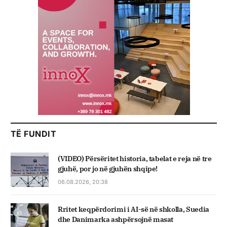
TË FUNDIT
(VIDEO) Përsëritet historia, tabelat e reja në tre
gjuhë, por jo në gjuhën shqipe!
06.08.2026, 20:38
Rritet keqpërdorimi i AI-së në shkolla, Suedia
dhe Danimarka ashpërsojnë masat