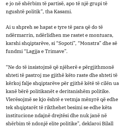
e jo në shërbim të partisë, apo të një grupi të
ngushtë politik”, tha Kasami.
Ai u shpreh se hapat e tyre të para që do të
ndërmarrin, ndërlidhen me rastet e montuara,
karshi shqiptarëve, si “Sopoti”, “Monstra” dhe së
fundmi “Lagjja e Trimave”.
“Ne do të insistojmë që njëherë e përgjithmonë
shteti të pastroj me gjithë këto raste dhe shteti të
kërkoj falje shqiptarëve për gjithë këtë të cilën ua
kanë bërë politikanët e deritanishëm politike.
Vlerësojmë se kjo është e vetmja mënyrë që edhe
tek shqiptarët të rikthehet besimi se edhe këta
institucione ndajnë drejtësi dhe nuk janë në
shërbim të ndonjë elite politike”, deklaroi Bilall