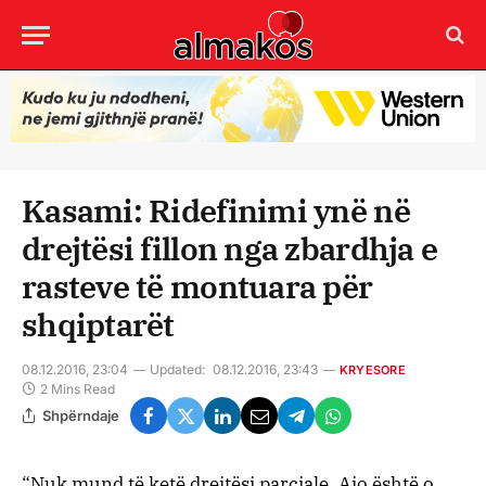
Kasami: Ridefinimi ynë në
drejtësi fillon nga zbardhja e
rasteve të montuara për
shqiptarët
08.12.2016, 23:04
Updated:
08.12.2016, 23:43
KRYESORE
2 Mins Read
Shpërndaje
“Nuk mund të ketë drejtësi parciale. Ajo është o