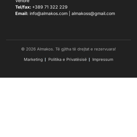
Veriore
Tel/fax:
+389 71 322 229
Email:
info@almakos.com
|
almakoss@gmail.com
© 2026 Almakos. Të gjitha të drejtat e rezervuara!
Marketing
Politika e Privatësisë
Impressum