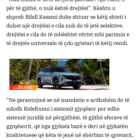
për të gjithë, o nuk është drejtësi”. Kështu u
shpreh Bilall Kasami duke shtuar se këtij shteti i
duhet një drejtësi e cila nuk do të jetë selektive,
drejtësi e cila do të mbështet vërtet mbi parimin e
të drejtës universale të çdo qytetari të këtij vendi.
“Ne garantojmë se në mandatin e ardhshëm do të
ndodh Ridefinimi i sistemit gjyqësor por edhe
sistemit juridik në përgjithësi, të gjithë sferave të
gjyqësorit, që nga gjykata bazë e deri në gjykatën
kushtetuese që këta të jenë në shërbim të qytetarit,