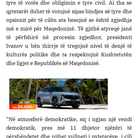
tyre të votës dhe obligimin e tyre civil. Ai tha se
qytetarët duhet të votojnë sipas bindjes së tyre dhe
opsionit për të cilën ata besojnë se është zgjedhja
më e mirë për Maqedoninë. Të gjithë atyreqë janë
të përfshirë në procesin zgjedhor, presidenti
Ivanov u bën thirrje të tregojnë nivel të denjë të
kulturës politike dhe ta respektojnë Kushtetutën
dhe ligjet e Republikës së Maqedonisë.
“Në atmosferë demokratike, siç i ngjan një vendi
demokratik, pres më 11 dhjetor njëzëri të
përshëndetet dhe njihet vullneti i qytetarëve, i cili