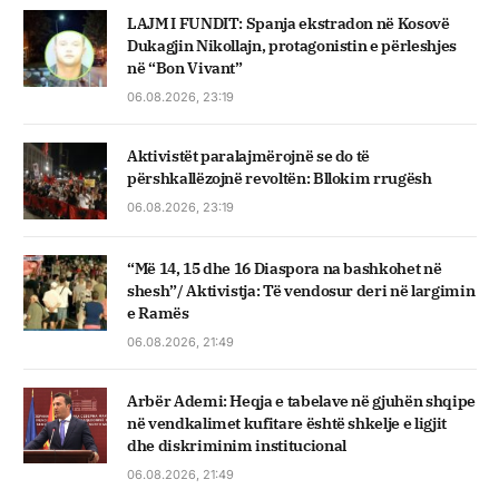
LAJM I FUNDIT: Spanja ekstradon në Kosovë
Dukagjin Nikollajn, protagonistin e përleshjes
në “Bon Vivant”
06.08.2026, 23:19
Aktivistët paralajmërojnë se do të
përshkallëzojnë revoltën: Bllokim rrugësh
06.08.2026, 23:19
“Më 14, 15 dhe 16 Diaspora na bashkohet në
shesh”/ Aktivistja: Të vendosur deri në largimin
e Ramës
06.08.2026, 21:49
Arbër Ademi: Heqja e tabelave në gjuhën shqipe
në vendkalimet kufitare është shkelje e ligjit
dhe diskriminim institucional
06.08.2026, 21:49