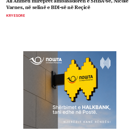
Ali Ahmeti mirëpret ambasadoren e SHBA-së, Nicole
Varnes, në selinë e BDI-së në Reçicë
KRYESORE