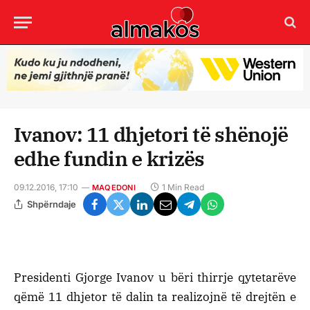
Ivanov: 11 dhjetori të shënojë
edhe fundin e krizës
09.12.2016, 17:10
1 Min Read
MAQEDONI
Shpërndaje
Presidenti Gjorge Ivanov u bëri thirrje qytetarëve
qëmë 11 dhjetor të dalin ta realizojnë të drejtën e