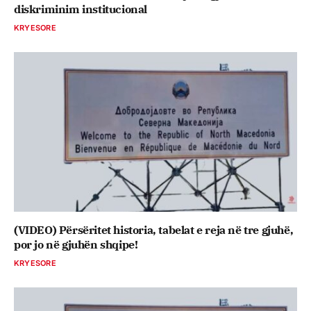
diskriminim institucional
KRYESORE
(VIDEO) Përsëritet historia, tabelat e reja në tre gjuhë,
por jo në gjuhën shqipe!
KRYESORE