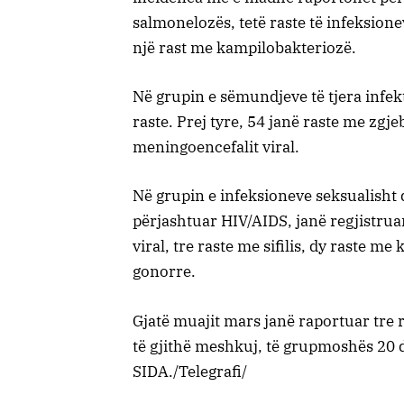
salmonelozës, tetë raste të infeksion
një rast me kampilobakteriozë.
Në grupin e sëmundjeve të tjera infek
raste. Prej tyre, 54 janë raste me zgje
meningoencefalit viral.
Në grupin e infeksioneve seksualisht
përjashtuar HIV/AIDS, janë regjistruar
viral, tre raste me sifilis, dy raste m
gonorre.
Gjatë muajit mars janë raportuar tre 
të gjithë meshkuj, të grupmoshës 20 d
SIDA./Telegrafi/