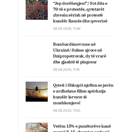
“Jep dorëheqjen!”/ Sot dita e
70-të e protestës, qytetarët
zbresin sërish në protestë
kundër Ramës dhe qeverisë
08.08.2026, 11:49
Bombardimet ruse në
Ukrainë/ Sulme ajrore në
Dnipropetrovsk, dy të vrarë
dhe gjashtë të plagosur
08.08.2026, 11:19
Qyteti i Shkupit njofton se javën
e ardhshme fillon spërkatja
kundër larvave të
mushkonjave!
08.08.2026, 11:00
Vetëm 15% e punëtorëve kanë