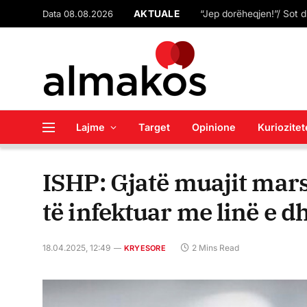
Data 08.08.2026
AKTUALE
Lajme
Target
Opinione
Kuriozitet
ISHP: Gjatë muajit mars
të infektuar me linë e 
18.04.2025, 12:49
2 Mins Read
KRYESORE