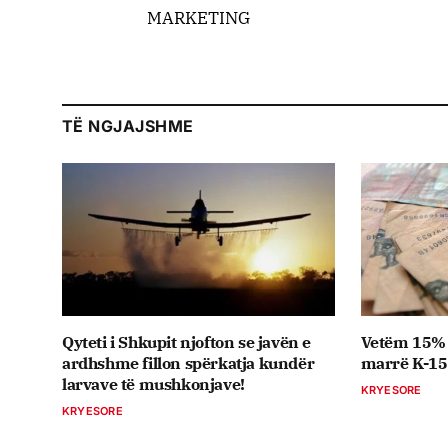
MARKETING
TË NGJAJSHME
Qyteti i Shkupit njofton se javën e
Vetëm 15% 
ardhshme fillon spërkatja kundër
marrë K-15,
larvave të mushkonjave!
KRYESORE
KRYESORE