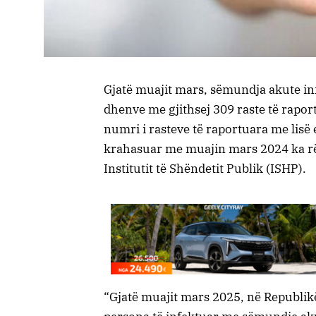
Gjatë muajit mars, sëmundja akute infe
dhenve me gjithsej 309 raste të rapo
numri i rasteve të raportuara me lisë 
krahasuar me muajin mars 2024 ka rëni
Institutit të Shëndetit Publik (ISHP).
“Gjatë muajit mars 2025, në Republik