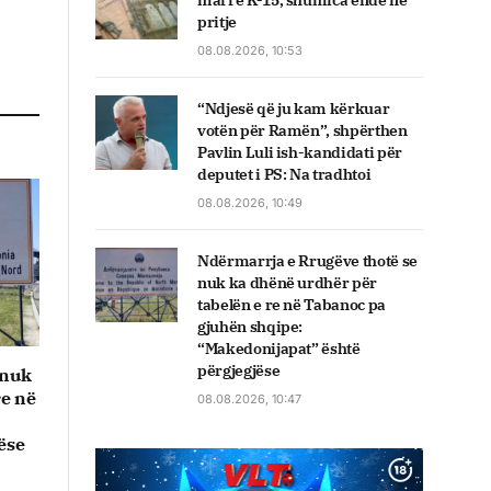
marrë K-15, shumica ende në
pritje
08.08.2026, 10:53
“Ndjesë që ju kam kërkuar
votën për Ramën”, shpërthen
Pavlin Luli ish-kandidati për
deputet i PS: Na tradhtoi
08.08.2026, 10:49
Ndërmarrja e Rrugëve thotë se
nuk ka dhënë urdhër për
tabelën e re në Tabanoc pa
gjuhën shqipe:
“Makedonijapat” është
përgjegjëse
 nuk
re në
08.08.2026, 10:47
ëse