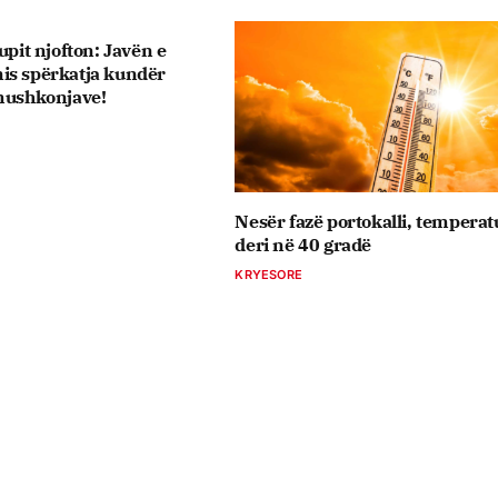
upit njofton: Javën e
is spërkatja kundër
 mushkonjave!
Nesër fazë portokalli, temperat
deri në 40 gradë
KRYESORE