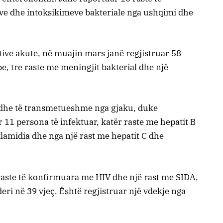
eve dhe intoksikimeve bakteriale nga ushqimi dhe
tive akute, në muajin mars janë regjistruar 58
be, tre raste me meningjit bakterial dhe një
 dhe të transmetueshme nga gjaku, duke
 11 persona të infektuar, katër raste me hepatit B
e klamidia dhe nga një rast me hepatit C dhe
raste të konfirmuara me HIV dhe një rast me SIDA,
eri në 39 vjeç. Është regjistruar një vdekje nga