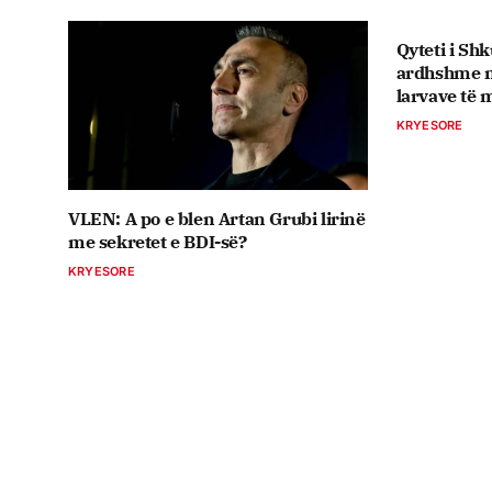
Qyteti i Shk
ardhshme n
larvave të
KRYESORE
VLEN: A po e blen Artan Grubi lirinë
me sekretet e BDI-së?
KRYESORE