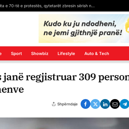
Bombardimet ruse në Ukrainë/ Sulme ajrore në Dnipropetrovsk, dy të vrarë dhe gjashtë të plagosur
e
Sport
Showbiz
Lifestyle
Auto & Tech
 janë regjistruar 309 perso
dhenve
Shpërndaje