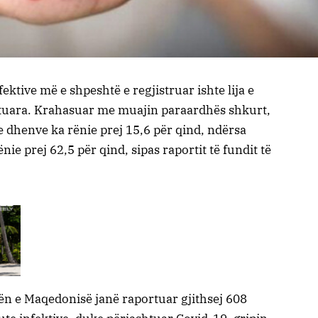
ktive më e shpeshtë e regjistruar ishte lija e
rtuara. Krahasuar me muajin paraardhës shkurt,
e dhenve ka rënie prej 15,6 për qind, ndërsa
e prej 62,5 për qind, sipas raportit të fundit të
ën e Maqedonisë janë raportuar gjithsej 608