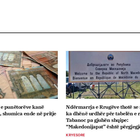
e punëtorëve kanë
Ndërmarrja e Rrugëve thotë se
 shumica ende në pritje
ka dhënë urdhër për tabelën e 
Tabanoc pa gjuhën shqipe:
“Makedonijapat” është përgjegj
KRYESORE