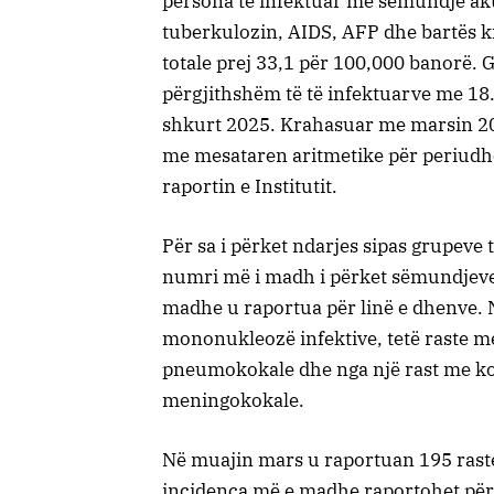
persona të infektuar me sëmundje akut
tuberkulozin, AIDS, AFP dhe bartës kr
totale prej 33,1 për 100,000 banorë. 
përgjithshëm të të infektuarve me 1
shkurt 2025. Krahasuar me marsin 202
me mesataren aritmetike për periudh
raportin e Institutit.
Për sa i përket ndarjes sipas grupeve
numri më i madh i përket sëmundjeve
madhe u raportua për linë e dhenve. 
mononukleozë infektive, tetë raste me
pneumokokale dhe nga një rast me ko
meningokokale.
Në muajin mars u raportuan 195 raste
incidenca më e madhe raportohet për e