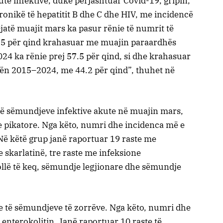
e infektive, duke përjashtuar Covid-19, gripin,
onikë të hepatitit B dhe C dhe HIV, me incidencë
Gjatë muajit mars ka pasur rënie të numrit të
8.5 për qind krahasuar me muajin paraardhës
4 ka rënie prej 57.5 për qind, si dhe krahasuar
ën 2015–2024, me 44.2 për qind”, thuhet në
 të sëmundjeve infektive akute në muajin mars,
 pikatore. Nga këto, numri dhe incidenca më e
Në këtë grup janë raportuar 19 raste me
 skarlatinë, tre raste me infeksione
llë të keq, sëmundje legjionare dhe sëmundje
 të sëmundjeve të zorrëve. Nga këto, numri dhe
nterokolitin. Janë raportuar 10 raste të