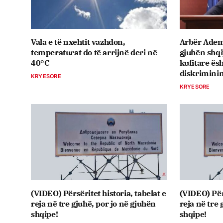
Vala e të nxehtit vazhdon,
Arbër Ademi
temperaturat do të arrijnë deri në
gjuhën shq
40°C
kufitare ësh
diskriminim
KRYESORE
KRYESORE
(VIDEO) Përsëritet historia, tabelat e
(VIDEO) Përs
reja në tre gjuhë, por jo në gjuhën
reja në tre 
shqipe!
shqipe!