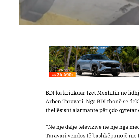
BDI ka kritikuar Izet Mexhitin në lidhje
Arben Taravari. Nga BDI thonë se dekl
thellësisht alarmante për çdo qytetar 
“Në një dalje televizive në një nga me
Taravari vendos të bashkëpunojë me B