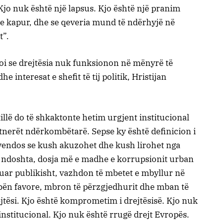
Kjo nuk është një lapsus. Kjo është një pranim
ë e kapur, dhe se qeveria mund të ndërhyjë në
t”.
rmoi se drejtësia nuk funksionon në mënyrë të
 interesat e shefit të tij politik, Hristijan
tillë do të shkaktonte hetim urgjent institucional
nerët ndërkombëtarë. Sepse ky është definicion i
a vendos se kush akuzohet dhe kush lirohet nga
e, ndoshta, dosja më e madhe e korrupsionit urban
ar publikisht, vazhdon të mbetet e mbyllur në
 bën favore, mbron të përzgjedhurit dhe mban të
ejtësi. Kjo është komprometim i drejtësisë. Kjo nuk
institucional. Kjo nuk është rrugë drejt Evropës.