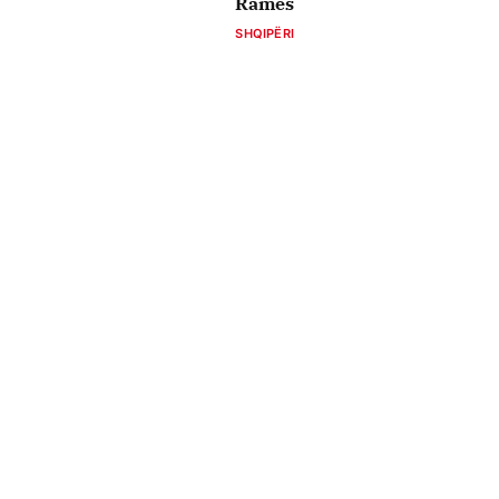
Ramës
SHQIPËRI