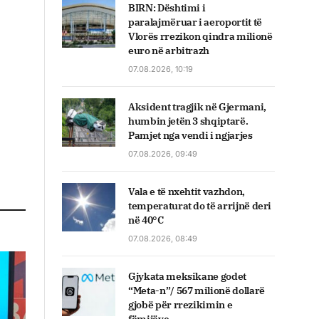
BIRN: Dështimi i
paralajmëruar i aeroportit të
Vlorës rrezikon qindra milionë
euro në arbitrazh
07.08.2026, 10:19
Aksident tragjik në Gjermani,
humbin jetën 3 shqiptarë.
Pamjet nga vendi i ngjarjes
07.08.2026, 09:49
Vala e të nxehtit vazhdon,
temperaturat do të arrijnë deri
në 40°C
07.08.2026, 08:49
Gjykata meksikane godet
“Meta-n”/ 567 milionë dollarë
gjobë për rrezikimin e