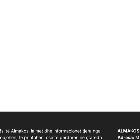
ësi të Almakos, lajmet dhe informacionet tjera nga
ALMAKOS
kopjohen, të printohen, ose të përdoren në çfarëdo
Adresa:
Mi