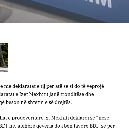
 me deklaratat e tij për atë se si do të veprojë
aratat e Izet Mexhitit janë tronditëse dhe
që beson në shtetin e së drejtës.
diat e proqeveritare, z. Mexhiti deklaroi se “nëse
DI-në, atëherë qeveria do i bën favore BDI- së për