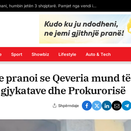
Aksident tragjik në Gjermani, humbin jetën 3 shqiptarë. Pamjet nga vendi i ngjarjes
e
Sport
Showbiz
Lifestyle
Auto & Tech
 e pranoi se Qeveria mund të
 gjykatave dhe Prokurorisë
Shpërndaje