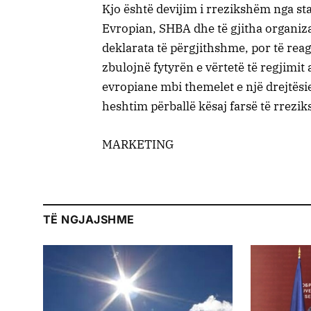
Kjo është devijim i rrezikshëm nga st
Evropian, SHBA dhe të gjitha organi
deklarata të përgjithshme, por të rea
zbulojnë fytyrën e vërtetë të regjimi
evropiane mbi themelet e një drejtësie
heshtim përballë kësaj farsë të rrezi
MARKETING
TË NGJAJSHME