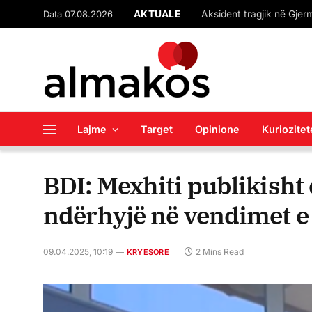
Data 07.08.2026
AKTUALE
Lajme
Target
Opinione
Kuriozitet
BDI: Mexhiti publikisht
ndërhyjë në vendimet e
09.04.2025, 10:19
2 Mins Read
KRYESORE