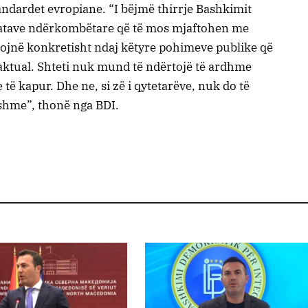
andardet evropiane. “I bëjmë thirrje Bashkimit
zatave ndërkombëtare që të mos mjaftohen me
gojnë konkretisht ndaj këtyre pohimeve publike që
t aktual. Shteti nuk mund të ndërtojë të ardhme
 të kapur. Dhe ne, si zë i qytetarëve, nuk do të
kshme”, thonë nga BDI.