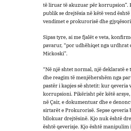
të liruar të akuzuar për korrupsion”. 
publik se drejtësia në këtë vend ësht
vendimet e prokurorisë dhe gjyqësori
Sipas tyre, ai me fjalët e veta, konfi
pavarur, “por udhëhiqet nga urdhrat dhe
Mickoski”.
“Në një shtet normal, një deklaratë e 
dhe reagim të menjëhershëm nga part
pastër i kapjes së shtetit: kur qeveri
korrupsioni. Pikërisht për këtë arsy
në Çair, e dokumentuar dhe e denoncu
sirtarët e Prokurorisë. Sepse qeveria
bllokuar drejtësinë. Kjo nuk është dr
është qeverisje. Kjo është manipulim 