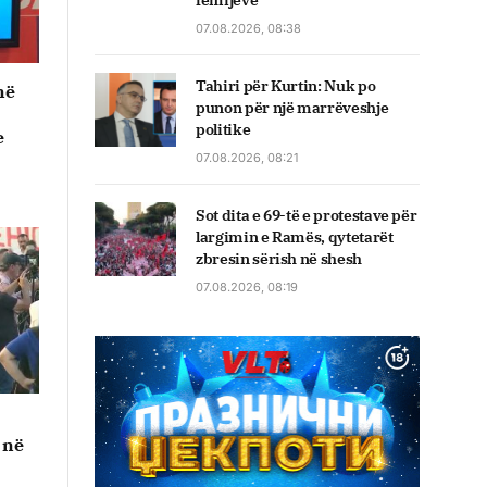
fëmijëve
07.08.2026, 08:38
Tahiri për Kurtin: Nuk po
në
punon për një marrëveshje
politike
e
07.08.2026, 08:21
Sot dita e 69-të e protestave për
largimin e Ramës, qytetarët
zbresin sërish në shesh
07.08.2026, 08:19
 në