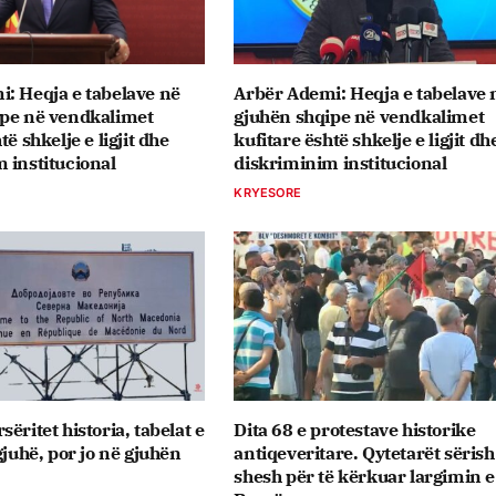
: Heqja e tabelave në
Arbër Ademi: Heqja e tabelave 
ipe në vendkalimet
gjuhën shqipe në vendkalimet
të shkelje e ligjit dhe
kufitare është shkelje e ligjit dh
 institucional
diskriminim institucional
KRYESORE
ëritet historia, tabelat e
Dita 68 e protestave historike
gjuhë, por jo në gjuhën
antiqeveritare. Qytetarët sërish
shesh për të kërkuar largimin e