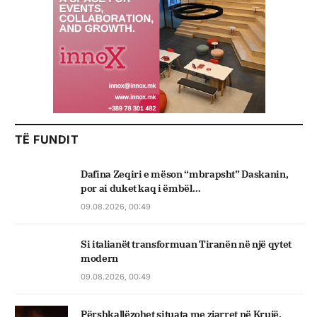
TË FUNDIT
Dafina Zeqiri e mëson “mbrapsht” Daskanin,
por ai duket kaq i ëmbël…
09.08.2026, 00:49
Si italianët transformuan Tiranën në një qytet
modern
09.08.2026, 00:49
Përshkallëzohet situata me zjarret në Krujë,