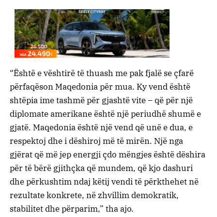
“Është e vështirë të thuash me pak fjalë se çfarë
përfaqëson Maqedonia për mua. Ky vend është
shtëpia ime tashmë për gjashtë vite – që për një
diplomate amerikane është një periudhë shumë e
gjatë. Maqedonia është një vend që unë e dua, e
respektoj dhe i dëshiroj më të mirën. Një nga
gjërat që më jep energji çdo mëngjes është dëshira
për të bërë gjithçka që mundem, që kjo dashuri
dhe përkushtim ndaj këtij vendi të përkthehet në
rezultate konkrete, në zhvillim demokratik,
stabilitet dhe përparim,” tha ajo.