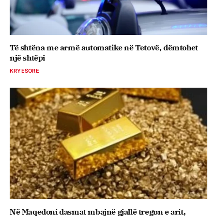
Të shtëna me armë automatike në Tetovë, dëmtohet
një shtëpi
KRYESORE
Në Maqedoni dasmat mbajnë gjallë tregun e arit,