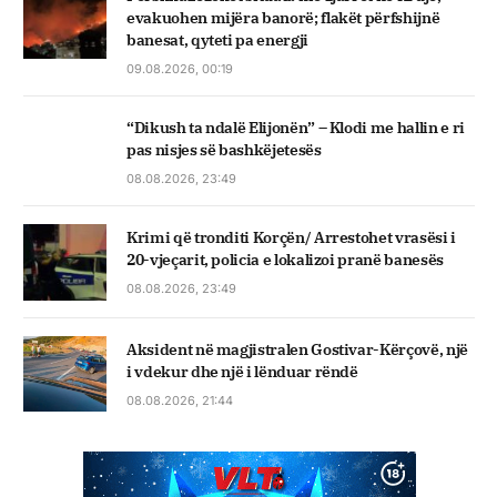
evakuohen mijëra banorë; flakët përfshijnë
banesat, qyteti pa energji
09.08.2026, 00:19
“Dikush ta ndalë Elijonën” – Klodi me hallin e ri
pas nisjes së bashkëjetesës
08.08.2026, 23:49
Krimi që tronditi Korçën/ Arrestohet vrasësi i
20-vjeçarit, policia e lokalizoi pranë banesës
08.08.2026, 23:49
Aksident në magjistralen Gostivar-Kërçovë, një
i vdekur dhe një i lënduar rëndë
08.08.2026, 21:44