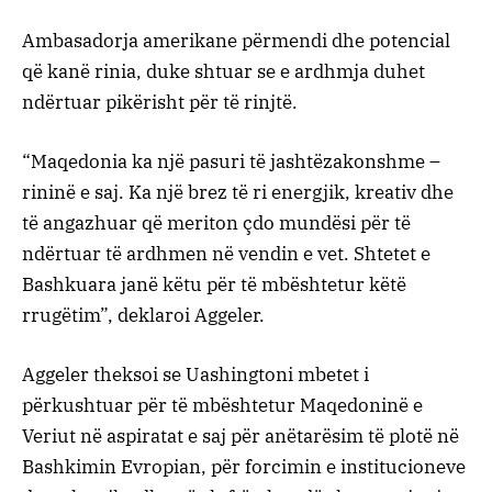
Ambasadorja amerikane përmendi dhe potencial
që kanë rinia, duke shtuar se e ardhmja duhet
ndërtuar pikërisht për të rinjtë.
“Maqedonia ka një pasuri të jashtëzakonshme –
rininë e saj. Ka një brez të ri energjik, kreativ dhe
të angazhuar që meriton çdo mundësi për të
ndërtuar të ardhmen në vendin e vet. Shtetet e
Bashkuara janë këtu për të mbështetur këtë
rrugëtim”, deklaroi Aggeler.
Aggeler theksoi se Uashingtoni mbetet i
përkushtuar për të mbështetur Maqedoninë e
Veriut në aspiratat e saj për anëtarësim të plotë në
Bashkimin Evropian, për forcimin e institucioneve