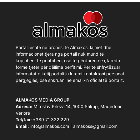
Portali është në pronësi të Almakos, lajmet dhe
informacionet tjera nga portali nuk mund të
kopjohen, të printohen, ose të përdoren në çfarëdo
forme tjetër për qëllime përfitimi. Për të shfrytëzuar
informatat e këtij portali ju lutemi kontaktoni personat
përgjegjës, ose shkruani në email-in oficial të portalit.
ALMAKOS MEDIA GROUP
Adresa:
Miroslav Krleza 14, 1000 Shkup, Maqedoni
Veriore
Tel/fax:
+389 71 322 229
Email:
info@almakos.com
|
almakoss@gmail.com