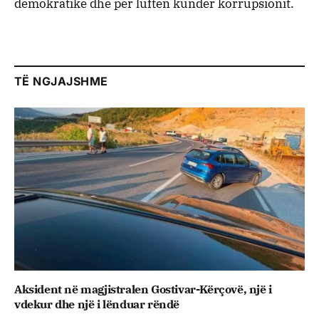
demokratike dhe për luftën kundër korrupsionit.
TË NGJAJSHME
Aksident në magjistralen Gostivar-Kërçovë, një i
vdekur dhe një i lënduar rëndë