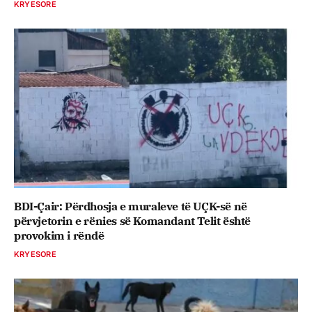
KRYESORE
BDI-Çair: Përdhosja e muraleve të UÇK-së në
përvjetorin e rënies së Komandant Telit është
provokim i rëndë
KRYESORE