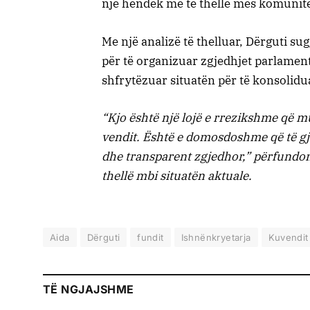
një hendek më të thellë mes komunitet
Me një analizë të thelluar, Dërguti su
për të organizuar zgjedhjet parlament
shfrytëzuar situatën për të konsolidua
“Kjo është një lojë e rrezikshme që mu
vendit. Është e domosdoshme që të gji
dhe transparent zgjedhor,” përfundon 
thellë mbi situatën aktuale.
Aida
Dërguti
fundit
Ishnënkryetarja
Kuvendit
TË NGJAJSHME