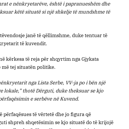
emrat e nënkryetarëve, është i papranueshëm dhe
ksuar këtë situatë si një shkelje të mundshme të
etëvendosje janë të qëllimshme, duke tentuar të
ryetarit të kuvendit.
në kërkesa të reja për shqyrtim nga Gjykata
ë tej situatën politike.
nkryetarit nga Lista Serbe, VV-ja po i bën një
ve lokale,” thotë Dërguti, duke theksuar se kjo
 përfaqësimin e serbëve në Kuvend.
 përfaqësues të vërtetë dhe jo figura që
ti shpreh shqetësimin se kjo situatë do të krijojë