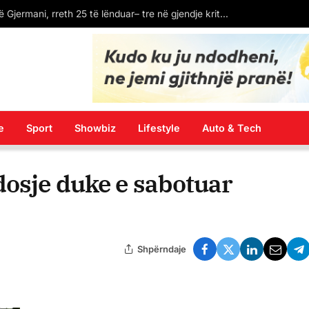
LAJM I FUNDIT: Spanja ekstradon në Kosovë Dukagjin Nikollajn, protagonistin e përleshjes në “Bon Vivant”
e
Sport
Showbiz
Lifestyle
Auto & Tech
dosje duke e sabotuar
Shpërndaje