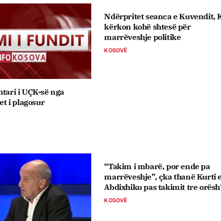
Ndërpritet seanca e Kuvendit, 
kërkon kohë shtesë për
marrëveshje politike
KOSOVË
htari i UÇK-së nga
jet i plagosur
“Takim i mbarë, por ende pa
marrëveshje”, çka thanë Kurti 
Abdixhiku pas takimit tre orësh
KOSOVË