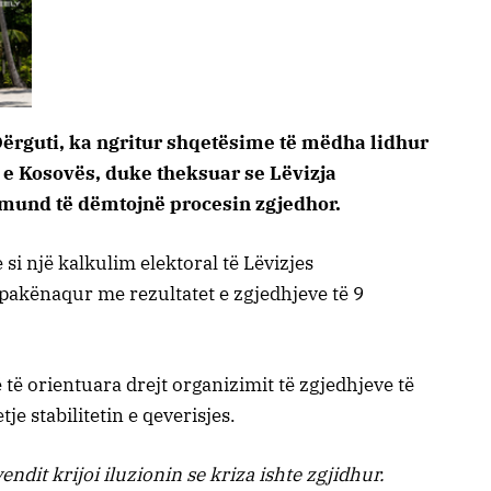
Dërguti, ka ngritur shqetësime të mëdha lidhur
 e Kosovës, duke theksuar se Lëvizja
mund të dëmtojnë procesin zgjedhor.
si një kalkulim elektoral të Lëvizjes
 e pakënaqur me rezultatet e zgjedhjeve të 9
 të orientuara drejt organizimit të zgjedhjeve të
e stabilitetin e qeverisjes.
endit krijoi iluzionin se kriza ishte zgjidhur.