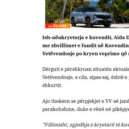
Ish-nënkryetarja e kuvendit, Aida 
me zhvillimet e fundit në Kuvendin
Vetëvendosje po kryen veprime që 
Dërguti e përshkruan situatën aktuale 
Vetëvendosje, e cila, sipas saj, është
shkurtit.
Ajo thekson se përpjekjet e VV-së janë
parakohshme, duke e vënë në pikëpyetj
“Fillimisht, zgjedhja e kryetarit të kuv