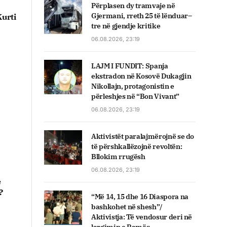
Përplasen dy tramvaje në
Gjermani, rreth 25 të lënduar–
Kurti
tre në gjendje kritike
06.08.2026, 23:19
LAJM I FUNDIT: Spanja
ekstradon në Kosovë Dukagjin
Nikollajn, protagonistin e
përleshjes në “Bon Vivant”
06.08.2026, 23:19
Aktivistët paralajmërojnë se do
të përshkallëzojnë revoltën:
Bllokim rrugësh
06.08.2026, 23:19
e
?
“Më 14, 15 dhe 16 Diaspora na
bashkohet në shesh”/
Aktivistja: Të vendosur deri në