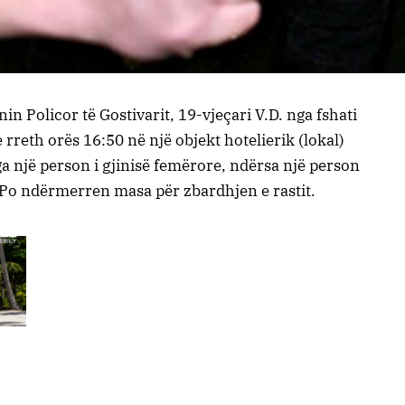
n Policor të Gostivarit, 19-vjeçari V.D. nga fshati
 rreth orës 16:50 në një objekt hotelierik (lokal)
ga një person i gjinisë femërore, ndërsa një person
 Po ndërmerren masa për zbardhjen e rastit.