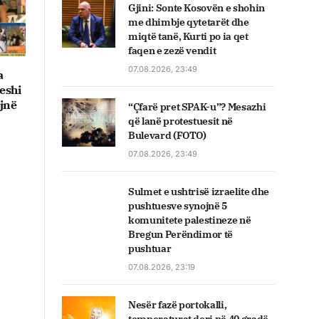
Gjini: Sonte Kosovën e shohin
me dhimbje qytetarët dhe
miqtë tanë, Kurti po ia qet
faqen e zezë vendit
07.08.2026, 23:49
a
eshi
ojnë
“Çfarë pret SPAK-u”? Mesazhi
që lanë protestuesit në
Bulevard (FOTO)
07.08.2026, 23:49
Sulmet e ushtrisë izraelite dhe
pushtuesve synojnë 5
komunitete palestineze në
Bregun Perëndimor të
pushtuar
07.08.2026, 23:19
Nesër fazë portokalli,