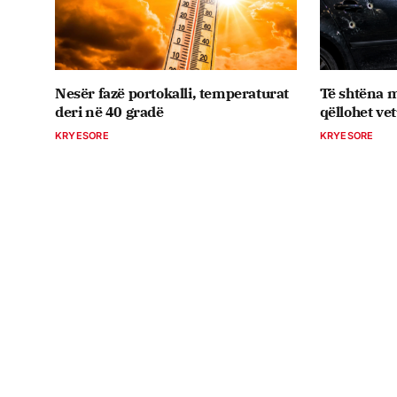
Nesër fazë portokalli, temperaturat
Të shtëna m
deri në 40 gradë
qëllohet ve
KRYESORE
KRYESORE