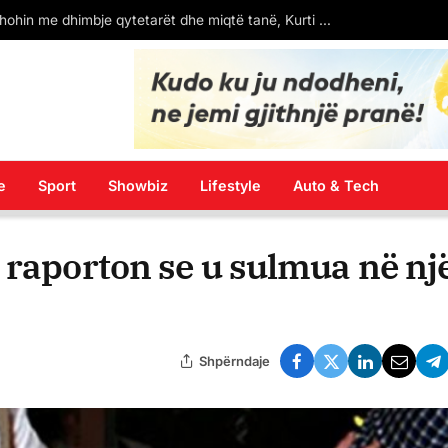
esazhi që lanë protestuesit në Bulevard (FOTO)
e
Sport
Showbiz
Lifestyle
Auto & Tech
 raporton se u sulmua në nj
Shpërndaje