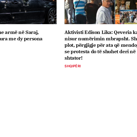
e armë në Saraj,
Aktivisti Edison Lika: Qeveria k
tura me dy persona
nisur numërimin mbrapsht. Sh
plot, përgjigje për ata që mend
se protesta do të shuhet deri në
shtator!
SHQIPËRI