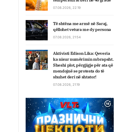
temperaturat deri në 40 gradë
07.08.2026, 22:19
Të shtëna me armë në Saraj,
qëllohet vetura me dy persona
07.08.2026, 21:54
Aktivisti Edison Lika: Qeveria
ka nisur numërimin mbrapsht.
Sheshi plot, përgjigje për ata që
mendojnë se protesta do të
shuhet deri në shtator!
07.08.2026, 21:19