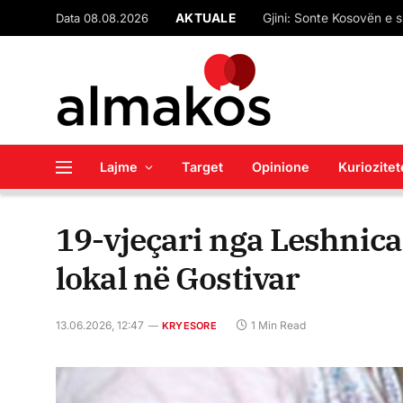
Data 08.08.2026
AKTUALE
“Çfarë pret SPAK-u”? M
Lajme
Target
Opinione
Kuriozitet
19-vjeçari nga Leshnica
lokal në Gostivar
13.06.2026, 12:47
1 Min Read
KRYESORE