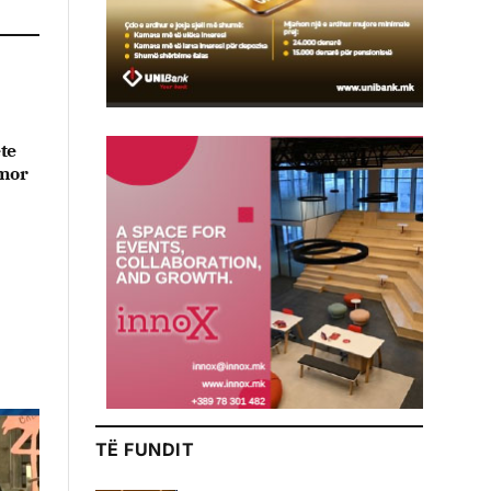
te
imor
TË FUNDIT