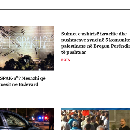
Sulmet e ushtrisë izraelite dhe
pushtuesve synojnë 5 komunite
palestineze në Bregun Perënd
të pushtuar
BOTA
 SPAK-u”? Mesazhi që
tuesit në Bulevard