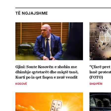
TË NGJAJSHME
Gjini: Sonte Kosovën e shohin me
“Çfarë pret
dhimbje qytetarët dhe miqtë tanë,
lanë protes
Kurti po ia qet faqen e zezë vendit
(FOTO)
KOSOVË
SHQIPËRI