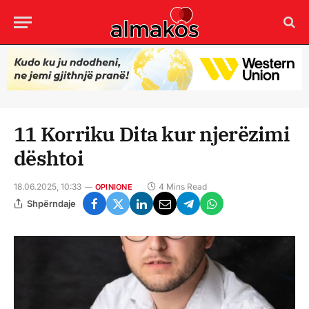
11 Korriku Dita kur njerëzimi
dështoi
18.06.2025, 10:33
4 Mins Read
OPINIONE
Shpërndaje