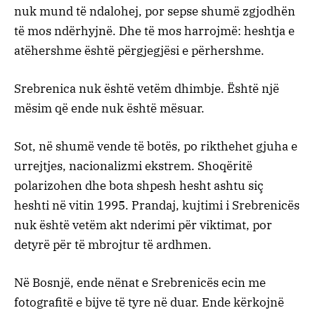
nuk mund të ndalohej, por sepse shumë zgjodhën
të mos ndërhyjnë. Dhe të mos harrojmë: heshtja e
atëhershme është përgjegjësi e përhershme.
Srebrenica nuk është vetëm dhimbje. Është një
mësim që ende nuk është mësuar.
Sot, në shumë vende të botës, po rikthehet gjuha e
urrejtjes, nacionalizmi ekstrem. Shoqëritë
polarizohen dhe bota shpesh hesht ashtu siç
heshti në vitin 1995. Prandaj, kujtimi i Srebrenicës
nuk është vetëm akt nderimi për viktimat, por
detyrë për të mbrojtur të ardhmen.
Në Bosnjë, ende nënat e Srebrenicës ecin me
fotografitë e bijve të tyre në duar. Ende kërkojnë