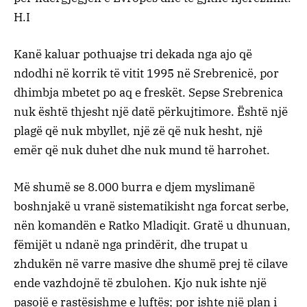
H.I
Kanë kaluar pothuajse tri dekada nga ajo që
ndodhi në korrik të vitit 1995 në Srebrenicë, por
dhimbja mbetet po aq e freskët. Sepse Srebrenica
nuk është thjesht një datë përkujtimore. Është një
plagë që nuk mbyllet, një zë që nuk hesht, një
emër që nuk duhet dhe nuk mund të harrohet.
Më shumë se 8.000 burra e djem myslimanë
boshnjakë u vranë sistematikisht nga forcat serbe,
nën komandën e Ratko Mladiqit. Gratë u dhunuan,
fëmijët u ndanë nga prindërit, dhe trupat u
zhdukën në varre masive dhe shumë prej të cilave
ende vazhdojnë të zbulohen. Kjo nuk ishte një
pasojë e rastësishme e luftës; por ishte një plan i