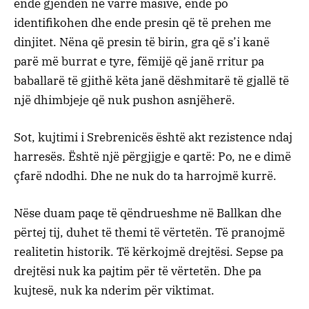
ende gjenden në varre masive, ende po
identifikohen dhe ende presin që të prehen me
dinjitet. Nëna që presin të birin, gra që s’i kanë
parë më burrat e tyre, fëmijë që janë rritur pa
baballarë të gjithë këta janë dëshmitarë të gjallë të
një dhimbjeje që nuk pushon asnjëherë.
Sot, kujtimi i Srebrenicës është akt rezistence ndaj
harresës. Është një përgjigje e qartë: Po, ne e dimë
çfarë ndodhi. Dhe ne nuk do ta harrojmë kurrë.
Nëse duam paqe të qëndrueshme në Ballkan dhe
përtej tij, duhet të themi të vërtetën. Të pranojmë
realitetin historik. Të kërkojmë drejtësi. Sepse pa
drejtësi nuk ka pajtim për të vërtetën. Dhe pa
kujtesë, nuk ka nderim për viktimat.