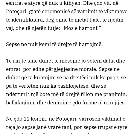
eshtrat e atyre që nuk u kthyen. Dhe çdo vit, në
Potoçari, gjatë ceremonisë së varrimit të viktimave
të identifikuara, dëgjojmë të njetat fjalë, të njëjtin
vaj, dhe të njetën lutje: “Mos e harroni!”
Sepse ne nuk kemi të drejtë të harrojmë!
Të rinjtë tanë duhet të mësojnë jo vetëm datat dhe
emrat, por edhe përgjegjësinë morale. Sepse ne
duhet që ta kuptojmi se pa drejtësi nuk ka paqe, se
pa të vërtetën nuk ka bashkëjetesë, dhe se
ndërtimi i një bote më të drejtë fillon me pranimin,
ballafaqimin dhe dënimin e çdo forme të urrejtjes.
Në çdo 11 korrik, në Potoçari, varrosen viktimat e
reja jo sepse janë vrarë tani, por sepse trupat e tyre