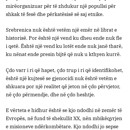
mirëorganizuar për të zhdukur një popullsi për
shkak të fesë dhe përkatësisë së saj etnike.
Srebrenica nuk është vetëm një emër në librat e
historisë. Por është një vend ku dheu ende nuk fle
i qetë. Është një vend ku lotët ende nuk janë tharë,
ku nënat ende presin bijtë që nuk u kthyen kurrë.
Çdo varr i ri që hapet, çdo trup i ri që identifikohet,
është një kujtesë se gjenocidi nuk është vetëm e
shkuara por një realitet që jeton në çdo përvjetor,
në çdo përmendje, dhe në çdo heshtje.
E vërteta e hidhur është se kjo ndodhi në zemër të
Evropës, në fund të shekullit XX, nën mbikëqyrjen
e misioneve ndërkombëtare. Kjo ndodhi jo sepse