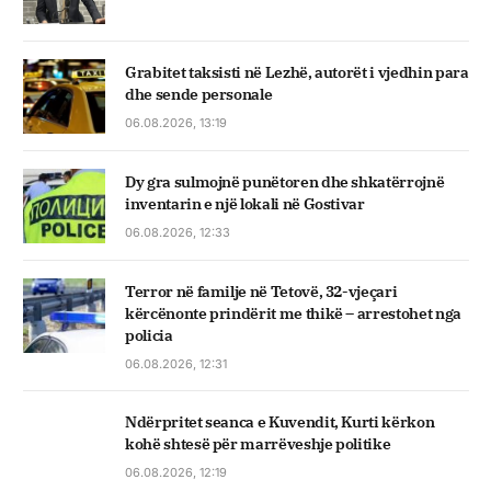
Grabitet taksisti në Lezhë, autorët i vjedhin para
dhe sende personale
06.08.2026, 13:19
Dy gra sulmojnë punëtoren dhe shkatërrojnë
inventarin e një lokali në Gostivar
06.08.2026, 12:33
Terror në familje në Tetovë, 32-vjeçari
kërcënonte prindërit me thikë – arrestohet nga
policia
06.08.2026, 12:31
Ndërpritet seanca e Kuvendit, Kurti kërkon
kohë shtesë për marrëveshje politike
06.08.2026, 12:19