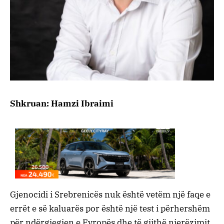
Shkruan: Hamzi Ibraimi
Gjenocidi i Srebrenicës nuk është vetëm një faqe e
errët e së kaluarës por është një test i përhershëm
për ndërgjegjen e Evropës dhe të gjithë njerëzimit.