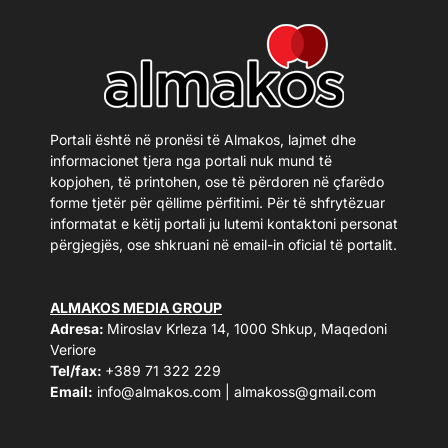
Portali është në pronësi të Almakos, lajmet dhe
informacionet tjera nga portali nuk mund të
kopjohen, të printohen, ose të përdoren në çfarëdo
forme tjetër për qëllime përfitimi. Për të shfrytëzuar
informatat e këtij portali ju lutemi kontaktoni personat
përgjegjës, ose shkruani në email-in oficial të portalit.
ALMAKOS MEDIA GROUP
Adresa:
Miroslav Krleza 14, 1000 Shkup, Maqedoni
Veriore
Tel/fax:
+389 71 322 229
Email:
info@almakos.com
|
almakoss@gmail.com