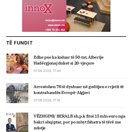
TË FUNDIT
Edhe pse ka kaluar të 50-tat, Alberije
Hadërgjonaj duket si 20-vjeçare
07.08.2026, 17:49
Arrestohen 78 të dyshuar në goditjen e rrjetit të
kontrabandës Evropë-Algjeri
07.08.2026, 17:19
VËZHGIMI/ BERALB sh.p.k fitoi 15 mln euro nga
bakri shqiptar, por po mbyt fshatra të tërë me
ndotje