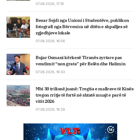
07.08.2026, 17:19
Besar Sejdi nga Unioni i Studentëve, publikon
fotografi nga Bërvenica në ditën e shpalljes së
zgjedhjeve lokale
07.08.2026, 16:56
Bujar Osmani kërkesë Tiranës zyrtare pas
vendimit “non grata” për Belën dhe Halimin
07.08.2026, 16:33
Mbi 30 trilionë juanë: Tregtia e mallrave të Kinës
tregon rritje të fortë në shtatë muajt e parë të
vitit 2026
07.08.2026, 16:28