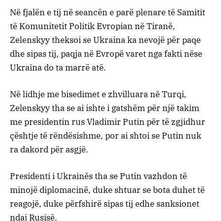
Në fjalën e tij në seancën e parë plenare të Samitit
të Komunitetit Politik Evropian në Tiranë,
Zelenskyy theksoi se Ukraina ka nevojë për paqe
dhe sipas tij, paqja në Evropë varet nga fakti nëse
Ukraina do ta marrë atë.
Në lidhje me bisedimet e zhvilluara në Turqi,
Zelenskyy tha se ai ishte i gatshëm për një takim
me presidentin rus Vladimir Putin për të zgjidhur
çështje të rëndësishme, por ai shtoi se Putin nuk
ra dakord për asgjë.
Presidenti i Ukrainës tha se Putin vazhdon të
minojë diplomacinë, duke shtuar se bota duhet të
reagojë, duke përfshirë sipas tij edhe sanksionet
ndaj Rusisë.