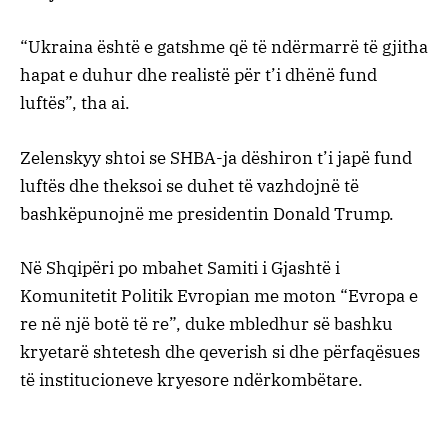
“Ukraina është e gatshme që të ndërmarrë të gjitha
hapat e duhur dhe realistë për t’i dhënë fund
luftës”, tha ai.
Zelenskyy shtoi se SHBA-ja dëshiron t’i japë fund
luftës dhe theksoi se duhet të vazhdojnë të
bashkëpunojnë me presidentin Donald Trump.
Në Shqipëri po mbahet Samiti i Gjashtë i
Komunitetit Politik Evropian me moton “Evropa e
re në një botë të re”, duke mbledhur së bashku
kryetarë shtetesh dhe qeverish si dhe përfaqësues
të institucioneve kryesore ndërkombëtare.