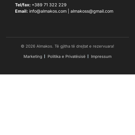
Tel/fax:
+389 71 322 229
Email:
info@almakos.com
|
almakoss@gmail.com
© 2026 Almakos. Të gjitha të drejtat e rezervuara!
Marketing
Politika e Privatësisë
Impressum