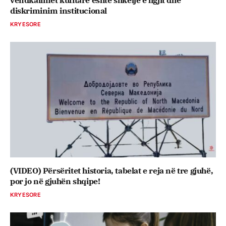
diskriminim institucional
KRYESORE
(VIDEO) Përsëritet historia, tabelat e reja në tre gjuhë,
por jo në gjuhën shqipe!
KRYESORE