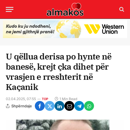
U qëllua derisa po hynte në
banesë, krejt çka dihet për
vrasjen e rreshterit në
Kaçanik
02.04.2025, 07:55
1 Min Read
TOP
Shpërndaje