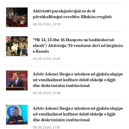
Aktivistët paralajmërojnë se do të
përshkallëzojnë revoltën: Bllokim rrugësh
06.08.2026, 23:19
“Më 14, 15 dhe 16 Diaspora na bashkohet në
shesh”/ Aktivistja: Të vendosur deri në largimin
e Ramës
06.08.2026, 21:49
Arbër Ademi: Heqja e tabelave në gjuhën shqipe
në vendkalimet kufitare është shkelje e ligjit
dhe diskriminim institucional
06.08.2026, 21:49
Arbër Ademi: Heqja e tabelave në gjuhën shqipe
në vendkalimet kufitare është shkelje e ligjit
dhe diskriminim institucional
06.08.2026, 21:18