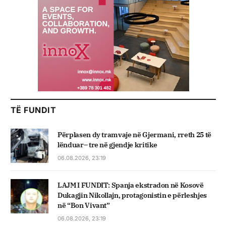
TË FUNDIT
Përplasen dy tramvaje në Gjermani, rreth 25 të
lënduar– tre në gjendje kritike
06.08.2026, 23:19
LAJM I FUNDIT: Spanja ekstradon në Kosovë
Dukagjin Nikollajn, protagonistin e përleshjes
në “Bon Vivant”
06.08.2026, 23:19