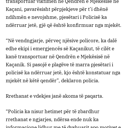
transportuar viktimën në Qendrën e Mjekësisë në
Kaçani, pavarësisht përpjekjeve për t’i dhënë
ndihmën e nevojshme, pjesëtari i Policisë ka
ndërruar jetë, gjë që është konfirmuar nga mjekët.
“Në vendngjarje, përveç njësive policore, ka dalë
edhe ekipi i emergjencës së Kaçanikut, të cilët e
kanë transportuar në Qendrën e Mjekësisë në
Kaçanik. Si pasojë e plagëve të marra pjesëtari i
policisë ka ndërruar jetë, kjo është konstatuar nga
mjekët në këtë qendër”, deklaron policia.
Rrethanat e vdekjes janë akoma të paqarta.
“Policia ka nisur hetimet për të zbardhur
rrethanat e ngjarjes, ndërsa ende nuk ka
informacione lidhur me të dyshuarit apo motivet e