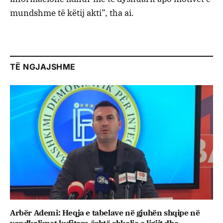
mundshme të këtij akti”, tha ai.
TË NGJAJSHME
Arbër Ademi: Heqja e tabelave në gjuhën shqipe në
vendkalimet kufitare është shkelje e ligjit dhe