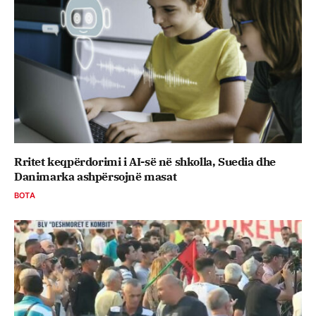
Rritet keqpërdorimi i AI-së në shkolla, Suedia dhe
Danimarka ashpërsojnë masat
BOTA