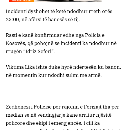
Incidenti dyshohet të ketë ndodhur rreth orës
23:00, në afërsi të banesës së tij.
Rasti e kanë konfirmuar edhe nga Policia e
Kosovës, që pohojnë se incidenti ka ndodhur në
rrugën “Idriz Seferi”.
Viktima Lika ishte duke hyrë ndërtesën ku banon,
në momentin kur ndodhi sulmi me armë.
Zëdhënësi i Policisë për rajonin e Ferizajt tha për
median se në vendngjarje kanë arritur njësitë
policore dhe ekipi i emergjencës, i cili ka