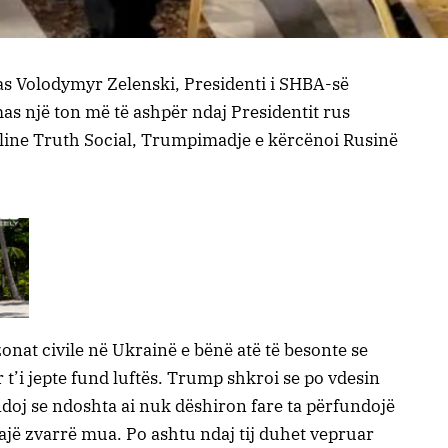
as Volodymyr Zelenski, Presidenti i SHBA-së
as një ton më të ashpër ndaj Presidentit rus
nline Truth Social, Trumpimadje e kërcënoi Rusinë
onat civile në Ukrainë e bënë atë të besonte se
r t’i jepte fund luftës. Trump shkroi se po vdesin
oj se ndoshta ai nuk dëshiron fare ta përfundojë
ajë zvarrë mua. Po ashtu ndaj tij duhet vepruar