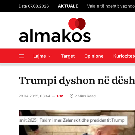
Data 07.08.2026
AKTUALE
Lajme
Target
Opinione
Kuriozitet
Trumpi dyshon në dëshi
28.04.2025, 08:44
2 Mins Read
TOP