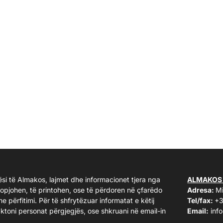
ësi të Almakos, lajmet dhe informacionet tjera nga
ALMAKOS
kopjohen, të printohen, ose të përdoren në çfarëdo
Adresa:
Mi
me përfitimi. Për të shfrytëzuar informatat e këtij
Tel/fax:
+3
taktoni personat përgjegjës, ose shkruani në email-in
Email:
inf