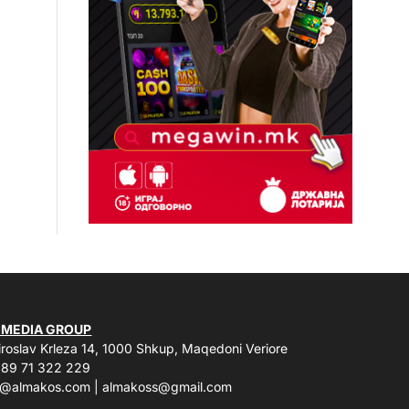
 MEDIA GROUP
roslav Krleza 14, 1000 Shkup, Maqedoni Veriore
89 71 322 229
o@almakos.com
|
almakoss@gmail.com