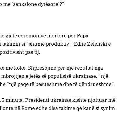
po me ‘sanksione dytësore’?”
më gjatë ceremonive mortore për Papa
i takimin si “shumë produktiv”. Edhe Zelenski e
zitivisht pas tij.
ë më kokë. Shpresojmë për një rezultat nga
mbrojtjen e jetës së popullsisë ukrainase, “një
he “një paqe të besueshme dhe të qëndrueshme”.
 15 minuta. Presidenti ukrainas kishte njoftuar më
illonte në Romë edhe disa takime që kanë si synim