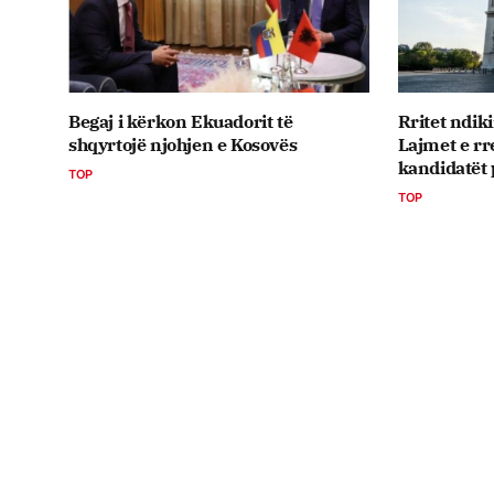
Begaj i kërkon Ekuadorit të
Rritet ndik
shqyrtojë njohjen e Kosovës
Lajmet e r
kandidatët 
TOP
TOP