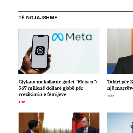
TË NGJAJSHME
Gjykata meksikane godet “Meta-n”/
Tahiri për 
567 milionë dollarë gjobë për
një marrëve
rrezikimin e fëmijëve
TOP
TOP