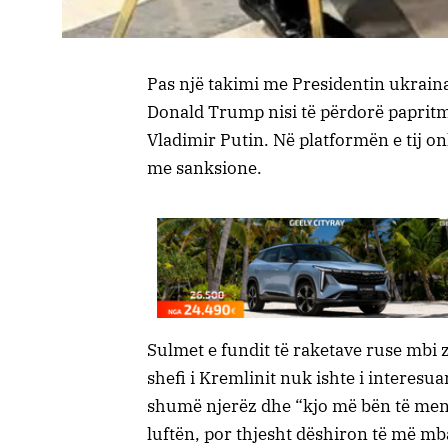
Pas një takimi me Presidentin ukrain
Donald Trump nisi të përdorë papritm
Vladimir Putin. Në platformën e tij o
me sanksione.
Sulmet e fundit të raketave ruse mbi z
shefi i Kremlinit nuk ishte i interesua
shumë njerëz dhe “kjo më bën të mend
luftën, por thjesht dëshiron të më mb