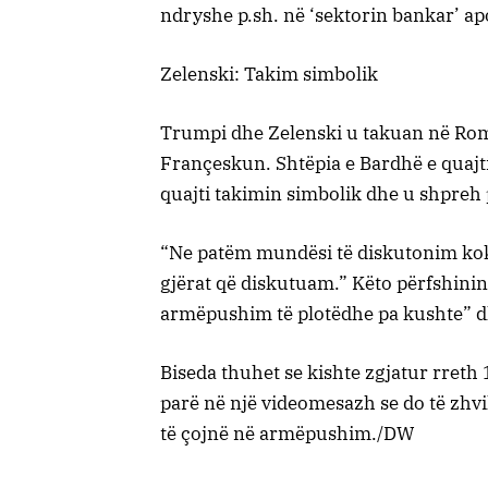
ndryshe p.sh. në ‘sektorin bankar’ a
Zelenski: Takim simbolik
Trumpi dhe Zelenski u takuan në Ro
Françeskun. Shtëpia e Bardhë e quajt
quajti takimin simbolik dhe u shpreh po
“Ne patëm mundësi të diskutonim kok
gjërat që diskutuam.” Këto përfshinin 
armëpushim të plotëdhe pa kushte” d
Biseda thuhet se kishte zgjatur rreth
parë në një videomesazh se do të zhv
të çojnë në armëpushim./DW