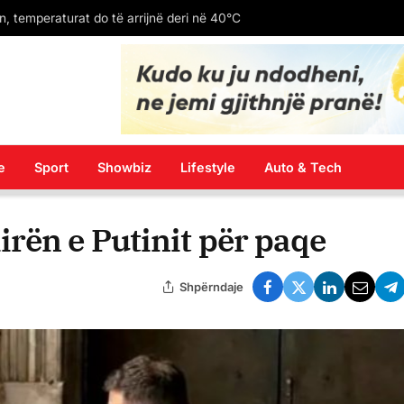
Gjykata meksikane godet “Meta-n”/ 567 milionë dollarë gjobë për rrezikimin e fëmijëve
e
Sport
Showbiz
Lifestyle
Auto & Tech
rën e Putinit për paqe
Shpërndaje