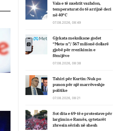
Vala e të nxehtit vazhdon,
temperaturat do të arrijnë deri
në 40°C
07.08.2026, 08:49
Gjykata meksikane godet
“Meta-n”/ 567 milionë dollarë
gjobë për rrezikimin e
fëmijëve
07.08.2026, 08:38
Tahiri për Kurtin: Nuk po
punon për një marrëveshje
politike
07.08.2026, 08:21
Sot dita e 69-të e protestave për
largimin e Ramës, qytetarët
zbresin sërish në shesh