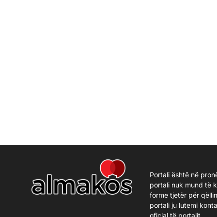
Portali është në pron
portali nuk mund të 
forme tjetër për qëlli
portali ju lutemi kon
oficial të portalit.