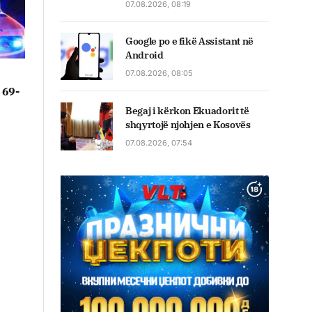
07.08.2026, 08:19
Google po e fikë Assistant në
Android
07.08.2026, 08:05
/ 69-
Begaj i kërkon Ekuadorit të
shqyrtojë njohjen e Kosovës
07.08.2026, 07:54