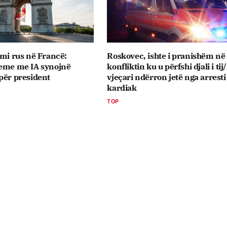
imi rus në Francë:
Roskovec, ishte i pranishëm në
reme me IA synojnë
konfliktin ku u përfshi djali i tij
për president
vjeçari ndërron jetë nga arresti
kardiak
TOP