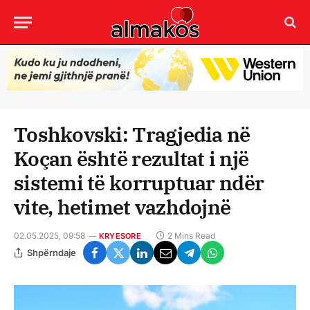
Toshkovski: Tragjedia në
Koçan është rezultat i një
sistemi të korruptuar ndër
vite, hetimet vazhdojnë
02.05.2025, 09:58
2 Mins Read
KRYESORE
Shpërndaje