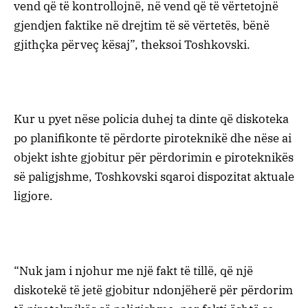
vend që të kontrollojnë, në vend që të vërtetojnë
gjendjen faktike në drejtim të së vërtetës, bënë
gjithçka përveç kësaj”, theksoi Toshkovski.
Kur u pyet nëse policia duhej ta dinte që diskoteka
po planifikonte të përdorte piroteknikë dhe nëse ai
objekt ishte gjobitur për përdorimin e piroteknikës
së paligjshme, Toshkovski sqaroi dispozitat aktuale
ligjore.
“Nuk jam i njohur me një fakt të tillë, që një
diskotekë të jetë gjobitur ndonjëherë për përdorim