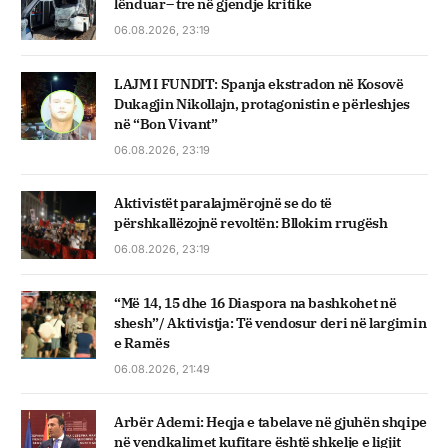
lënduar– tre në gjendje kritike
06.08.2026, 23:19
LAJM I FUNDIT: Spanja ekstradon në Kosovë
Dukagjin Nikollajn, protagonistin e përleshjes
në “Bon Vivant”
06.08.2026, 23:19
Aktivistët paralajmërojnë se do të
përshkallëzojnë revoltën: Bllokim rrugësh
06.08.2026, 23:19
“Më 14, 15 dhe 16 Diaspora na bashkohet në
shesh”/ Aktivistja: Të vendosur deri në largimin
e Ramës
06.08.2026, 21:49
Arbër Ademi: Heqja e tabelave në gjuhën shqipe
në vendkalimet kufitare është shkelje e ligjit