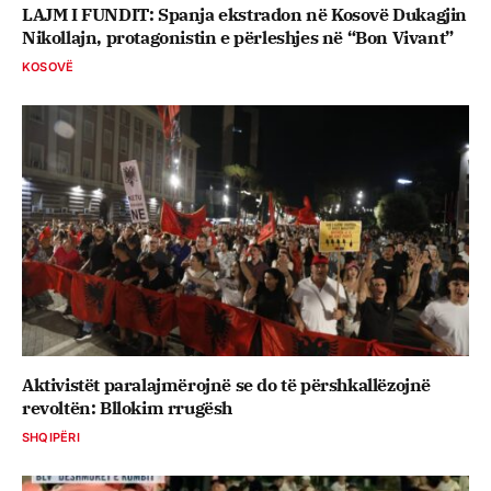
LAJM I FUNDIT: Spanja ekstradon në Kosovë Dukagjin
Nikollajn, protagonistin e përleshjes në “Bon Vivant”
KOSOVË
Aktivistët paralajmërojnë se do të përshkallëzojnë
revoltën: Bllokim rrugësh
SHQIPËRI