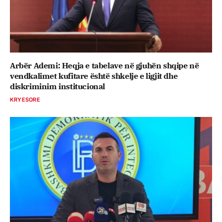
Arbër Ademi: Heqja e tabelave në gjuhën shqipe në
vendkalimet kufitare është shkelje e ligjit dhe
diskriminim institucional
KRYESORE