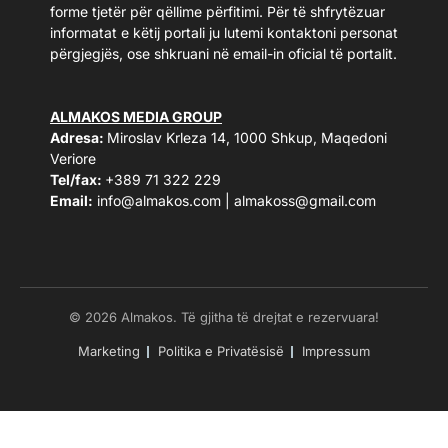
forme tjetër për qëllime përfitimi. Për të shfrytëzuar
informatat e këtij portali ju lutemi kontaktoni personat
përgjegjës, ose shkruani në email-in oficial të portalit.
ALMAKOS MEDIA GROUP
Adresa:
Miroslav Krleza 14, 1000 Shkup, Maqedoni
Veriore
Tel/fax:
+389 71 322 229
Email:
info@almakos.com
|
almakoss@gmail.com
© 2026 Almakos. Të gjitha të drejtat e rezervuara!
Marketing
Politika e Privatësisë
Impressum