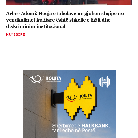
Arbër Ademi: Heqja e tabelave në gjuhën shqipe në
vendkalimet kufitare është shkelje e ligjit dhe
diskriminim institucional
KRYESORE