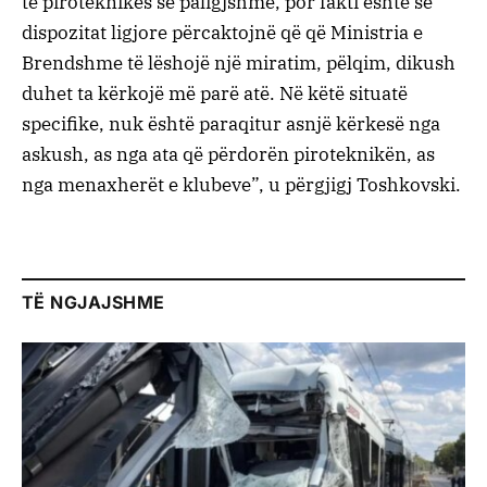
të piroteknikës së paligjshme, por fakti është se
dispozitat ligjore përcaktojnë që që Ministria e
Brendshme të lëshojë një miratim, pëlqim, dikush
duhet ta kërkojë më parë atë. Në këtë situatë
specifike, nuk është paraqitur asnjë kërkesë nga
askush, as nga ata që përdorën piroteknikën, as
nga menaxherët e klubeve”, u përgjigj Toshkovski.
TË NGJAJSHME