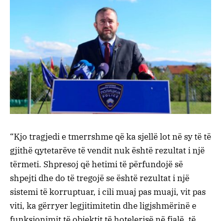
“Kjo tragjedi e tmerrshme që ka sjellë lot në sy të të
gjithë qytetarëve të vendit nuk është rezultat i një
tërmeti. Shpresoj që hetimi të përfundojë së
shpejti dhe do të tregojë se është rezultat i një
sistemi të korruptuar, i cili muaj pas muaji, vit pas
viti, ka gërryer legjitimitetin dhe ligjshmërinë e
funksionimit të objektit të hotelerisë në fjalë, të