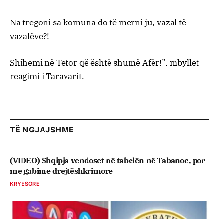
Na tregoni sa komuna do të merni ju, vazal të
vazalëve?!
Shihemi në Tetor që është shumë Afër!”, mbyllet
reagimi i Taravarit.
TË NGJAJSHME
(VIDEO) Shqipja vendoset në tabelën në Tabanoc, por
me gabime drejtëshkrimore
KRYESORE