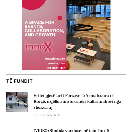
TË FUNDIT
Vritet pjesëtari i Forcave të Armatosura në
Korçë, u qëllua me breshëri kallashnikovi nga
shoku i tij
08.08.2026, 17:49
(VIDEO) Shqipja vendoset në tabelën në