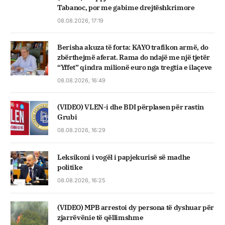
Tabanoc, por me gabime drejtëshkrimore
08.08.2026, 17:19
Berisha akuza të forta: KAYO trafikon armë, do
zbërthejmë aferat. Rama do ndajë me një tjetër
“Yffet” qindra milionë euro nga tregtia e ilaçeve
08.08.2026, 16:49
(VIDEO) VLEN-i dhe BDI përplasen për rastin
Grubi
08.08.2026, 16:29
Leksikoni i vogël i papjekurisë së madhe
politike
08.08.2026, 16:25
(VIDEO) MPB arrestoi dy persona të dyshuar për
zjarrëvënie të qëllimshme