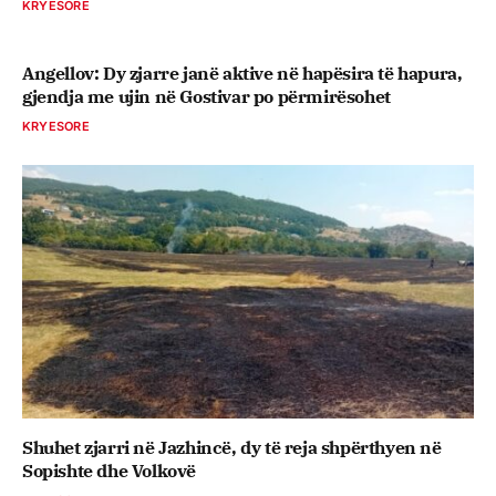
KRYESORE
Angellov: Dy zjarre janë aktive në hapësira të hapura,
gjendja me ujin në Gostivar po përmirësohet
KRYESORE
Shuhet zjarri në Jazhincë, dy të reja shpërthyen në
Sopishte dhe Volkovë