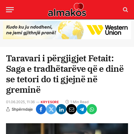
Taravari i përgjigjet Fetait:
Saga e tradhëtarëve që e dinë
se tetori do ti gjejnë në
greminë
01.06.2025, 11:36
1 Min Read
KRYESORE
Shpërndaje