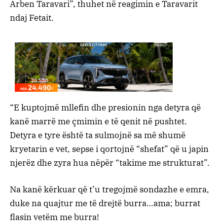
Arben Taravari”, thuhet në reagimin e Taravarit
ndaj Fetait.
“E kuptojmë mllefin dhe presionin nga detyra që
kanë marrë me çmimin e të qenit në pushtet.
Detyra e tyre është ta sulmojnë sa më shumë
kryetarin e vet, sepse i qortojnë “shefat” që u japin
njerëz dhe zyra hua nëpër “takime me strukturat”.
Na kanë kërkuar që t’u tregojmë sondazhe e emra,
duke na quajtur me të drejtë burra…ama; burrat
flasin vetëm me burra!