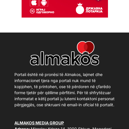
Portali është në pronësi të Almakos, lajmet dhe
informacionet tjera nga portali nuk mund të
kopjohen, të printohen, ose të përdoren në çfarëdo
forme tjetër për qëllime përfitimi. Për të shfrytëzuar
informatat e këtij portali ju lutemi kontaktoni personat
përgjegjës, ose shkruani në email-in oficial të portalit.
ALMAKOS MEDIA GROUP
Adresa:
Miroslav Krleza 14, 1000 Shkup, Maqedoni