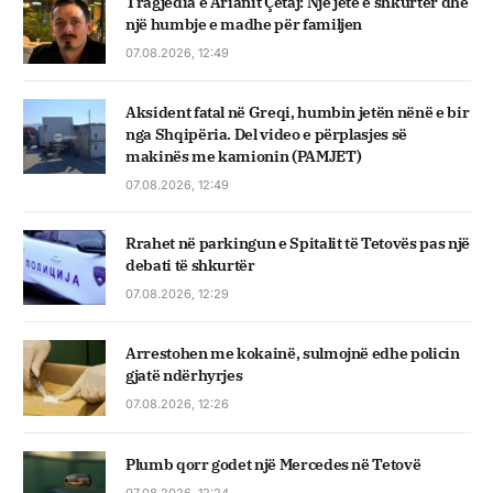
Tragjedia e Arianit Çetaj: Një jetë e shkurtër dhe
një humbje e madhe për familjen
07.08.2026, 12:49
Aksident fatal në Greqi, humbin jetën nënë e bir
nga Shqipëria. Del video e përplasjes së
makinës me kamionin (PAMJET)
07.08.2026, 12:49
Rrahet në parkingun e Spitalit të Tetovës pas një
debati të shkurtër
07.08.2026, 12:29
Arrestohen me kokainë, sulmojnë edhe policin
gjatë ndërhyrjes
07.08.2026, 12:26
Plumb qorr godet një Mercedes në Tetovë
07.08.2026, 12:24