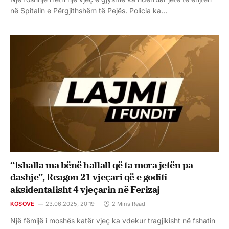
në Spitalin e Përgjithshëm të Pejës. Policia ka…
“Ishalla ma bënë hallall që ta mora jetën pa
dashje”, Reagon 21 vjeçari që e goditi
aksidentalisht 4 vjeçarin në Ferizaj
KOSOVË
23.06.2025, 20:19
2 Mins Read
Një fëmijë i moshës katër vjeç ka vdekur tragjikisht në fshatin