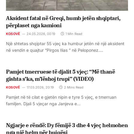
Aksident fatal në Greqi, humb jetën shqiptari,
përplaset nga kamioni
KOSOVË
24.05.2026, 00:19
1 Min Read
Një shtetas shqiptar 55 vjeç ka humbur jetën në një aksident
në vendin e quajtur “Pirgos Ilias ” në Peloponez.…
Pamjet tmerruese të djalit 5 vjeç: “Më thanë
gishta s’ka, m’lëshoj trupi” (VIDEO)
KOSOVË
17.03.2026, 20:19
2 Mins Read
Pamjet në të cilat e gjetën nipin e tyre 5 vjeç, e tmerruan
familjen. Djali 5 vjeçar nga Janjeva e…
Ngjarje e rëndë: Dy fëmijë 3 dhe 4 vjeç helmohen
nga një helm për bujqësi