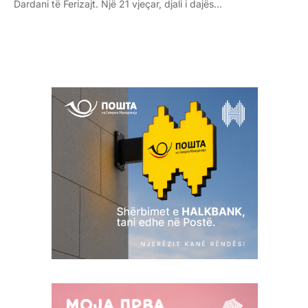
Dardani të Ferizajt. Një 21 vjeçar, djali i dajës…