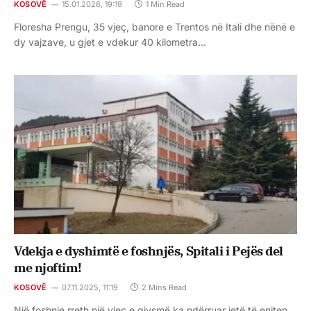
KOSOVË
15.01.2026, 19:19
1 Min Read
Floresha Prengu, 35 vjeç, banore e Trentos në Itali dhe nënë e
dy vajzave, u gjet e vdekur 40 kilometra…
Vdekja e dyshimtë e foshnjës, Spitali i Pejës del
me njoftim!
KOSOVË
07.11.2025, 11:19
2 Mins Read
Një foshnje rreth një vjeç e gjysmë ka ndërruar jetë të enjten