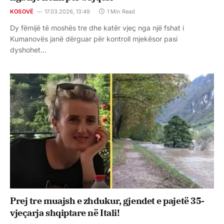
KOSOVË
17.03.2026, 13:49
1 Min Read
Dy fëmijë të moshës tre dhe katër vjeç nga një fshat i
Kumanovës janë dërguar për kontroll mjekësor pasi
dyshohet…
Prej tre muajsh e zhdukur, gjendet e pajetë 35-
vjeçarja shqiptare në Itali!