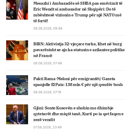
Mesazhi i Ambasadës së SHBA pas emërimit të
Eric Wendt si ambasador në Shqipëri: Do të
mbështesë vizionin e Trump për një NATO më
të fortë!
08.08.2026, 09:49
BIRN: Aktivistja 32-vjeçare turke, lihet në burg
pavarësisht se ajo ka statusin e azilantes politike
në Francë
08.08.2026, 07:49
Pakti Rama-Meloni për emigrantët/ Gazeta
spanjolle El Pais: 138 mln € për një qendër bosh
08.08.2026, 07:19
Gjini: Sonte Kosovën e shohin me dhimbje
qytetarët dhe miqtë tanë, Kurti po ia qet faqen e
zezë vendit
07.08.2026, 23:49