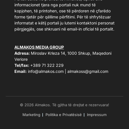
informacionet tjera nga portali nuk mund të
kopjohen, të printohen, ose të përdoren në çfarëdo
forme tjetër për qëllime përfitimi. Për të shfrytëzuar
informatat e këtij portali ju lutemi kontaktoni personat
përgjegjës, ose shkruani në email-in oficial të portalit.
ALMAKOS MEDIA GROUP
Adresa:
Miroslav Krleza 14, 1000 Shkup, Maqedoni
Veriore
Tel/fax:
+389 71 322 229
Email:
info@almakos.com
|
almakoss@gmail.com
© 2026 Almakos. Të gjitha të drejtat e rezervuara!
Marketing
Politika e Privatësisë
Impressum