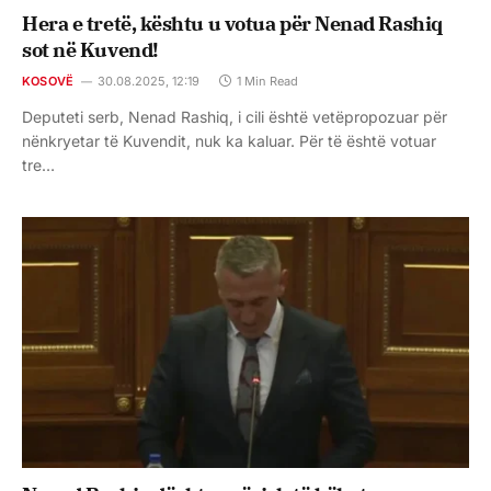
Hera e tretë, kështu u votua për Nenad Rashiq
sot në Kuvend!
KOSOVË
30.08.2025, 12:19
1 Min Read
Deputeti serb, Nenad Rashiq, i cili është vetëpropozuar për
nënkryetar të Kuvendit, nuk ka kaluar. Për të është votuar
tre…