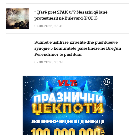
“Çfarë pret SPAK-u”? Mesazhi që lanë
protestuesit në Bulevard (FOTO)
07.08.2026, 23:49
Sulmet e ushtrisë izraelite dhe pushtuesve
synojnë 5 komunitete palestineze në Bregun
Perëndimor të pushtuar
07.08.2026, 23:19