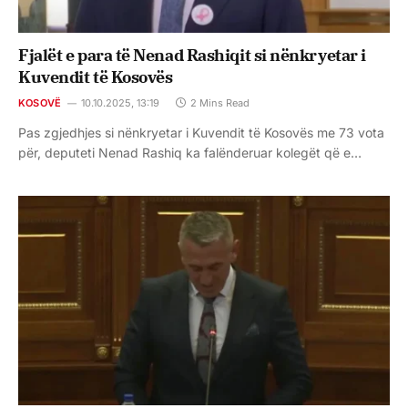
Fjalët e para të Nenad Rashiqit si nënkryetar i
Kuvendit të Kosovës
KOSOVË
10.10.2025, 13:19
2 Mins Read
Pas zgjedhjes si nënkryetar i Kuvendit të Kosovës me 73 vota
për, deputeti Nenad Rashiq ka falënderuar kolegët që e…