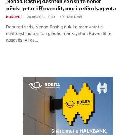
Nenad Rashiq dështon sërish të bëhet
nënkryetar i Kuvendit, mori vetëm kaq vota
KOSOVË
28.08.2025, 13:19
1 Min Read
Deputeti serb, Nenad Rashiq nuk ka marr votat e
mjaftueshme për tu zgjedhur nënkryetar i Kuvendit të
Kosovës. Ai ka…