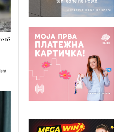
re të
isht