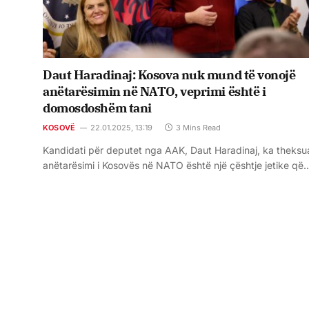
Daut Haradinaj: Kosova nuk mund të vonojë
anëtarësimin në NATO, veprimi është i
domosdoshëm tani
KOSOVË
22.01.2025, 13:19
3 Mins Read
Kandidati për deputet nga AAK, Daut Haradinaj, ka theksu
anëtarësimi i Kosovës në NATO është një çështje jetike që