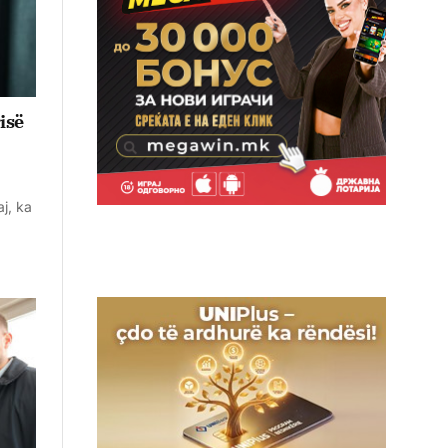
isë
j, ka