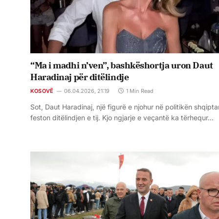
“Ma i madhi n’ven”, bashkëshortja uron Daut
Haradinaj për ditëlindje
KOSOVË
06.04.2026, 21:19
1 Min Read
Sot, Daut Haradinaj, një figurë e njohur në politikën shqipta
feston ditëlindjen e tij. Kjo ngjarje e veçantë ka tërhequr…