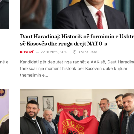
Daut Haradinaj: Historik në formimin e Ushtr
së Kosovës dhe rruga drejt NATO-s
KOSOVË
22.01.2025, 14:19
3 Mins Read
inë e
Kandidati për deputet nga radhët e AAK-së, Daut Haradina
theksuar një moment historik për Kosovën duke kujtuar
themelimin e…