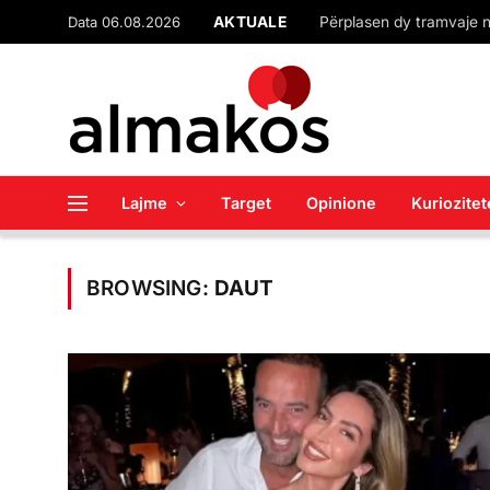
Data 06.08.2026
AKTUALE
Lajme
Target
Opinione
Kuriozitet
BROWSING:
DAUT