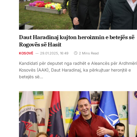
Daut Haradinaj kujton heroizmin e betejës së
Rogovës së Hasit
KOSOVË
29.01.2025, 16:49
2 Mins Read
Kandidati për deputet nga radhët e Aleancës për Ardhmër
Kosovës (AAK), Daut Haradinaj, ka përkujtuar heronjtë e
betejës së…