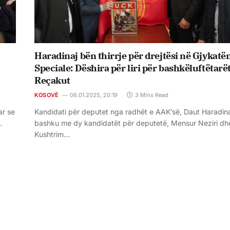
Haradinaj bën thirrje për drejtësi në Gjykatë
Speciale: Dëshira për liri për bashkëluftëtarët
Reçakut
KOSOVË
06.01.2025, 20:19
3 Mins Read
ar se
Kandidati për deputet nga radhët e AAK’së, Daut Haradina
…
bashku me dy kandidatët për deputetë, Mensur Neziri dh
Kushtrim…