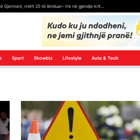
LAJM I FUNDIT: Spanja ekstradon në Kosovë Dukagjin Nikollajn, protagonistin e përleshjes në “Bon Vivant”
e
Sport
Showbiz
Lifestyle
Auto & Tech