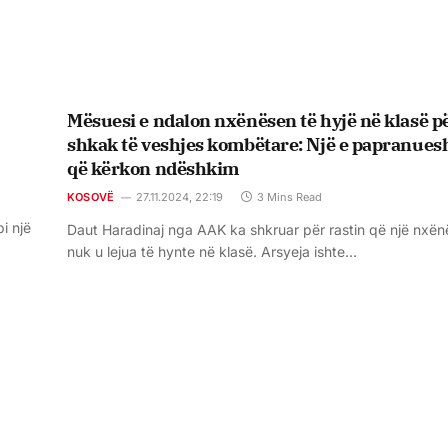
Mësuesi e ndalon nxënësen të hyjë në klasë p
shkak të veshjes kombëtare: Një e papranue
që kërkon ndëshkim
KOSOVË
27.11.2024, 22:19
3 Mins Read
i një
Daut Haradinaj nga AAK ka shkruar për rastin që një nxën
nuk u lejua të hynte në klasë. Arsyeja ishte…