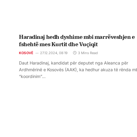
Haradinaj hedh dyshime mbi marrëveshjen e
fshehtë mes Kurtit dhe Vuçiqit
KOSOVË
27.12.2024, 08:19
3 Mins Read
Daut Haradinaj, kandidat për deputet nga Aleanca për
Ardhmërinë e Kosovës (AAK), ka hedhur akuza të rënda mb
“koordinim”…