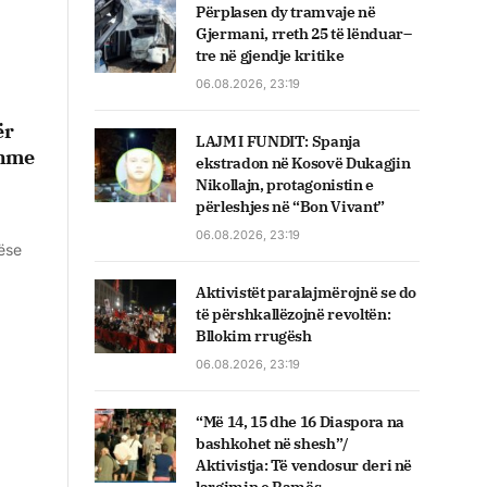
Përplasen dy tramvaje në
Gjermani, rreth 25 të lënduar–
tre në gjendje kritike
06.08.2026, 23:19
ër
LAJM I FUNDIT: Spanja
shme
ekstradon në Kosovë Dukagjin
Nikollajn, protagonistin e
përleshjes në “Bon Vivant”
06.08.2026, 23:19
ëse
Aktivistët paralajmërojnë se do
të përshkallëzojnë revoltën:
Bllokim rrugësh
06.08.2026, 23:19
“Më 14, 15 dhe 16 Diaspora na
bashkohet në shesh”/
Aktivistja: Të vendosur deri në