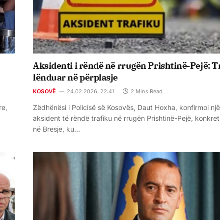
Aksidenti i rëndë në rrugën Prishtinë-Pejë: T
lënduar në përplasje
KOSOVË
24.02.2026, 22:41
2 Mins Read
re,
Zëdhënësi i Policisë së Kosovës, Daut Hoxha, konfirmoi një
aksident të rëndë trafiku në rrugën Prishtinë-Pejë, konkret
në Bresje, ku…