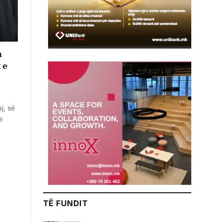
n
 e
j, së
e
TË FUNDIT