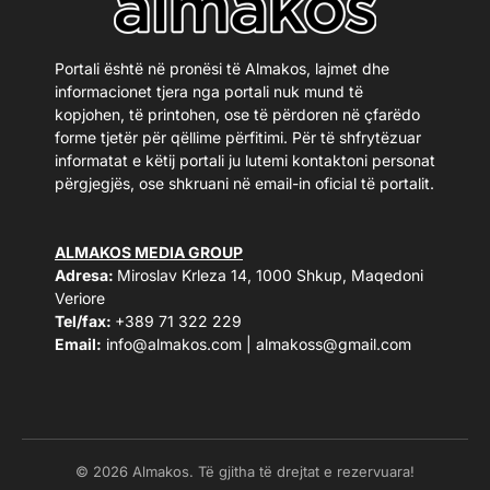
Portali është në pronësi të Almakos, lajmet dhe
informacionet tjera nga portali nuk mund të
kopjohen, të printohen, ose të përdoren në çfarëdo
forme tjetër për qëllime përfitimi. Për të shfrytëzuar
informatat e këtij portali ju lutemi kontaktoni personat
përgjegjës, ose shkruani në email-in oficial të portalit.
ALMAKOS MEDIA GROUP
Adresa:
Miroslav Krleza 14, 1000 Shkup, Maqedoni
Veriore
Tel/fax:
+389 71 322 229
Email:
info@almakos.com
|
almakoss@gmail.com
© 2026 Almakos. Të gjitha të drejtat e rezervuara!