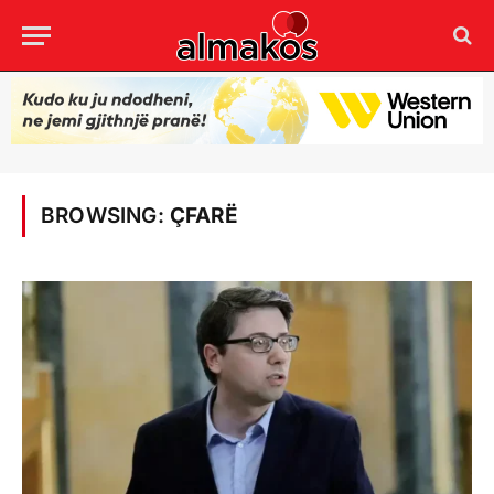
BROWSING:
ÇFARË