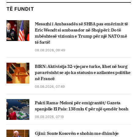
TË FUNDIT
Mesazhi i Ambasadës së SHBA pas emërimit të
Eric Wendt si ambasador në Shqipëri: Do të
mbështesë vizionin e Trump për një NATO më
të fortë!
08.08.2026, 09:49
BIRN: Aktivistja 32-vjeçare turke, lihet në burg
pavarësisht se ajo ka statusin e azilantes politike
në Francë
08.08.2026, 07:49
Pakti Rama-Meloni për emigrantët/ Gazeta
spanjolle El Pais: 138 mln € për një qendër bosh
08.08.2026, 07:19
Gjini: Sonte Kosovën e shohin me dhimbje