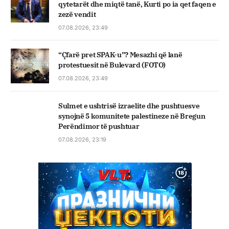
qytetarët dhe miqtë tanë, Kurti po ia qet faqen e
zezë vendit
07.08.2026, 23:49
“Çfarë pret SPAK-u”? Mesazhi që lanë
protestuesit në Bulevard (FOTO)
07.08.2026, 23:49
Sulmet e ushtrisë izraelite dhe pushtuesve
synojnë 5 komunitete palestineze në Bregun
Perëndimor të pushtuar
07.08.2026, 23:19