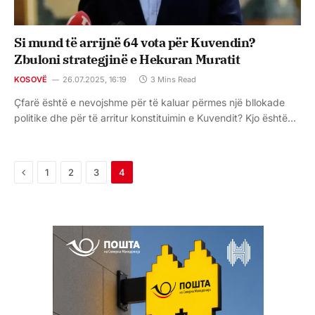
Si mund të arrijnë 64 vota për Kuvendin?
Zbuloni strategjinë e Hekuran Muratit
KOSOVË
26.07.2025, 16:19
3 Mins Read
Çfarë është e nevojshme për të kaluar përmes një bllokade
politike dhe për të arritur konstituimin e Kuvendit? Kjo është…
Previous
1
2
3
4