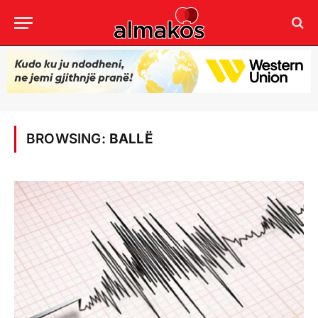
BROWSING:
BALLË