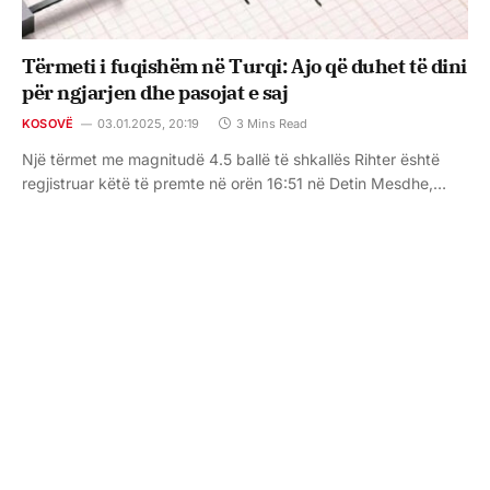
Tërmeti i fuqishëm në Turqi: Ajo që duhet të dini
për ngjarjen dhe pasojat e saj
KOSOVË
03.01.2025, 20:19
3 Mins Read
Një tërmet me magnitudë 4.5 ballë të shkallës Rihter është
regjistruar këtë të premte në orën 16:51 në Detin Mesdhe,…