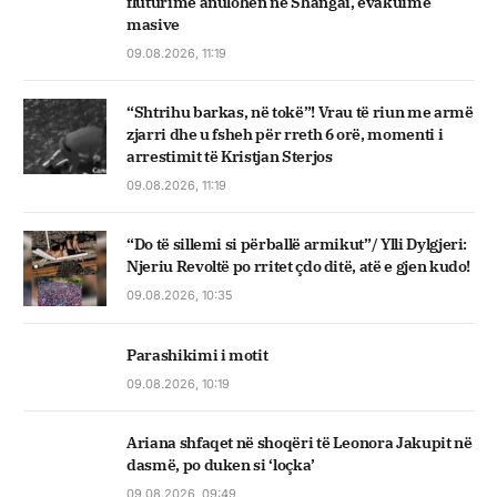
fluturime anulohen në Shangai, evakuime
masive
09.08.2026, 11:19
“Shtrihu barkas, në tokë”! Vrau të riun me armë
zjarri dhe u fsheh për rreth 6 orë, momenti i
arrestimit të Kristjan Sterjos
09.08.2026, 11:19
“Do të sillemi si përballë armikut”/ Ylli Dylgjeri:
Njeriu Revoltë po rritet çdo ditë, atë e gjen kudo!
09.08.2026, 10:35
Parashikimi i motit
09.08.2026, 10:19
Ariana shfaqet në shoqëri të Leonora Jakupit në
dasmë, po duken si ‘loçka’
09.08.2026, 09:49