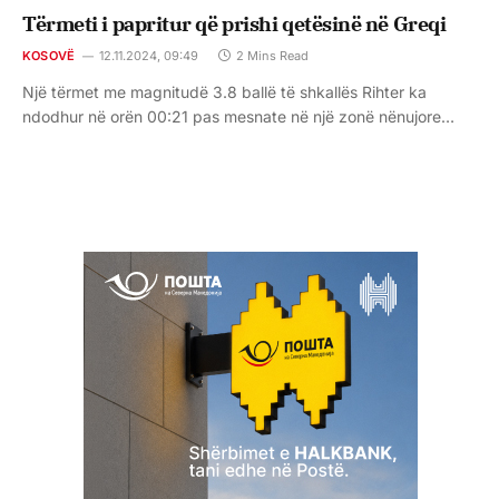
Tërmeti i papritur që prishi qetësinë në Greqi
KOSOVË
12.11.2024, 09:49
2 Mins Read
Një tërmet me magnitudë 3.8 ballë të shkallës Rihter ka
ndodhur në orën 00:21 pas mesnate në një zonë nënujore…