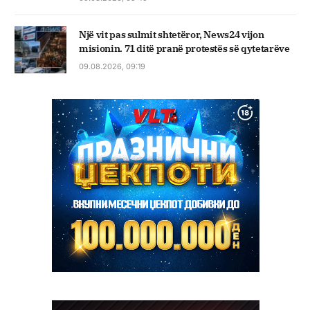
Një vit pas sulmit shtetëror, News24 vijon
misionin. 71 ditë pranë protestës së qytetarëve
09.08.2026, 09:19