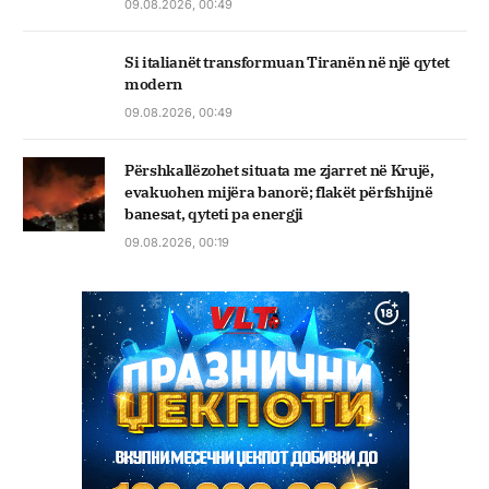
09.08.2026, 00:49
Si italianët transformuan Tiranën në një qytet
modern
09.08.2026, 00:49
Përshkallëzohet situata me zjarret në Krujë,
evakuohen mijëra banorë; flakët përfshijnë
banesat, qyteti pa energji
09.08.2026, 00:19