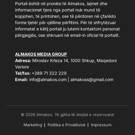
Portali është në pronësi të Almakos, lajmet dhe
informacionet tjera nga portali nuk mund të
kopjohen, të printohen, ose të përdoren në çfarëdo
forme tjetër për qëllime përfitimi. Për të shfrytëzuar
informatat e këtij portali ju lutemi kontaktoni personat
përgjegjës, ose shkruani në email-in oficial të portalit.
ALMAKOS MEDIA GROUP
Adresa:
Miroslav Krleza 14, 1000 Shkup, Maqedoni
Veriore
Tel/fax:
+389 71 322 229
Email:
info@almakos.com
|
almakoss@gmail.com
© 2026 Almakos. Të gjitha të drejtat e rezervuara!
Marketing
Politika e Privatësisë
Impressum