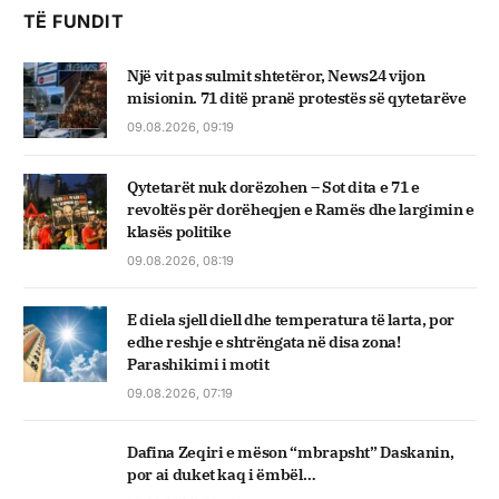
TË FUNDIT
Një vit pas sulmit shtetëror, News24 vijon
misionin. 71 ditë pranë protestës së qytetarëve
09.08.2026, 09:19
Qytetarët nuk dorëzohen – Sot dita e 71 e
revoltës për dorëheqjen e Ramës dhe largimin e
klasës politike
09.08.2026, 08:19
E diela sjell diell dhe temperatura të larta, por
edhe reshje e shtrëngata në disa zona!
Parashikimi i motit
09.08.2026, 07:19
Dafina Zeqiri e mëson “mbrapsht” Daskanin,
por ai duket kaq i ëmbël…