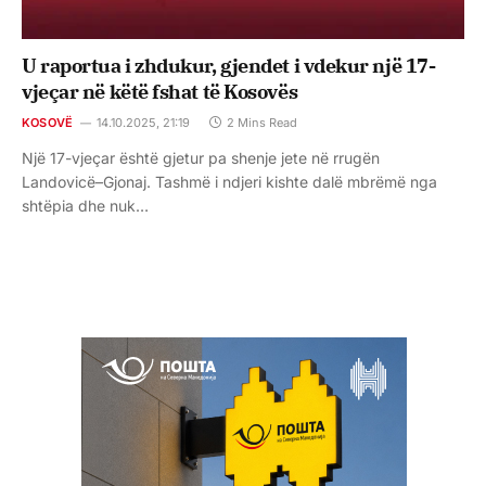
U raportua i zhdukur, gjendet i vdekur një 17-
vjeçar në këtë fshat të Kosovës
KOSOVË
14.10.2025, 21:19
2 Mins Read
Një 17-vjeçar është gjetur pa shenje jete në rrugën
Landovicë–Gjonaj. Tashmë i ndjeri kishte dalë mbrëmë nga
shtëpia dhe nuk…