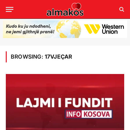
BROWSING:
17VJEÇAR