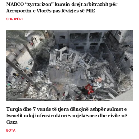
MABCO “zyrtarizon” kursin drejt arbitrazhit për
Aeroportin e Vlorës pas lëvizjes së MIE
SHQIPËRI
Turqia dhe 7 vende të tjera dënojnë ashpër sulmet e
Izraelit ndaj infrastrukturës mjekësore dhe civile në
Gaza
BOTA