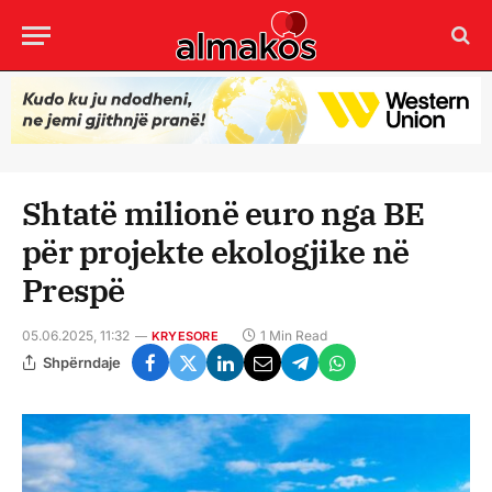
Shtatë milionë euro nga BE
për projekte ekologjike në
Prespë
05.06.2025, 11:32
1 Min Read
KRYESORE
Shpërndaje