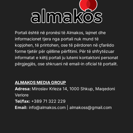
Portali është në pronësi të Almakos, lajmet dhe
informacionet tjera nga portali nuk mund të
kopjohen, të printohen, ose të përdoren në çfarëdo
forme tjetër për qëllime përfitimi. Për të shfrytëzuar
informatat e këtij portali ju lutemi kontaktoni personat
përgjegjës, ose shkruani në email-in oficial të portalit.
ALMAKOS MEDIA GROUP
Adresa:
Miroslav Krleza 14, 1000 Shkup, Maqedoni
Veriore
Tel/fax:
+389 71 322 229
Email:
info@almakos.com
|
almakoss@gmail.com