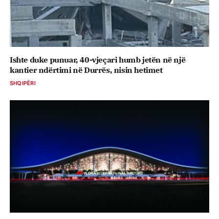
Ishte duke punuar, 40-vjeçari humb jetën në një
kantier ndërtimi në Durrës, nisin hetimet
SHQIPËRI