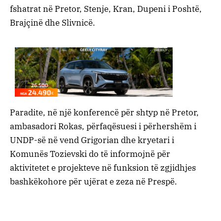
fshatrat në Pretor, Stenje, Kran, Dupeni i Poshtë,
Brajçinë dhe Slivnicë.
Paradite, në një konferencë për shtyp në Pretor,
ambasadori Rokas, përfaqësuesi i përhershëm i
UNDP-së në vend Grigorian dhe kryetari i
Komunës Tozievski do të informojnë për
aktivitetet e projekteve në funksion të zgjidhjes
bashkëkohore për ujërat e zeza në Prespë.