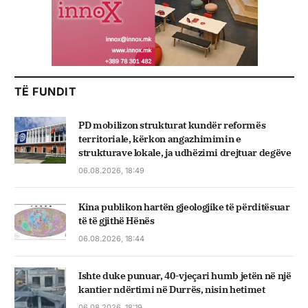
TË FUNDIT
PD mobilizon strukturat kundër reformës
territoriale, kërkon angazhimimin e
strukturave lokale, ja udhëzimi drejtuar degëve
06.08.2026, 18:49
Kina publikon hartën gjeologjike të përditësuar
të të gjithë Hënës
06.08.2026, 18:44
Ishte duke punuar, 40-vjeçari humb jetën në një
kantier ndërtimi në Durrës, nisin hetimet
06.08.2026, 18:19