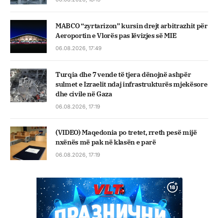
MABCO “zyrtarizon” kursin drejt arbitrazhit për
Aeroportin e Vlorës pas lëvizjes së MIE
06.08.2026, 17:49
Turqia dhe 7 vende të tjera dënojnë ashpër
sulmet e Izraelit ndaj infrastrukturës mjekësore
dhe civile në Gaza
06.08.2026, 17:19
(VIDEO) Maqedonia po tretet, rreth pesë mijë
nxënës më pak në klasën e parë
06.08.2026, 17:19