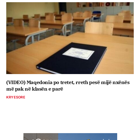
(VIDEO) Maqedonia po tretet, rreth pesë mijë nxënës
më pak në klasën e parë
KRYESORE