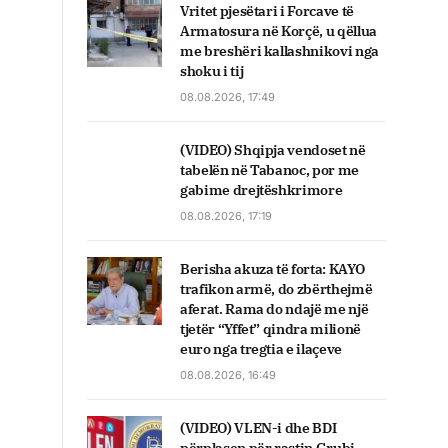
Vritet pjesëtari i Forcave të
Armatosura në Korçë, u qëllua
me breshëri kallashnikovi nga
shoku i tij
08.08.2026, 17:49
(VIDEO) Shqipja vendoset në
tabelën në Tabanoc, por me
gabime drejtëshkrimore
08.08.2026, 17:19
Berisha akuza të forta: KAYO
trafikon armë, do zbërthejmë
aferat. Rama do ndajë me një
tjetër “Yffet” qindra milionë
euro nga tregtia e ilaçeve
08.08.2026, 16:49
(VIDEO) VLEN-i dhe BDI