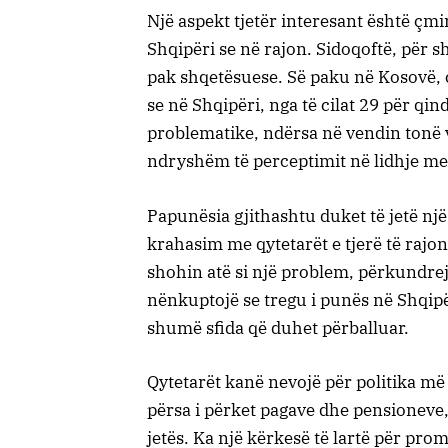
Një aspekt tjetër interesant është çmim
Shqipëri se në rajon. Sidoqoftë, për 
pak shqetësuese. Së paku në Kosovë, 
se në Shqipëri, nga të cilat 29 për qi
problematike, ndërsa në vendin tonë v
ndryshëm të perceptimit në lidhje me
Papunësia gjithashtu duket të jetë nj
krahasim me qytetarët e tjerë të rajon
shohin atë si një problem, përkundre
nënkuptojë se tregu i punës në Shqipër
shumë sfida që duhet përballuar.
Qytetarët kanë nevojë për politika më 
përsa i përket pagave dhe pensioneve, 
jetës. Ka një kërkesë të lartë për pro