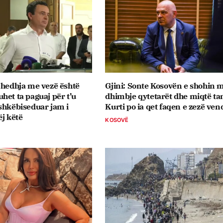
 hedhja me vezë është
Gjini: Sonte Kosovën e shohin 
het ta paguaj për t’u
dhimbje qytetarët dhe miqtë ta
shkëbiseduar jam i
Kurti po ia qet faqen e zezë vend
ëj këtë
KOSOVË