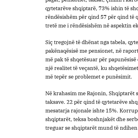
qytetarëve shqiptarë, 73% ishin të sh
rëndësishëm për qind 57 për qind të q
tretë me i rëndësishëm në aspektin ek
Siç tregojnë të dhënat nga tabela, qyte
pakënaqësisë me pensionet, në raport m
më pak të shqetësuar për papunësisë d
një realitet të veçantë, ku shqetësim
më tepër se problemet e punësimit.
Në krahasim me Rajonin, Shqiptarët s
taksave. 22 për qind të qytetarëve sh
mesatarja rajonale ishte 15%. Korrup
shqiptarët, teksa boshnjakët dhe ser
treguar se shqiptarët mund të ndihen 