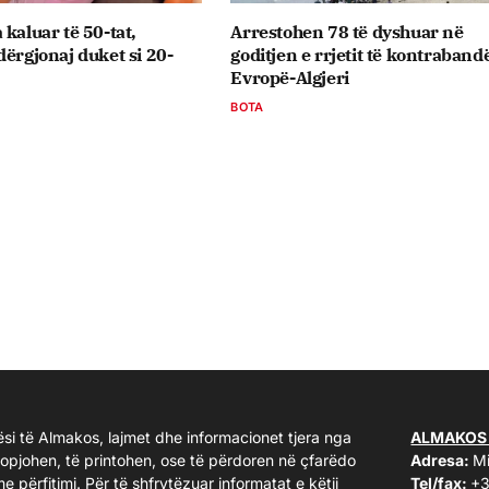
 kaluar të 50-tat,
Arrestohen 78 të dyshuar në
dërgjonaj duket si 20-
goditjen e rrjetit të kontraband
Evropë-Algjeri
BOTA
ësi të Almakos, lajmet dhe informacionet tjera nga
ALMAKOS
kopjohen, të printohen, ose të përdoren në çfarëdo
Adresa:
Mi
me përfitimi. Për të shfrytëzuar informatat e këtij
Tel/fax:
+3