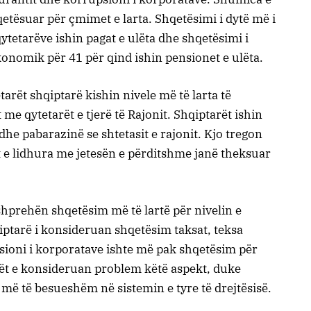
qetësuar për çmimet e larta. Shqetësimi i dytë më i
ytetarëve ishin pagat e ulëta dhe shqetësimi i
onomik për 41 për qind ishin pensionet e ulëta.
tarët shqiptarë kishin nivele më të larta të
e qytetarët e tjerë të Rajonit. Shqiptarët ishin
he pabarazinë se shtetasit e rajonit. Kjo tregon
et e lidhura me jetesën e përditshme janë theksuar
hprehën shqetësim më të lartë për nivelin e
qiptarë i konsideruan shqetësim taksat, teksa
sioni i korporatave ishte më pak shqetësim për
bët e konsideruan problem këtë aspekt, duke
më të besueshëm në sistemin e tyre të drejtësisë.