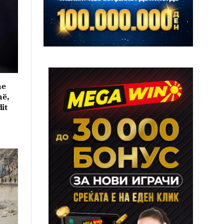
me
në,
it