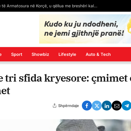
(VIDEO) Shqipja vendoset në tabelën në Tabanoc, por me gabime drejtëshkrimore
e
Sport
Showbiz
Lifestyle
Auto & Tech
 tri sfida kryesore: çmimet 
net
Shpërndaje