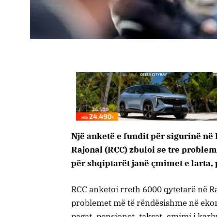
Një anketë e fundit për sigurinë në
Rajonal (RCC) zbuloi se tre probl
për shqiptarët janë çmimet e larta, 
RCC anketoi rreth 6000 qytetarë në Rajo
problemet më të rëndësishme në ekono
pagat, pensionet, taksat, çmimi i kar