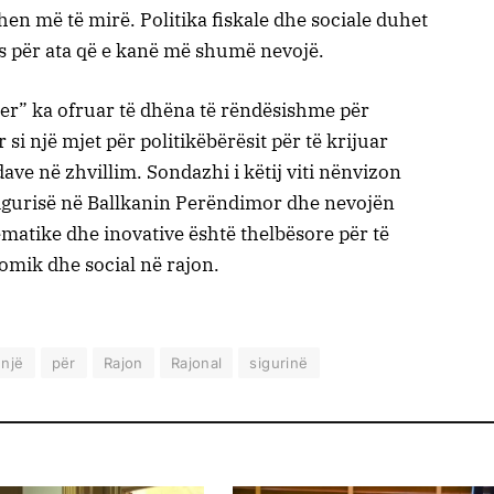
en më të mirë. Politika fiskale dhe sociale duhet
ës për ata që e kanë më shumë nevojë.
eter” ka ofruar të dhëna të rëndësishme për
si një mjet për politikëbërësit për të krijuar
dave në zhvillim. Sondazhi i këtij viti nënvizon
 sigurisë në Ballkanin Perëndimor dhe nevojën
tematike dhe inovative është thelbësore për të
nomik dhe social në rajon.
një
për
Rajon
Rajonal
sigurinë