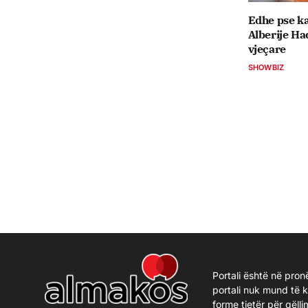
Edhe pse ka
Alberije Ha
vjeçare
SHOWBIZ
Portali është në pron
portali nuk mund të 
forme tjetër për qëlli