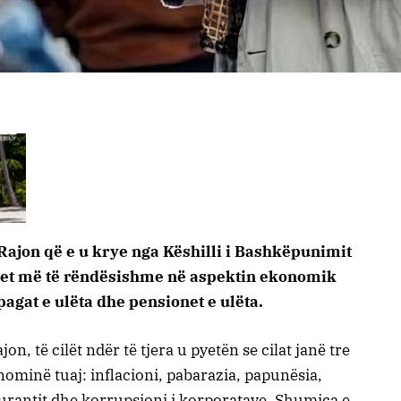
 Rajon që e u krye nga Këshilli i Bashkëpunimit
emet më të rëndësishme në aspektin ekonomik
pagat e ulëta dhe pensionet e ulëta.
n, të cilët ndër të tjera u pyetën se cilat janë tre
minë tuaj: inflacioni, pabarazia, papunësia,
burantit dhe korrupsioni i korporatave. Shumica e