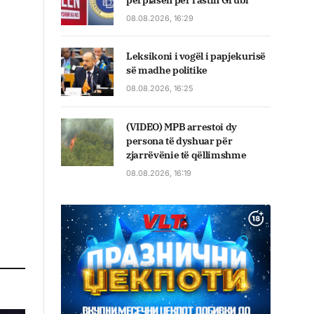
përplasen për rastin Grubi
08.08.2026, 16:29
Leksikoni i vogël i papjekurisë
së madhe politike
08.08.2026, 16:25
(VIDEO) MPB arrestoi dy
persona të dyshuar për
zjarrëvënie të qëllimshme
08.08.2026, 16:19