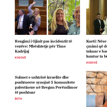
Reagimi i Gjinit pas incidentit të
Kurti: Nëse
vezëve: Mbështetje për Time
çmimi që du
Kadrijaj
takuar e ba
lumtur ta b
KOSOVË
KOSOVË
Sulmet e ushtrisë izraelite dhe
pushtuesve synojnë 5 komunitete
palestineze në Bregun Perëndimor
të pushtuar
BOTA