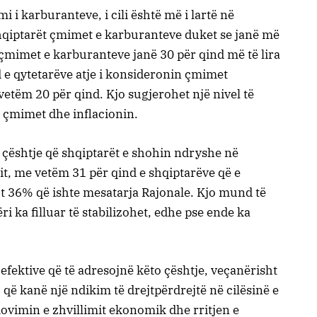
i i karburanteve, i cili është më i lartë në
shqiptarët çmimet e karburanteve duket se janë më
çmimet e karburanteve janë 30 për qind më të lira
nd e qytetarëve atje i konsideronin çmimet
etëm 20 për qind. Kjo sugjerohet një nivel të
 çmimet dhe inflacionin.
ë çështje që shqiptarët e shohin ndryshe në
it, me vetëm 31 për qind e shqiptarëve që e
jt 36% që ishte mesatarja Rajonale. Kjo mund të
i ka filluar të stabilizohet, edhe pse ende ka
efektive që të adresojnë këto çështje, veçanërisht
që kanë një ndikim të drejtpërdrejtë në cilësinë e
movimin e zhvillimit ekonomik dhe rritjen e