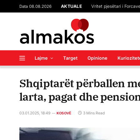
Data 08.08.2026
AKTUALE
Lajme
Target
Opinione
Kuriozitet
Shqiptarët përballen me
larta, pagat dhe pensio
03.01.2025, 18:49
3 Mins Read
KOSOVË