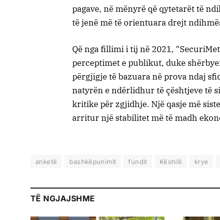
pagave, në mënyrë që qytetarët të ndih
të jenë më të orientuara drejt ndihm
Që nga fillimi i tij në 2021, “SecuriM
perceptimet e publikut, duke shërbyer 
përgjigje të bazuara në prova ndaj sfi
natyrën e ndërlidhur të çështjeve të
kritike për zgjidhje. Një qasje më sis
arritur një stabilitet më të madh eko
anketë
bashkëpunimit
fundit
Këshilli
krye
TË NGJAJSHME